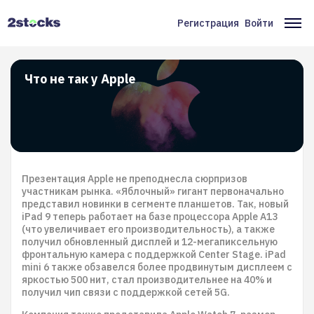
Перейти
к
Регистрация
Войти
Меню
Ос
основному
содержанию
учётной
на
записи
Что не так у Apple
пользователя
Презентация Apple не преподнесла сюрпризов
участникам рынка. «Яблочный» гигант первоначально
представил новинки в сегменте планшетов. Так, новый
iPad 9 теперь работает на базе процессора Apple A13
(что увеличивает его производительность), а также
получил обновленный дисплей и 12-мегапиксельную
фронтальную камера с поддержкой Center Stage. iPad
mini 6 также обзавелся более продвинутым дисплеем с
яркостью 500 нит, стал производительнее на 40% и
получил чип связи с поддержкой сетей 5G.