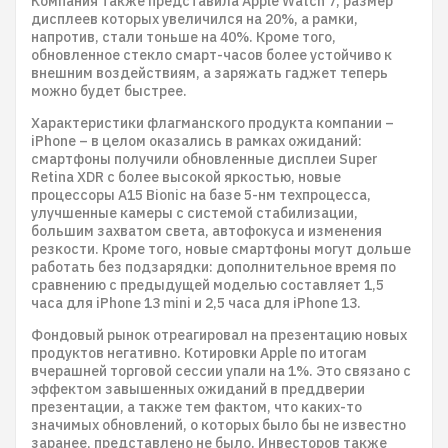
Компания также представила Apple Watch 7, размер
дисплеев которых увеличился на 20%, а рамки,
напротив, стали тоньше на 40%. Кроме того,
обновленное стекло смарт-часов более устойчиво к
внешним воздействиям, а заряжать гаджет теперь
можно будет быстрее.
Характеристики флагманского продукта компании –
iPhone – в целом оказались в рамках ожиданий:
смартфоны получили обновленные дисплеи Super
Retina XDR с более высокой яркостью, новые
процессоры A15 Bionic на базе 5-нм техпроцесса,
улучшенные камеры с системой стабилизации,
большим захватом света, автофокуса и изменения
резкости. Кроме того, новые смартфоны могут дольше
работать без подзарядки: дополнительное время по
сравнению с предыдущей моделью составляет 1,5
часа для iPhone 13 mini и 2,5 часа для iPhone 13.
Фондовый рынок отреагировал на презентацию новых
продуктов негативно. Котировки Apple по итогам
вчерашней торговой сессии упали на 1%. Это связано с
эффектом завышенных ожиданий в преддверии
презентации, а также тем фактом, что каких-то
значимых обновлений, о которых было бы не известно
заранее, представлено не было. Инвесторов также