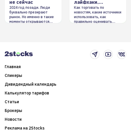
не сейчас
лайфхаки,
инструменты
2024 год позади. Люди
Как торговать по
буквально презирают
новостям, какие источники
рынок. Но именно в такие
использовать, как
моменты открываются
правильно оценивать
долгосрочные
информацию. Также автор
возможности. Обсудим
покажет краткосрочные и
итоги года и стратегию на
среднесрочные
2025-й
торговые стратегии на
новостном потоке
Главная
Спикеры
Дивидендный календарь
Калькулятор тарифов
Статьи
Брокеры
Новости
Реклама на 2Stocks