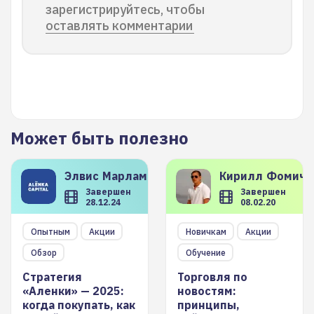
зарегистрируйтесь, чтобы
оставлять комментарии
Может быть полезно
Элвис
Марламов
Кирилл
Фомиче
Завершен
Завершен
28.12.24
08.02.20
Опытным
Акции
Новичкам
Акции
Обзор
Обучение
Стратегия
Торговля по
«Аленки» — 2025:
новостям:
когда покупать, как
принципы,