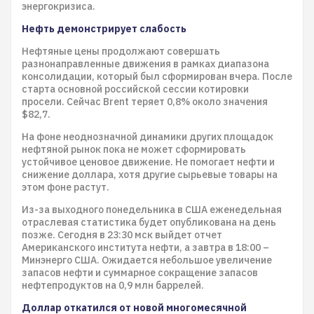
энергокризиса.
Нефть демонстрирует слабость
Нефтяные цены продолжают совершать
разнонаправленные движения в рамках диапазона
консолидации, который был сформирован вчера. После
старта основной российской сессии котировки
просели. Сейчас Brent теряет 0,8% около значения
$82,7.
На фоне неоднозначной динамики других площадок
нефтяной рынок пока не может сформировать
устойчивое ценовое движение. Не помогает нефти и
снижение доллара, хотя другие сырьевые товары на
этом фоне растут.
Из-за выходного понедельника в США еженедельная
отраслевая статистика будет опубликована на день
позже. Сегодня в 23:30 мск выйдет отчет
Американского института нефти, а завтра в 18:00 –
Минэнерго США. Ожидается небольшое увеличение
запасов нефти и суммарное сокращение запасов
нефтепродуктов на 0,9 млн баррелей.
Доллар откатился от новой многомесячной