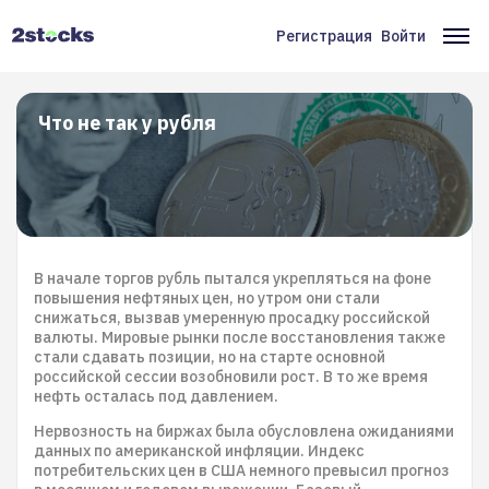
Перейти
к
Регистрация
Войти
Меню
Ос
основному
содержанию
учётной
на
записи
Что не так у рубля
пользователя
В начале торгов рубль пытался укрепляться на фоне
повышения нефтяных цен, но утром они стали
снижаться, вызвав умеренную просадку российской
валюты. Мировые рынки после восстановления также
стали сдавать позиции, но на старте основной
российской сессии возобновили рост. В то же время
нефть осталась под давлением.
Нервозность на биржах была обусловлена ожиданиями
данных по американской инфляции. Индекс
потребительских цен в США немного превысил прогноз