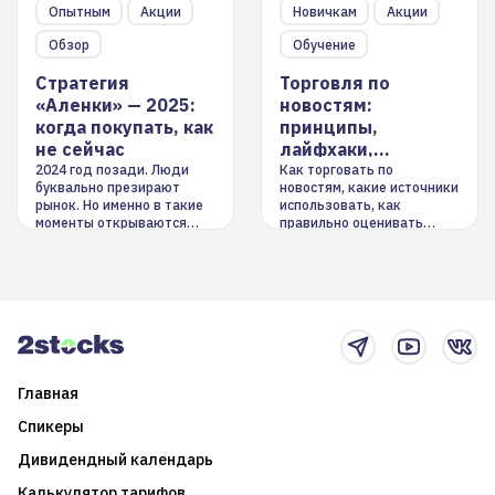
Опытным
Акции
Новичкам
Акции
Обзор
Обучение
Стратегия
Торговля по
«Аленки» — 2025:
новостям:
когда покупать, как
принципы,
не сейчас
лайфхаки,
инструменты
2024 год позади. Люди
Как торговать по
буквально презирают
новостям, какие источники
рынок. Но именно в такие
использовать, как
моменты открываются
правильно оценивать
долгосрочные
информацию. Также автор
возможности. Обсудим
покажет краткосрочные и
итоги года и стратегию на
среднесрочные
2025-й
торговые стратегии на
новостном потоке
Главная
Спикеры
Дивидендный календарь
Калькулятор тарифов