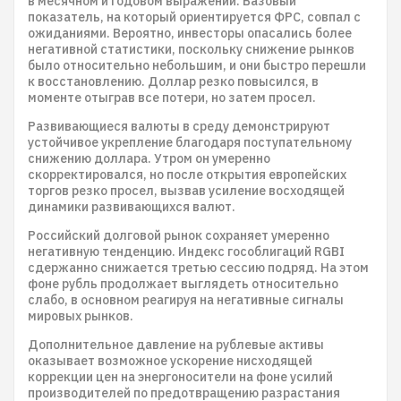
в месячном и годовом выражении. Базовый
показатель, на который ориентируется ФРС, совпал с
ожиданиями. Вероятно, инвесторы опасались более
негативной статистики, поскольку снижение рынков
было относительно небольшим, и они быстро перешли
к восстановлению. Доллар резко повысился, в
моменте отыграв все потери, но затем просел.
Развивающиеся валюты в среду демонстрируют
устойчивое укрепление благодаря поступательному
снижению доллара. Утром он умеренно
скорректировался, но после открытия европейских
торгов резко просел, вызвав усиление восходящей
динамики развивающихся валют.
Российский долговой рынок сохраняет умеренно
негативную тенденцию. Индекс гособлигаций RGBI
сдержанно снижается третью сессию подряд. На этом
фоне рубль продолжает выглядеть относительно
слабо, в основном реагируя на негативные сигналы
мировых рынков.
Дополнительное давление на рублевые активы
оказывает возможное ускорение нисходящей
коррекции цен на энергоносители на фоне усилий
производителей по предотвращению разрастания