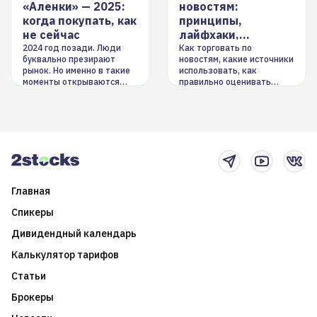
«Аленки» — 2025:
новостям:
когда покупать, как
принципы,
не сейчас
лайфхаки,
инструменты
2024 год позади. Люди
Как торговать по
буквально презирают
новостям, какие источники
рынок. Но именно в такие
использовать, как
моменты открываются
правильно оценивать
долгосрочные
информацию. Также автор
возможности. Обсудим
покажет краткосрочные и
итоги года и стратегию на
среднесрочные
2025-й
торговые стратегии на
новостном потоке
Главная
Спикеры
Дивидендный календарь
Калькулятор тарифов
Статьи
Брокеры