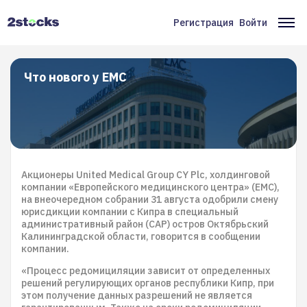
Перейти
к
Регистрация
Войти
Меню
Ос
основному
содержанию
учётной
на
записи
Что нового у EMC
пользователя
Акционеры United Medical Group CY Plc, холдинговой
компании «Европейского медицинского центра» (EMC),
на внеочередном собрании 31 августа одобрили смену
юрисдикции компании с Кипра в специальный
административный район (САР) остров Октябрьский
Калининградской области, говорится в сообщении
компании.
«Процесс редомициляции зависит от определенных
решений регулирующих органов республики Кипр, при
этом получение данных разрешений не является