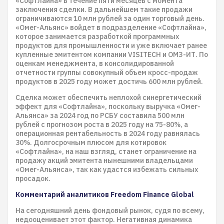
«Софтлайна» в течение пяти месяцев с момента
заключения сделки. В дальнейшем такие продажи
ограничиваются 10 млн рублей за один торговый день.
«Омег-Альянс» войдет в подразделение «Софтлайна»,
которое занимается разработкой программных
продуктов для промышленности и уже включает ранее
купленные эмитентом компании VISITECH и ОМЗ-ИТ. По
оценкам менеджмента, в консолидированной
отчетности группы совокупный объем кросс-продаж
продуктов в 2025 году может достичь 600 млн рублей.
Сделка может обеспечить неплохой синергетический
эффект для «Софтлайна», поскольку выручка «Омег-
Альянса» за 2024 год по РСБУ составила 500 млн
рублей с прогнозом роста в 2025 году на 75-80%, а
операционная рентабельность в 2024 году равнялась
30%. Долгосрочным плюсом для котировок
«Софтлайна», на наш взгляд, станет ограничение на
продажу акций эмитента нынешними владельцами
«Омег-Альянса», так как удастся избежать сильных
просадок.
Комментарий аналитиков Freedom Finance Global
На сегодняшний день фондовый рынок, судя по всему,
недооценивает этот фактор. Негативная динамика