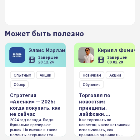
Может быть полезно
Элвис
Марламов
Кирилл
Фомиче
Завершен
Завершен
28.12.24
08.02.20
Опытным
Акции
Новичкам
Акции
Обзор
Обучение
Стратегия
Торговля по
«Аленки» — 2025:
новостям:
когда покупать, как
принципы,
не сейчас
лайфхаки,
инструменты
2024 год позади. Люди
Как торговать по
буквально презирают
новостям, какие источники
рынок. Но именно в такие
использовать, как
моменты открываются
правильно оценивать
долгосрочные
информацию. Также автор