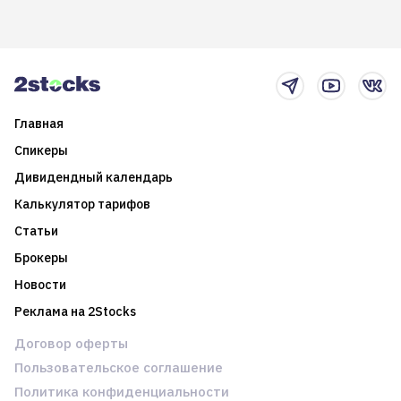
возможности. Обсудим
покажет краткосрочные и
итоги года и стратегию на
среднесрочные
2025-й
торговые стратегии на
новостном потоке
Главная
Спикеры
Дивидендный календарь
Калькулятор тарифов
Статьи
Брокеры
Новости
Реклама на 2Stocks
Договор оферты
Пользовательское соглашение
Политика конфиденциальности