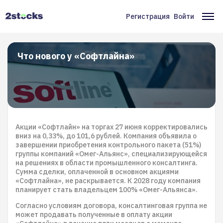
Перейти
к
Регистрация
Войти
Меню
Ос
основному
содержанию
учётной
на
записи
Что нового у «Софтлайна»
пользователя
Акции «Софтлайн» на торгах 27 июня корректировались
вниз на 0,33%, до 101,6 рублей. Компания объявила о
завершении приобретения контрольного пакета (51%)
группы компаний «Омег-Альянс», специализирующейся
на решениях в области промышленного консалтинга.
Сумма сделки, оплаченной в основном акциями
«Софтлайна», не раскрывается. К 2028 году компания
планирует стать владельцем 100% «Омег-Альянса».
Согласно условиям договора, консалтинговая группа не
может продавать полученные в оплату акции