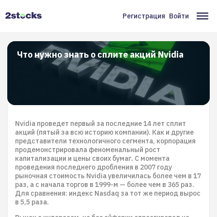
Перейти
к
Регистрация
Войти
Меню
Ос
основному
содержанию
учётной
на
записи
Что нужно знать о сплите акций Nvidia
пользователя
Nvidia проведет первый за последние 14 лет сплит
акций (пятый за всю историю компании). Как и другие
представители технологичного сегмента, корпорация
продемонстрировала феноменальный рост
капитализации и цены своих бумаг. С момента
проведения последнего дробления в 2007 году
рыночная стоимость Nvidia увеличилась более чем в 17
раз, а с начала торгов в 1999-м — более чем в 365 раз.
Для сравнения: индекс Nasdaq за тот же период вырос
в 5,5 раза.