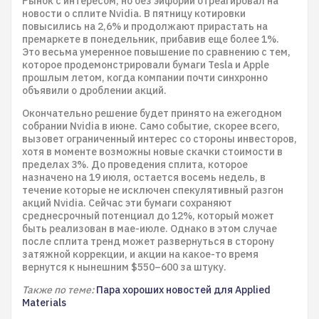
Рынок с интересом, но без эйфории отреагировал на
новости о сплите Nvidia. В пятницу котировки
повысились на 2,6% и продолжают прирастать на
премаркете в понедельник, прибавив еще более 1%.
Это весьма умеренное повышение по сравнению с тем,
которое продемонстрировали бумаги Tesla и Apple
прошлым летом, когда компании почти синхронно
объявили о дроблении акций.
Окончательно решение будет принято на ежегодном
собрании Nvidia в июне. Само событие, скорее всего,
вызовет ограниченный интерес со стороны инвесторов,
хотя в моменте возможны новые скачки стоимости в
пределах 3%. До проведения сплита, которое
назначено на 19 июля, остается восемь недель, в
течение которые не исключен спекулятивный разгон
акций Nvidia. Сейчас эти бумаги сохраняют
среднесрочный потенциал до 12%, который может
быть реализован в мае-июле. Однако в этом случае
после сплита тренд может развернуться в сторону
затяжной коррекции, и акции на какое-то время
вернутся к нынешним $550–600 за штуку.
Также по теме:
Пара хороших новостей для Applied
Materials