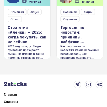
28.12.24
08.02.20
Опытным
Акции
Новичкам
Акции
Обзор
Обучение
Стратегия
Торговля по
«Аленки» — 2025:
новостям:
когда покупать, как
принципы,
не сейчас
лайфхаки,
инструменты
2024 год позади. Люди
Как торговать по
буквально презирают
новостям, какие источники
рынок. Но именно в такие
использовать, как
моменты открываются
правильно оценивать
долгосрочные
информацию. Также автор
возможности. Обсудим
покажет краткосрочные и
итоги года и стратегию на
среднесрочные
2025-й
торговые стратегии на
новостном потоке
Главная
Спикеры