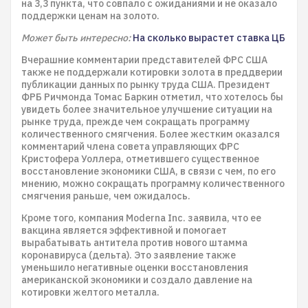
на 3,3 пункта, что совпало с ожиданиями и не оказало
поддержки ценам на золото.
Может быть интересно:
На сколько вырастет ставка ЦБ
Вчерашние комментарии представителей ФРС США
также не поддержали котировки золота в преддверии
публикации данных по рынку труда США. Президент
ФРБ Ричмонда Томас Баркин отметил, что хотелось бы
увидеть более значительное улучшение ситуации на
рынке труда, прежде чем сокращать программу
количественного смягчения. Более жестким оказался
комментарий члена совета управляющих ФРС
Кристофера Уоллера, отметившего существенное
восстановление экономики США, в связи с чем, по его
мнению, можно сокращать программу количественного
смягчения раньше, чем ожидалось.
Кроме того, компания Moderna Inc. заявила, что ее
вакцина является эффективной и помогает
вырабатывать антитела против нового штамма
коронавируса (дельта). Это заявление также
уменьшило негативные оценки восстановления
американской экономики и создало давление на
котировки желтого металла.