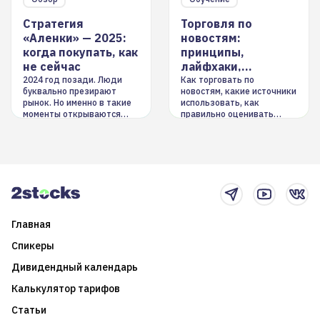
Стратегия
Торговля по
«Аленки» — 2025:
новостям:
когда покупать, как
принципы,
не сейчас
лайфхаки,
инструменты
2024 год позади. Люди
Как торговать по
буквально презирают
новостям, какие источники
рынок. Но именно в такие
использовать, как
моменты открываются
правильно оценивать
долгосрочные
информацию. Также автор
возможности. Обсудим
покажет краткосрочные и
итоги года и стратегию на
среднесрочные
2025-й
торговые стратегии на
новостном потоке
Главная
Спикеры
Дивидендный календарь
Калькулятор тарифов
Статьи