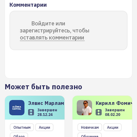
Комментарии
Войдите или
зарегистрируйтесь, чтобы
оставлять комментарии
Может быть полезно
Элвис
Марламов
Кирилл
Фомиче
Завершен
Завершен
28.12.24
08.02.20
Опытным
Акции
Новичкам
Акции
Обзор
Обучение