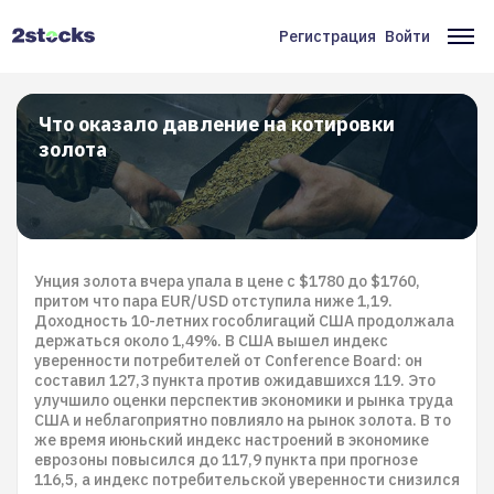
Перейти
к
Регистрация
Войти
Меню
Ос
основному
содержанию
учётной
на
записи
Что оказало давление на котировки
золота
пользователя
Унция золота вчера упала в цене с $1780 до $1760,
притом что пара EUR/USD отступила ниже 1,19.
Доходность 10-летних гособлигаций США продолжала
держаться около 1,49%. В США вышел индекс
уверенности потребителей от Conference Board: он
составил 127,3 пункта против ожидавшихся 119. Это
улучшило оценки перспектив экономики и рынка труда
США и неблагоприятно повлияло на рынок золота. В то
же время июньский индекс настроений в экономике
еврозоны повысился до 117,9 пункта при прогнозе
116,5, а индекс потребительской уверенности снизился