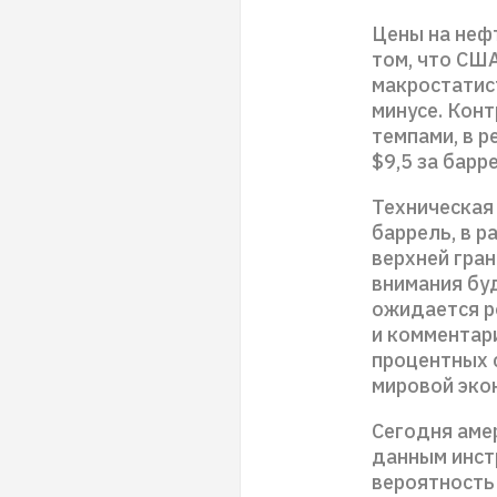
Цены на неф
том, что США
макростатис
минусе. Кон
темпами, в р
$9,5 за барр
Техническая
баррель, в р
верхней гра
внимания бу
ожидается ро
и комментар
процентных 
мировой экон
Сегодня аме
данным инст
вероятность 