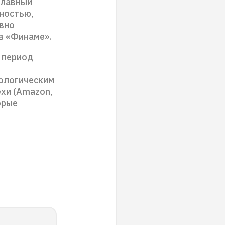
главный
ностью,
вно
в «Финаме».
 период
ологическим
хи (Amazon,
орые