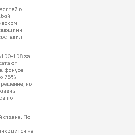
востей о
абой
ческом
ежающими
составил
$100-108 за
ката от
 в фокусе
ью 75%
 решение, но
ровень
ов по
 ставке. По
приходится на