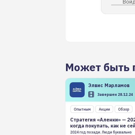
Войд
Может быть 
Элвис
Марламов
Завершен 28.12.24
Опытным
Акции
Обзор
Стратегия «Аленки» — 20
когда покупать, как не се
2024 год позади. Люди буквально