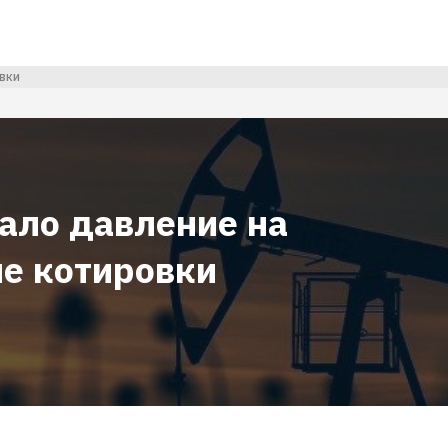
вки
зало давление на
е котировки