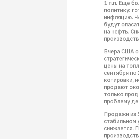
1 п.п. Еще 
политику: го
инфляцию. Ч
будут опаса
на нефть. С
производств
Вчера США о
стратегическ
цены на топл
сентября по 
котировки, 
продают окол
только прод
проблему де
Продажи из 
стабильном 
снижается. 
производств