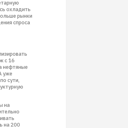
етарную
ясь охладить
больше рынки
ения спроса
илизировать
ж с 16
на нефтяные
А уже
по сути,
руктурную
ы на
мительно
чивать
ь на 200