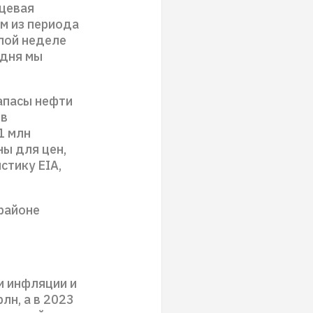
нцевая
м из периода
лой неделе
одня мы
апасы нефти
ив
1 млн
ны для цен,
стику EIA,
 районе
и инфляции и
лн, а в 2023