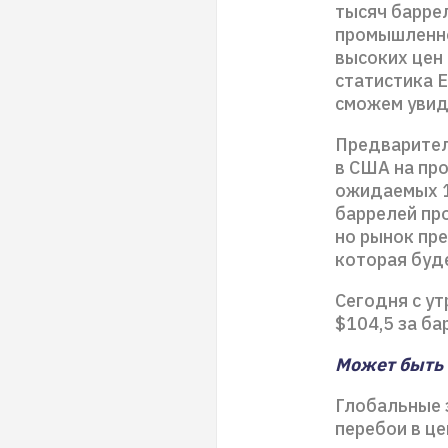
тысяч баррел
промышленно
высоких цен
статистика E
сможем увид
Предварител
в США на про
ожидаемых 1,
баррелей про
но рынок пр
которая буде
Сегодня с ут
$104,5 за ба
Может быть 
Глобальные 
перебои в це