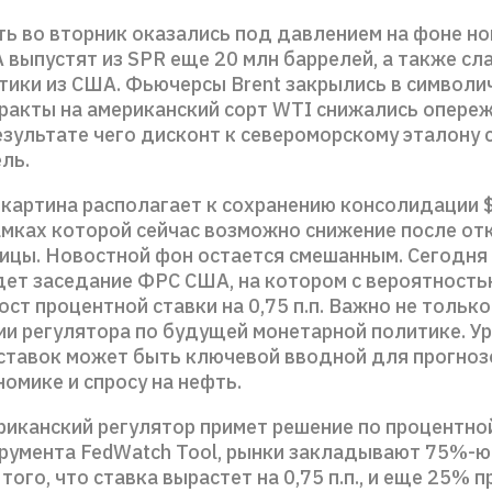
ть во вторник оказались под давлением на фоне но
 выпустят из SPR еще 20 млн баррелей, а также сл
тики из США. Фьючерсы Brent закрылись в символи
тракты на американский сорт WTI снижались опер
езультате чего дисконт к североморскому эталону 
ель.
 картина располагает к сохранению консолидации 
амках которой сейчас возможно снижение после от
ницы. Новостной фон остается смешанным. Сегодня
дет заседание ФРС США, на котором с вероятност
ст процентной ставки на 0,75 п.п. Важно не только
ии регулятора по будущей монетарной политике. У
ставок может быть ключевой вводной для прогноз
омике и спросу на нефть.
риканский регулятор примет решение по процентной
румента FedWatch Tool, рынки закладывают 75%-ю
того, что ставка вырастет на 0,75 п.п., и еще 25% 