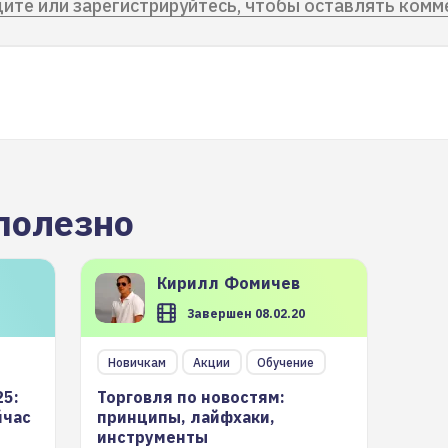
ите или зарегистрируйтесь, чтобы оставлять комм
полезно
Кирилл
Фомичев
Завершен 08.02.20
Новичкам
Акции
Обучение
25:
Торговля по новостям:
йчас
принципы, лайфхаки,
инструменты