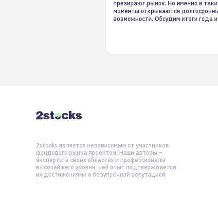
презирают рынок. Но именно в таки
моменты открываются долгосрочн
возможности. Обсудим итоги года и
стратегию на 2025-й
2stocks является независимым от участников
фондового рынка проектом. Наши авторы –
эксперты в своих областях и профессионалы
высочайшего уровня, чей опыт подтверждается
их достижениями и безупречной репутацией