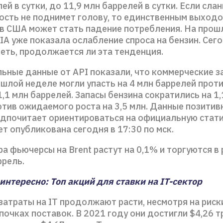
ей в сутки, до 11,9 млн баррелей в сутки. Если сла
сть не поднимет голову, то единственным выходо
 в США может стать падение потребления. На прош
IA уже показала ослабление спроса на бензин. Сег
еть, продолжается ли эта тенденция.
ьные данные от API показали, что коммерческие з
шлой неделе могли упасть на 4 млн баррелей прот
1 млн баррелей. Запасы бензина сократились на 1,
тив ожидаемого роста на 3,5 млн. Данные позитив
едпочитает ориентироваться на официальную стати
т опубликована сегодня в 17:30 по мск.
ра фьючерсы на Brent растут на 0,1% и торгуются в
ррель.
интересно: Топ акций для ставки на IT-сектор
затраты на IT продолжают расти, несмотря на риск
почках поставок. В 2021 году они достигли $4,26 тр