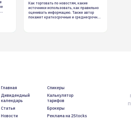
е
Как торговать по новостям, какие
ые
источники использовать, как правильно
оценивать информацию. Также автор
покажет краткосрочные и среднесрочные
торговые стратегии на новостном потоке
Главная
Спикеры
Дивидендный
Калькулятор
календарь
тарифов
П
Статьи
Брокеры
Новости
Реклама на 2Stocks