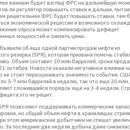
более важным будет взгляд ФРС на дальнейшую мон
тов ли регулятор повышать ставки и дальше, пыта
ем решительнее ФРС будет повышать ставки, тем 
ться экономической рецессии и возможного охлажд
нижение спроса может компенсировать дефицит
енных мощностей и снизить цены.
бъявили об еще одной партии продаж нефти из
ого резерва (SPR), которая призвана помочь стаб
иво. Объем составит 20 млн баррелей, сроки прода
21 октября. Новости оказали негативное влияние 
но не стоит переоценивать значимость события. СШ
о 5-7 млн баррелей в неделю, так что еще 20 млн, 
ляют сложившийся порядок еще на 3-4 недели. Ст
фицита это не решит.
SPR позволяют поддерживать коммерческие запас
уровне, но общий объем нефти в хранилищах стре
При этом американские добытчики не спешат увели
о. За последние две недели добыча даже снизилас