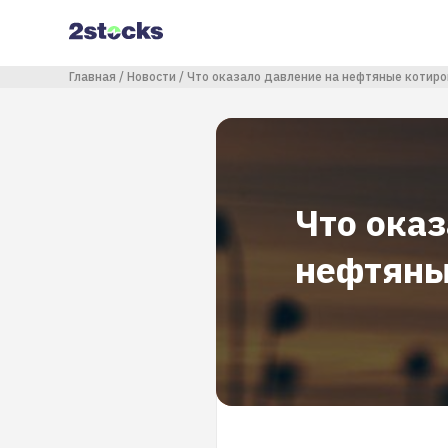
Перейти
к
основному
содержанию
Строка навигации
Главная
Новости
Что оказало давление на нефтяные котиро
Что ока
нефтяны