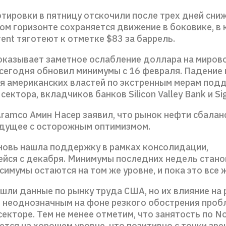
тировки в пятницу отскочили после трех дней сниж
ом горизонте сохраняется движение в боковике, в
ent тяготеют к отметке $83 за баррель.
казывает заметное ослабление доллара на мирово
сегодня обновил минимумы с 16 февраля. Падение 
я американских властей по экстренным мерам под
сектора, вкладчиков банков Silicon Valley Bank и Si
Aramco Амин Насер заявил, что рынок нефти сбаланс
удущее с осторожным оптимизмом.
вновь нашла поддержку в рамках консолидации,
ся с декабря. Минимумы последних недель стано
симумы остаются на том же уровне, и пока это все 
шли данные по рынку труда США, но их влияние на
 неоднозначным на фоне резкого обострения проб
екторе. Тем не менее отметим, что занятость по N
ается на хорошем уровне, что позитивно с точки зре