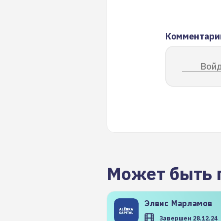
Комментари
Войд
Может быть 
Элвис
Марламов
Завершен 28.12.24