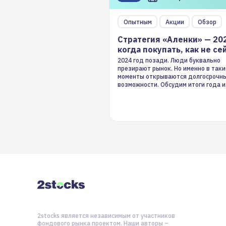
Опытным
Акции
Обзор
Стратегия «Аленки» — 20
когда покупать, как не се
2024 год позади. Люди буквально
презирают рынок. Но именно в таки
моменты открываются долгосрочн
возможности. Обсудим итоги года и
стратегию на 2025-й
2stocks является независимым от участников
фондового рынка проектом. Наши авторы –