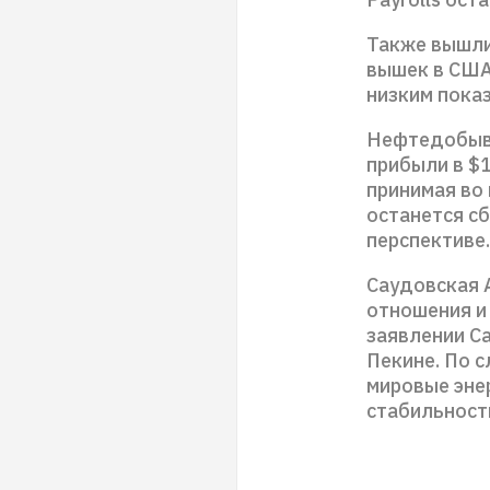
Также вышли
вышек в США 
низким показ
Нефтедобыва
прибыли в $1
принимая во
останется с
перспективе.
Саудовская 
отношения и 
заявлении Са
Пекине. По 
мировые эне
стабильност