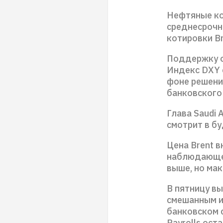
Нефтяные ко
среднесрочн
котировки Br
Поддержку о
Индекс DXY 
фоне решени
банковского 
Глава Saudi 
смотрит в б
Цена Brent 
наблюдающей
выше, но мак
В пятницу вы
смешанным и
банковском с
Payrolls ост