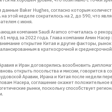
 данные Baker Hughes, согласно которым количес
на этой неделе сократилось на 2, до 590, что явл
ателем с июня.
ющая компания Saudi Aramco отчиталась о рекор
61 млрд за 2022 года. Глава компании Амин Насер з
 внимание открытие Китая и другие факторы, рынок
балансированным в краткосрочной и среднесрочной
Аравия и Иран договорились возобновить диплома
вновь открыть посольства и миссии, говорится в с
удовской Аравии, Ирана и Китая после недели пер
словам Насера, соглашение окажет положительное 
ргетические рынки, поскольку способствует регио
и.