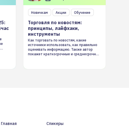
Новичкам
Акции
Обучение
25:
Торговля по новостям:
йчас
принципы, лайфхаки,
инструменты
е
Как торговать по новостям, какие
ые
источники использовать, как правильно
оценивать информацию. Также автор
покажет краткосрочные и среднесрочные
торговые стратегии на новостном потоке
Главная
Спикеры