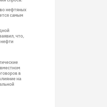
тво нефтяных
яется самым
дной
аявил, что,
 нефти
тические
овместном
еговоров в
влияние на
нальной