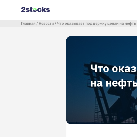
Перейти
к
основному
содержанию
Строка навигации
Главная
Новости
Что оказывает поддержку ценам на нефть
Что ока
на нефт