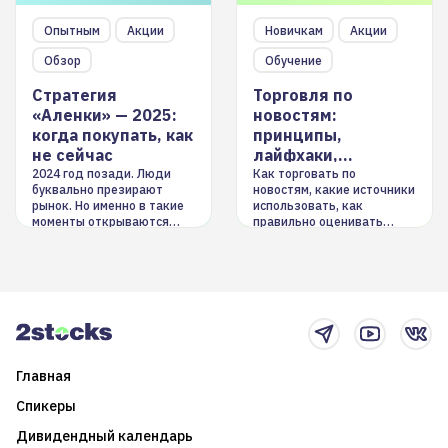
Опытным
Акции
Новичкам
Акции
Обзор
Обучение
Стратегия
Торговля по
«Аленки» — 2025:
новостям:
когда покупать, как
принципы,
не сейчас
лайфхаки,
инструменты
2024 год позади. Люди
Как торговать по
буквально презирают
новостям, какие источники
рынок. Но именно в такие
использовать, как
моменты открываются
правильно оценивать
долгосрочные
информацию. Также автор
возможности. Обсудим
покажет краткосрочные и
итоги года и стратегию на
среднесрочные
2025-й
торговые стратегии на
новостном потоке
Главная
Спикеры
Дивидендный календарь