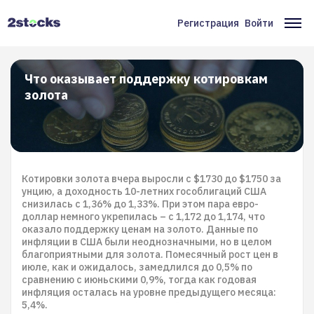
Перейти
к
Регистрация
Войти
Меню
Ос
основному
содержанию
учётной
на
записи
Что оказывает поддержку котировкам
золота
пользователя
Котировки золота вчера выросли с $1730 до $1750 за
унцию, а доходность 10-летних гособлигаций США
снизилась с 1,36% до 1,33%. При этом пара евро-
доллар немного укрепилась – с 1,172 до 1,174, что
оказало поддержку ценам на золото. Данные по
инфляции в США были неоднозначными, но в целом
благоприятными для золота. Помесячный рост цен в
июле, как и ожидалось, замедлился до 0,5% по
сравнению с июньскими 0,9%, тогда как годовая
инфляция осталась на уровне предыдущего месяца:
5,4%.