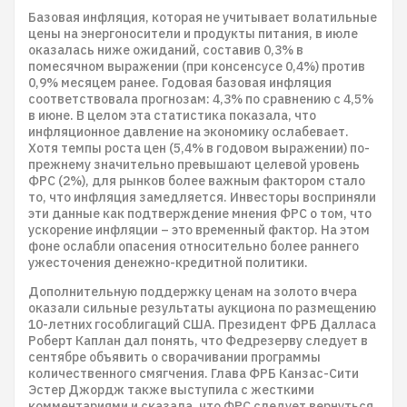
Базовая инфляция, которая не учитывает волатильные
цены на энергоносители и продукты питания, в июле
оказалась ниже ожиданий, составив 0,3% в
помесячном выражении (при консенсусе 0,4%) против
0,9% месяцем ранее. Годовая базовая инфляция
соответствовала прогнозам: 4,3% по сравнению с 4,5%
в июне. В целом эта статистика показала, что
инфляционное давление на экономику ослабевает.
Хотя темпы роста цен (5,4% в годовом выражении) по-
прежнему значительно превышают целевой уровень
ФРС (2%), для рынков более важным фактором стало
то, что инфляция замедляется. Инвесторы восприняли
эти данные как подтверждение мнения ФРС о том, что
ускорение инфляции – это временный фактор. На этом
фоне ослабли опасения относительно более раннего
ужесточения денежно-кредитной политики.
Дополнительную поддержку ценам на золото вчера
оказали сильные результаты аукциона по размещению
10-летних гособлигаций США. Президент ФРБ Далласа
Роберт Каплан дал понять, что Федрезерву следует в
сентябре объявить о сворачивании программы
количественного смягчения. Глава ФРБ Канзас-Сити
Эстер Джордж также выступила с жесткими
комментариями и сказала, что ФРС следует вернуться