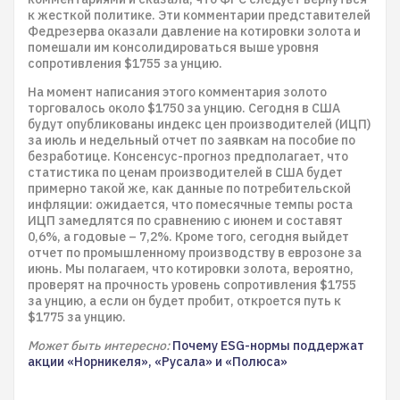
к жесткой политике. Эти комментарии представителей
Федрезерва оказали давление на котировки золота и
помешали им консолидироваться выше уровня
сопротивления $1755 за унцию.
На момент написания этого комментария золото
торговалось около $1750 за унцию. Сегодня в США
будут опубликованы индекс цен производителей (ИЦП)
за июль и недельный отчет по заявкам на пособие по
безработице. Консенсус-прогноз предполагает, что
статистика по ценам производителей в США будет
примерно такой же, как данные по потребительской
инфляции: ожидается, что помесячные темпы роста
ИЦП замедлятся по сравнению с июнем и составят
0,6%, а годовые – 7,2%. Кроме того, сегодня выйдет
отчет по промышленному производству в еврозоне за
июнь. Мы полагаем, что котировки золота, вероятно,
проверят на прочность уровень сопротивления $1755
за унцию, а если он будет пробит, откроется путь к
$1775 за унцию.
Может быть интересно:
Почему ESG-нормы поддержат
акции «Норникеля», «Русала» и «Полюса»