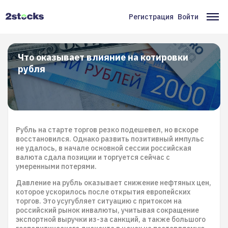
Перейти
к
Регистрация
Войти
Меню
Ос
основному
содержанию
учётной
на
записи
Что оказывает влияние на котировки
рубля
пользователя
Рубль на старте торгов резко подешевел, но вскоре
восстановился. Однако развить позитивный импульс
не удалось, в начале основной сессии российская
валюта сдала позиции и торгуется сейчас с
умеренными потерями.
Давление на рубль оказывает снижение нефтяных цен,
которое ускорилось после открытия европейских
торгов. Это усугубляет ситуацию с притоком на
российский рынок инвалюты, учитывая сокращение
экспортной выручки из-за санкций, а также большого