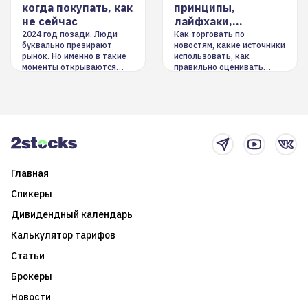
когда покупать, как
принципы,
не сейчас
лайфхаки,
инструменты
2024 год позади. Люди
Как торговать по
буквально презирают
новостям, какие источники
рынок. Но именно в такие
использовать, как
моменты открываются
правильно оценивать
долгосрочные
информацию. Также автор
возможности. Обсудим
покажет краткосрочные и
итоги года и стратегию на
среднесрочные
2025-й
торговые стратегии на
новостном потоке
Главная
Спикеры
Дивидендный календарь
Калькулятор тарифов
Статьи
Брокеры
Новости