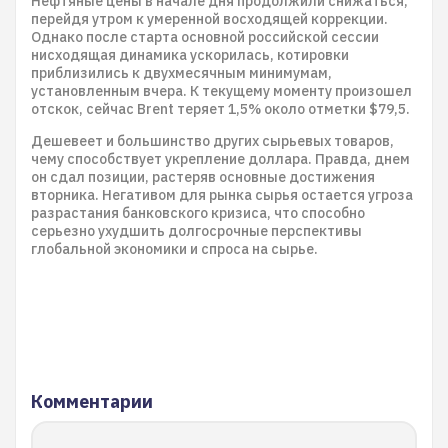
Нефтяные цены в начале дня продолжили снижаться,
перейдя утром к умеренной восходящей коррекции.
Однако после старта основной российской сессии
нисходящая динамика ускорилась, котировки
приблизились к двухмесячным минимумам,
установленным вчера. К текущему моменту произошел
отскок, сейчас Brent теряет 1,5% около отметки $79,5.
Дешевеет и большинство других сырьевых товаров,
чему способствует укрепление доллара. Правда, днем
он сдал позиции, растеряв основные достижения
вторника. Негативом для рынка сырья остается угроза
разрастания банковского кризиса, что способно
серьезно ухудшить долгосрочные перспективы
глобальной экономики и спроса на сырье.
Комментарии