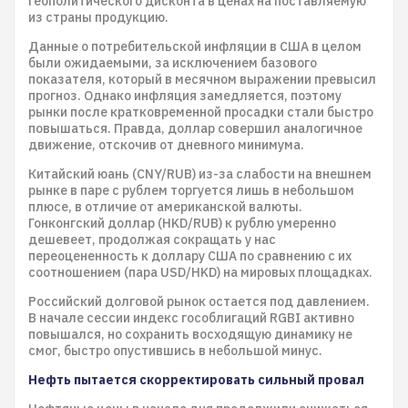
геополитического дисконта в ценах на поставляемую
из страны продукцию.
Данные о потребительской инфляции в США в целом
были ожидаемыми, за исключением базового
показателя, который в месячном выражении превысил
прогноз. Однако инфляция замедляется, поэтому
рынки после кратковременной просадки стали быстро
повышаться. Правда, доллар совершил аналогичное
движение, отскочив от дневного минимума.
Китайский юань (CNY/RUB) из-за слабости на внешнем
рынке в паре с рублем торгуется лишь в небольшом
плюсе, в отличие от американской валюты.
Гонконгский доллар (HKD/RUB) к рублю умеренно
дешевеет, продолжая сокращать у нас
переоцененность к доллару США по сравнению с их
соотношением (пара USD/HKD) на мировых площадках.
Российский долговой рынок остается под давлением.
В начале сессии индекс гособлигаций RGBI активно
повышался, но сохранить восходящую динамику не
смог, быстро опустившись в небольшой минус.
Нефть пытается скорректировать сильный провал