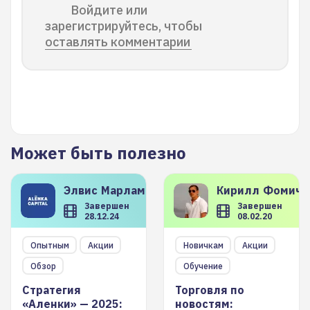
Войдите или
зарегистрируйтесь, чтобы
оставлять комментарии
Может быть полезно
Элвис
Марламов
Кирилл
Фомиче
Завершен
Завершен
28.12.24
08.02.20
Опытным
Акции
Новичкам
Акции
Обзор
Обучение
Стратегия
Торговля по
«Аленки» — 2025:
новостям: