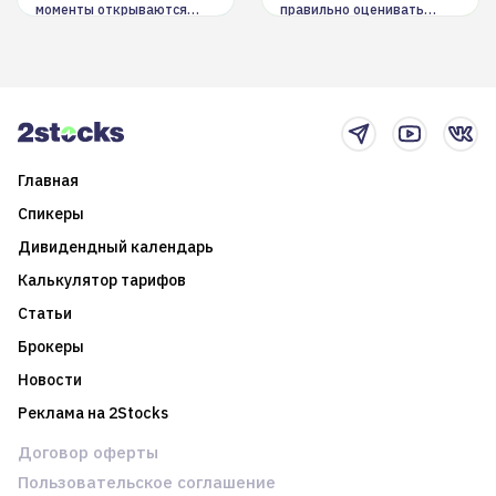
моменты открываются
правильно оценивать
долгосрочные
информацию. Также автор
возможности. Обсудим
покажет краткосрочные и
итоги года и стратегию на
среднесрочные
2025-й
торговые стратегии на
новостном потоке
Главная
Спикеры
Дивидендный календарь
Калькулятор тарифов
Статьи
Брокеры
Новости
Реклама на 2Stocks
Договор оферты
Пользовательское соглашение