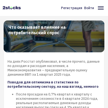
Перейти
к
Регистрация
Войти
Меню
Ос
основному
содержанию
учётной
на
записи
Что оказывает влияние на
потребительский спрос
пользователя
На днях Росстат опубликовал, в числе прочего, данные
по доходам и расходам населения, а
Минэкономразвития – предварительную оценку
динамики ВВП за 1 квартал 2025 года.
Поводов для оптимизма в статистике по
потребительскому сектору, на наш взгляд, немного
После просадки на 0,7% квартал к кварталу с
исключением сезонности в 4 квартале 2024 года,
реальные располагаемые денежные доходы
населения выросли сразу на 4,3% квартал к