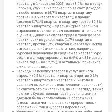
кварталу в 1 квартале 2025 года (8,4% год к году).
Впрочем, улучшение произошло за счет доходов
от собственности (4,7% квартал к кварталу
против -3,8% квартал к кварталу) и прочих
доходов (17,1% квартал к кварталу против 10,8%
квартал к кварталу) – здесь цифры в реальном
выражении с исключением сезонности по нашим
оценкам. Динамика оплата труда и трансфертов
практически не ускорилась (1,7% квартал к
кварталу против 1,2% квартал к кварталу). Могли
сыграть роль «бумажные статьи», например,
курсовая переоценка (в среднем за квартал курс
рубля к доллару укрепился на 6,4%, а к 31 марта с
начала года – на 17,7%). В остальном, признаков
оживления не видно.
Расходы на покупку товаров и услуг немного
выросли (0,5% квартал к кварталу против 0,1%
квартал к кварталу в 4 квартале 2024 года в
реальном выражении с исключением сезонности),
но считать это оживлением, на наш взгляд, также
не стоит. Существенная часть располагаемых
доходов была использована на сбережения
(здесь также мог повлиять как прирост новых
сбережений, так и курсовая переоценка).
Непосредственно в марте расходы потребителей