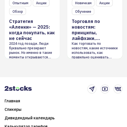
Опытным
Акции
Новичкам
Акции
Обзор
Обучение
Стратегия
Торговля по
«Аленки» — 2025:
новостям:
когда покупать, как
принципы,
не сейчас
лайфхаки,
инструменты
2024 год позади. Люди
Как торговать по
буквально презирают
новостям, какие источники
рынок. Но именно в такие
использовать, как
моменты открываются
правильно оценивать
долгосрочные
информацию. Также автор
возможности. Обсудим
покажет краткосрочные и
итоги года и стратегию на
среднесрочные
2025-й
торговые стратегии на
новостном потоке
Главная
Спикеры
Дивидендный календарь
Калькулятор тарифов