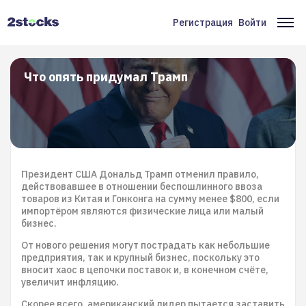
Перейти
к
Регистрация
Войти
Меню
Ос
основному
содержанию
учётной
на
записи
Что опять придумал Трамп
пользователя
Президент США Дональд Трамп отменил правило,
действовавшее в отношении беспошлинного ввоза
товаров из Китая и Гонконга на сумму менее $800, если
импортёром являются физические лица или малый
бизнес.
От нового решения могут пострадать как небольшие
предприятия, так и крупный бизнес, поскольку это
вносит хаос в цепочки поставок и, в конечном счёте,
увеличит инфляцию.
Скорее всего, американский лидер пытается заставить