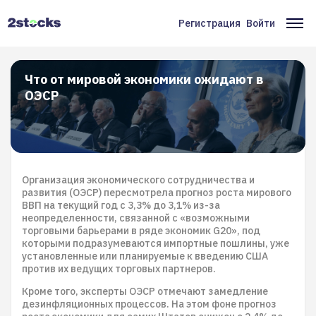
Перейти
к
Регистрация
Войти
Меню
Ос
основному
содержанию
учётной
на
записи
Что от мировой экономики ожидают в
ОЭСР
пользователя
Организация экономического сотрудничества и
развития (ОЭСР) пересмотрела прогноз роста мирового
ВВП на текущий год с 3,3% до 3,1% из-за
неопределенности, связанной с «возможными
торговыми барьерами в ряде экономик G20», под
которыми подразумеваются импортные пошлины, уже
установленные или планируемые к введению США
против их ведущих торговых партнеров.
Кроме того, эксперты ОЭСР отмечают замедление
дезинфляционных процессов. На этом фоне прогноз