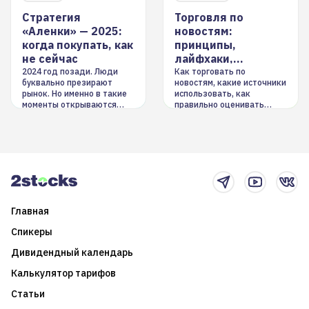
Стратегия
Торговля по
«Аленки» — 2025:
новостям:
когда покупать, как
принципы,
не сейчас
лайфхаки,
инструменты
2024 год позади. Люди
Как торговать по
буквально презирают
новостям, какие источники
рынок. Но именно в такие
использовать, как
моменты открываются
правильно оценивать
долгосрочные
информацию. Также автор
возможности. Обсудим
покажет краткосрочные и
итоги года и стратегию на
среднесрочные
2025-й
торговые стратегии на
новостном потоке
Главная
Спикеры
Дивидендный календарь
Калькулятор тарифов
Статьи