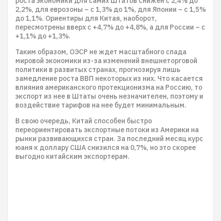
роста экономики для самих Штатов снижен с 2,4% до
2,2%, для еврозоны – с 1,3% до 1%, для Японии – с 1,5%
до 1,1%. Ориентиры для Китая, наоборот,
пересмотрены вверх с +4,7% до +4,8%, а для России – с
+1,1% до +1,3%.
Таким образом, ОЭСР не ждет масштабного спада
мировой экономики из-за изменений внешнеторговой
политики в развитых странах, прогнозируя лишь
замедление роста ВВП некоторых из них. Что касается
влияния американского протекционизма на Россию, то
экспорт из нее в Штаты очень незначителен, поэтому и
воздействие тарифов на нее будет минимальным.
В свою очередь, Китай способен быстро
переориентировать экспортные потоки из Америки на
рынки развивающихся стран. За последний месяц курс
юаня к доллару США снизился на 0,7%, но это скорее
выгодно китайским экспортерам.