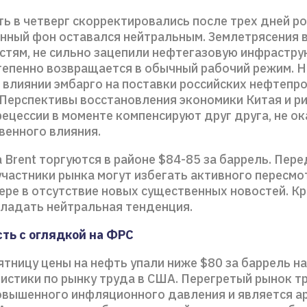
ь в четверг скорректировались после трех дней ро
ный фон оставался нейтральным. Землетрясения в
стям, не сильно зацепили нефтегазовую инфрастру
тепенно возвращается в обычный рабочий режим. 
 влиянии эмбарго на поставки российских нефтепр
 Перспективы восстановления экономики Китая и р
ецессии в моменте компенсируют друг друга, не ок
венного влияния.
Brent торгуются в районе $84-85 за баррель. Пере
частники рынка могут избегать активного пересмо
мере в отсутствие новых существенных новостей. К
ладать нейтральная тенденция.
ть с оглядкой на ФРС
тницу цены на нефть упали ниже $80 за баррель н
тистики по рынку труда в США. Перегретый рынок т
овышенного инфляционного давления и является а