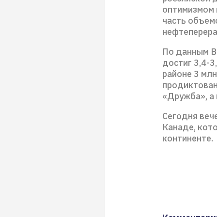
оптимизмом 
часть объемо
нефтеперера
По данным B
достиг 3,4-3
районе 3 млн
продиктован
«Дружба», а
Сегодня веч
Канаде, кот
континенте.