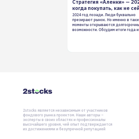
Стратегия «Аленки» — 20
когда покупать, как не се
2024 год позади. Люди буквально
презирают рынок. Но именно в таки
моменты открываются долгосрочн
возможности. Обсудим итоги года и
стратегию на 2025-й
2stocks является независимым от участников
фондового рынка проектом. Наши авторы –
эксперты в своих областях и профессионалы
высочайшего уровня, чей опыт подтверждается
их достижениями и безупречной репутацией