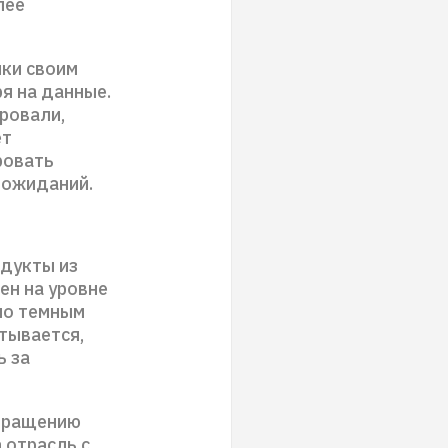
лее
нки своим
я на данные.
ровали,
ет
ровать
 ожиданий.
одукты из
ен на уровне
по темным
тывается,
ь за
окращению
 отрасль с