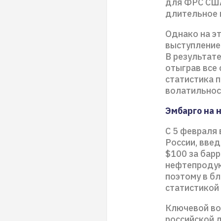
для ФРС США
длительное 
Однако на э
выступление
В результате
отыграв все
статистика 
волатильнос
Эмбарго на
С 5 февраля 
России, введ
$100 за бар
нефтепродук
поэтому в б
статистикой
Ключевой во
российской 