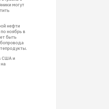
яники могут
атить
рой нефти
 по ноябрь в
жет быть
рубопровода
фтепродукты.
в США и
 на