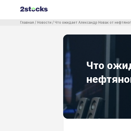
Перейти
к
основному
содержанию
Строка навигации
Главная
Новости
Что ожидает Александр Новак от нефтяног
Что ожи
нефтяно