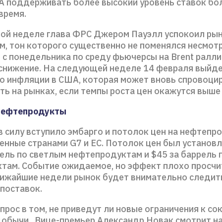
 поддерживать более высокий уровень ставок бо
время.
той неделе глава ФРС Джером Пауэлл успокоил ры
м, тон которого существенно не поменялся несмотр
 с понедельника по среду фьючерсы на Brent ралли
 снижение. На следующей неделе 14 февраля выйд
по инфляции в США, которая может вновь спровоци
ть на рынках, если темпы роста цен окажутся выше
 нефтепродукты
в силу вступило эмбарго и потолок цен на нефтепр
енные странами G7 и ЕС. Потолок цен был установл
рель по светлым нефтепродуктам и $45 за баррель 
там. Событие ожидаемое, но эффект плохо просчи
лижайшие недели рынок будет внимательно следит
 поставок.
прос в том, не приведут ли новые ограничения к с
добычи. Вице-премьер Александр Новак смотрит на