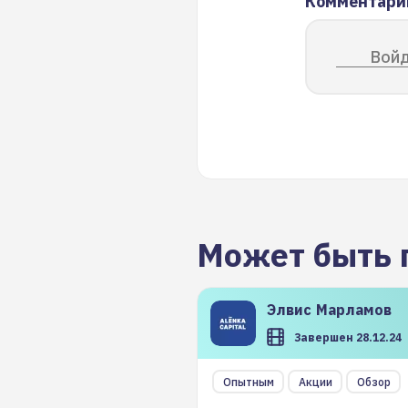
Комментари
Войд
Может быть 
Элвис
Марламов
Завершен 28.12.24
Опытным
Акции
Обзор