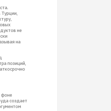
ста.
 Турции,
ктуру,
Новых
одуктов не
иски
азывая на
д
тра позиций,
раткосрочно
а фоне
руда создает
ргументом