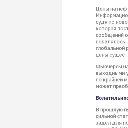
Цены на нефт
Информацион
судя по ново
которая пос
сообщений о
появлялось.
глобальной р
цены сущест
Фьючерсы на 
выходными у
по крайней 
может преоб
Волатильнос
В прошлую пя
сильной ста
задел для п