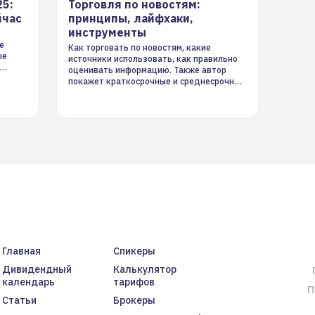
25:
Торговля по новостям:
йчас
принципы, лайфхаки,
инструменты
е
Как торговать по новостям, какие
ые
источники использовать, как правильно
оценивать информацию. Также автор
покажет краткосрочные и среднесрочные
торговые стратегии на новостном потоке
Главная
Спикеры
Дивидендный
Калькулятор
календарь
тарифов
П
Статьи
Брокеры