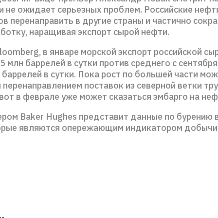
и не ожидает серьезных проблем. Российские нефт
в перенаправить в другие страны и частично сокр
ботку, наращивая экспорт сырой нефти.
loomberg, в январе морской экспорт российской сы
,5 млн баррелей в сутки против среднего с сентября
 баррелей в сутки. Пока рост по большей части мо
 перенаправлением поставок из северной ветки т
 вот в феврале уже может сказаться эмбарго на не
ером Baker Hughes представит данные по бурению 
орые являются опережающим индикатором добычи