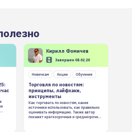
полезно
Кирилл
Фомичев
Завершен 08.02.20
Новичкам
Акции
Обучение
25:
Торговля по новостям:
йчас
принципы, лайфхаки,
инструменты
е
Как торговать по новостям, какие
ые
источники использовать, как правильно
оценивать информацию. Также автор
покажет краткосрочные и среднесрочные
торговые стратегии на новостном потоке