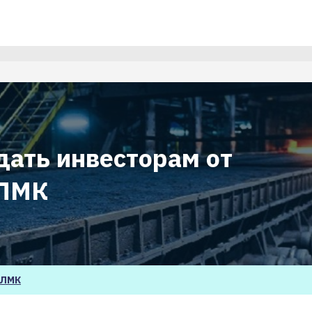
дать инвесторам от
НЛМК
ЛМК