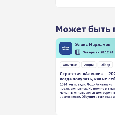
Может быть 
Элвис
Марламов
Завершен 28.12.24
Опытным
Акции
Обзор
Стратегия «Аленки» — 20
когда покупать, как не се
2024 год позади. Люди буквально
презирают рынок. Но именно в таки
моменты открываются долгосрочн
возможности. Обсудим итоги года и
стратегию на 2025-й