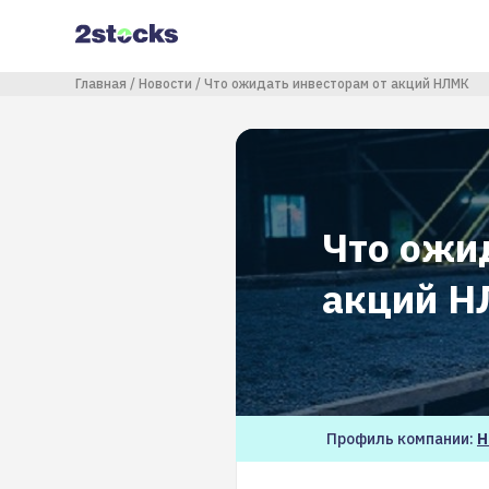
Перейти
к
основному
содержанию
Строка навигации
Главная
Новости
Что ожидать инвесторам от акций НЛМК
Что ожи
акций 
Профиль компании:
Н