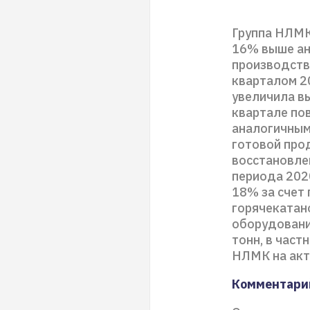
Группа НЛМК 
16% выше ан
производств
кварталом 2
увеличила вы
квартале пов
аналогичным
готовой прод
восстановле
периода 202
18% за счет
горячекатан
оборудования
тонн, в част
НЛМК на акти
Комментари