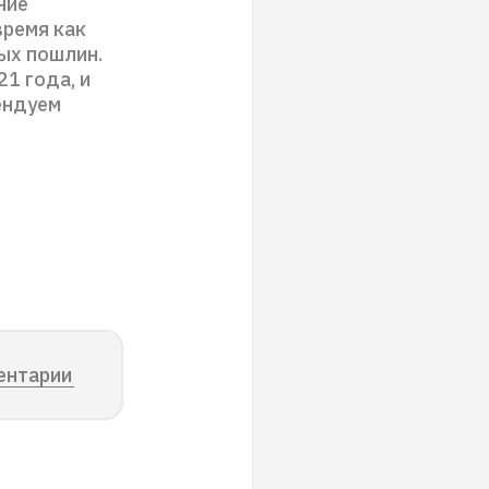
ние
время как
ых пошлин.
1 года, и
ендуем
ентарии