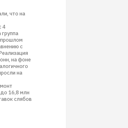
ли, что на
 4
 группа
в прошлом
авнению с
Реализация
онн, на фоне
налогичного
ыросли на
емонт
 до 16,8 млн
тавок слябов