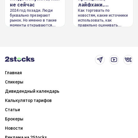
не сейчас
лайфхаки,
инструменты
2024 год позади. Люди
Как торговать по
буквально презирают
новостям, какие источники
рынок. Но именно в такие
использовать, как
моменты открываются
правильно оценивать
долгосрочные
информацию. Также автор
возможности. Обсудим
покажет краткосрочные и
итоги года и стратегию на
среднесрочные
2025-й
торговые стратегии на
новостном потоке
Главная
Спикеры
Дивидендный календарь
Калькулятор тарифов
Статьи
Брокеры
Новости
Реклама на 2Stocks