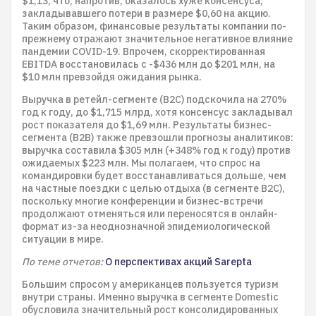
$1,13, что, напротив, оказалось хуже консенсуса,
закладывавшего потери в размере $0,60 на акцию.
Таким образом, финансовые результаты компании по-
прежнему отражают значительное негативное влияние
пандемии COVID-19. Впрочем, скорректированная
EBITDA восстановилась с -$436 млн до $201 млн, на
$10 млн превзойдя ожидания рынка.
Выручка в ретейл-сегменте (B2C) подскочила на 270%
год к году, до $1,715 млрд, хотя консенсус закладывал
рост показателя до $1,69 млн. Результаты бизнес-
сегмента (B2B) также превзошли прогнозы аналитиков:
выручка составила $305 млн (+348% год к году) против
ожидаемых $223 млн. Мы полагаем, что спрос на
командировки будет восстанавливаться дольше, чем
на частные поездки с целью отдыха (в сегменте B2C),
поскольку многие конференции и бизнес-встречи
продолжают отменяться или переносятся в онлайн-
формат из-за неоднозначной эпидемиологической
ситуации в мире.
По теме отчетов:
О перспективах акций Sarepta
Большим спросом у американцев пользуется туризм
внутри страны. Именно выручка в сегменте Domestic
обусловила значительный рост консолидированных