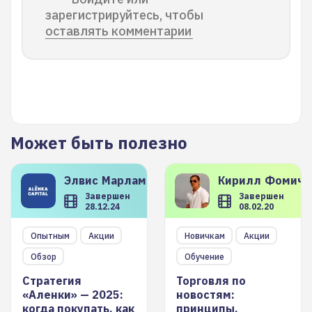
зарегистрируйтесь, чтобы
оставлять комментарии
Может быть полезно
Элвис
Марламов
Кирилл
Фомиче
Завершен
Завершен
28.12.24
08.02.20
Опытным
Акции
Новичкам
Акции
Обзор
Обучение
Стратегия
Торговля по
«Аленки» — 2025:
новостям:
когда покупать, как
принципы,