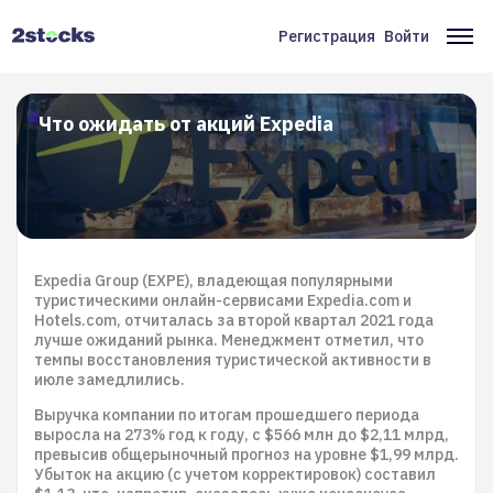
Перейти
к
Регистрация
Войти
Меню
Ос
основному
содержанию
учётной
на
записи
Что ожидать от акций Expedia
пользователя
Expedia Group (EXPE), владеющая популярными
туристическими онлайн-сервисами Expedia.com и
Hotels.com, отчиталась за второй квартал 2021 года
лучше ожиданий рынка. Менеджмент отметил, что
темпы восстановления туристической активности в
июле замедлились.
Выручка компании по итогам прошедшего периода
выросла на 273% год к году, с $566 млн до $2,11 млрд,
превысив общерыночный прогноз на уровне $1,99 млрд.
Убыток на акцию (с учетом корректировок) составил