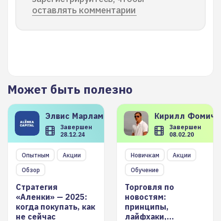
оставлять комментарии
Может быть полезно
Элвис
Марламов
Кирилл
Фомиче
Завершен
Завершен
28.12.24
08.02.20
Опытным
Акции
Новичкам
Акции
Обзор
Обучение
Стратегия
Торговля по
«Аленки» — 2025:
новостям:
когда покупать, как
принципы,
не сейчас
лайфхаки,