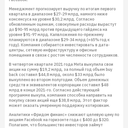
Менеджмент прогнозирует выручку по итогам первого
квартала в диапазоне $27-29 млрд, намного ниже
консенсуса на уровне $30,2 млрд. Согласно
обновленным оценкам, совокупные расходы вырастут
до $90-95 млрд против предыдущего гайденса на
уровне $91-97 млрд. Капвложения по-прежнему
планируются в диапазоне $29-34 млрд (+65% год к
году). Компания собирается инвестировать в дата-
центры, сетевую инфраструктуру и офисные
помещения в связи с ростом численности сотрудников.
В четвертом квартале 2021 года Meta выкупила свои
акции на сумму $19,2 млрд, за полный год объем buy
back составил $44,8 млрд, около $33 млрд было
выкуплено во втором полугодии. Объем денежных
средств и эквивалентов корпорации составил $48
млрд в конце 2021-го. Согласно действующей
программе выкупа, компания способна направить на
покупку своих акций еще $38,8 млрд. Этот фактор
может оказать умеренную поддержку котировкам.
Аналитики «Фридом финанс» снижают целевую цену по
акциям Facebook на горизонте года с $400 до $320.
Полагаем, что большинство инвесторов займут