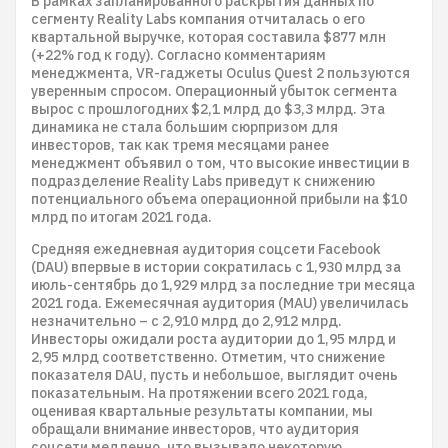
В рамках запланированного раскрытия данных по
сегменту Reality Labs компания отчиталась о его
квартальной выручке, которая составила $877 млн
(+22% год к году). Согласно комментариям
менеджмента, VR-гаджеты Oculus Quest 2 пользуются
уверенным спросом. Операционный убыток сегмента
вырос с прошлогодних $2,1 млрд до $3,3 млрд. Эта
динамика не стала большим сюрпризом для
инвесторов, так как тремя месяцами ранее
менеджмент объявил о том, что высокие инвестиции в
подразделение Reality Labs приведут к снижению
потенциального объема операционной прибыли на $10
млрд по итогам 2021 года.
Средняя ежедневная аудитория соцсети Facebook
(DAU) впервые в истории сократилась с 1,930 млрд за
июль-сентябрь до 1,929 млрд за последние три месяца
2021 года. Ежемесячная аудитория (MAU) увеличилась
незначительно – с 2,910 млрд до 2,912 млрд.
Инвесторы ожидали роста аудитории до 1,95 млрд и
2,95 млрд соответственно. Отметим, что снижение
показателя DAU, пусть и небольшое, выглядит очень
показательным. На протяжении всего 2021 года,
оценивая квартальные результаты компании, мы
обращали внимание инвесторов, что аудитория
соцсети медленно, что вызывало некоторую