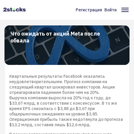
Перейти
к
Регистрация
Войти
Меню
Ос
основному
содержанию
учётной
на
записи
Что ожидать от акций Meta после
обвала
пользователя
Квартальные результаты Facebook оказались
неудовлетворительными. Прогноз компании на
следующий квартал шокировал инвесторов. Акции
отреагировали падением более чем на 20%.
Выручка компании выросла на 20% год к году, до
$33,67 млрд, в соответствии с консенсусом. В то же
время EPS снизилась с $3,88 до $3,67 при
общерыночных ожиданиях на уровне $3,85.
Операционная прибыль также недотянула до прогноза
$13,2 млрд, составив лишь $12,6 млрд.