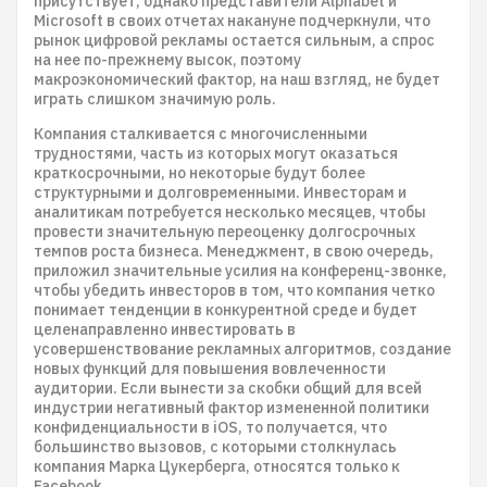
присутствует, однако представители Alphabet и
Microsoft в своих отчетах накануне подчеркнули, что
рынок цифровой рекламы остается сильным, а спрос
на нее по-прежнему высок, поэтому
макроэкономический фактор, на наш взгляд, не будет
играть слишком значимую роль.
Компания сталкивается с многочисленными
трудностями, часть из которых могут оказаться
краткосрочными, но некоторые будут более
структурными и долговременными. Инвесторам и
аналитикам потребуется несколько месяцев, чтобы
провести значительную переоценку долгосрочных
темпов роста бизнеса. Менеджмент, в свою очередь,
приложил значительные усилия на конференц-звонке,
чтобы убедить инвесторов в том, что компания четко
понимает тенденции в конкурентной среде и будет
целенаправленно инвестировать в
усовершенствование рекламных алгоритмов, создание
новых функций для повышения вовлеченности
аудитории. Если вынести за скобки общий для всей
индустрии негативный фактор измененной политики
конфиденциальности в iOS, то получается, что
большинство вызовов, с которыми столкнулась
компания Марка Цукерберга, относятся только к
Facebook.