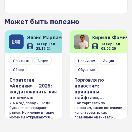
Может быть полезно
Элвис
Марламов
Кирилл
Фомиче
Завершен
Завершен
28.12.24
08.02.20
Опытным
Акции
Новичкам
Акции
Обзор
Обучение
Стратегия
Торговля по
«Аленки» — 2025:
новостям:
когда покупать, как
принципы,
не сейчас
лайфхаки,
инструменты
2024 год позади. Люди
Как торговать по
буквально презирают
новостям, какие источники
рынок. Но именно в такие
использовать, как
моменты открываются
правильно оценивать
долгосрочные
информацию. Также автор
возможности. Обсудим
покажет краткосрочные и
итоги года и стратегию на
среднесрочные