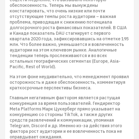
обеспокоенность. Теперь мы вынуждены
констатировать, что очень низкие или почти
отсутствующие темпы роста аудитории – важная
проблема, приводящая к снижению потенциала
долгосрочного роста финансовых показателей. В США
и Канаде показатель DAU стагнирует с первого
квартала 2020 года, зафиксировавшись на отметке 195
млн. Что более важно, уменьшается и вовлеченность
аудитории на этом ключевом рынке. Аналогичные
тенденции теперь прослеживаются и во всех
остальных географических сегментах (Europe, Asia-
Pacific, Rest of World).
На этом фоне неудивительно, что менеджмент проявил
осторожность и даже обеспокоенность, комментируя
краткосрочные перспективы бизнеса.
Главным негативным фактором является растущая
конкуренция за время пользователей. Гендиректор
Meta Platforms Марк Цукерберг прямо указывает на
конкуренцию со стороны TikTok, а также других
средств развлечений и коммуникации, упоминая
Telegram, Discord и др. Именно из-за действия этого
фактора рост аудитории и ее вовлеченность пока не
оправдывает ожидания.