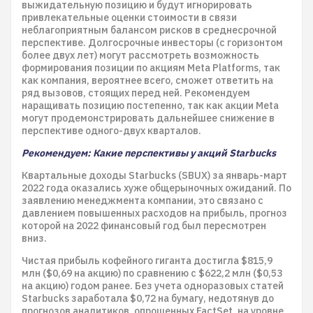
выжидательную позицию и будут игнорировать
привлекательные оценки стоимости в связи
неблагоприятным балансом рисков в среднесрочной
перспективе. Долгосрочные инвесторы (с горизонтом
более двух лет) могут рассмотреть возможность
формирования позиции по акциям Meta Platforms, так
как компания, вероятнее всего, сможет ответить на
ряд вызовов, стоящих перед ней. Рекомендуем
наращивать позицию постепенно, так как акции Meta
могут продемонстрировать дальнейшее снижение в
перспективе одного-двух кварталов.
Рекомендуем: Какие перспективы у акций Starbucks
Квартальные доходы Starbucks (SBUX) за январь-март
2022 года оказались хуже общерыночных ожиданий. По
заявлению менеджмента компании, это связано с
давлением повышенных расходов на прибыль, прогноз
которой на 2022 финансовый год был пересмотрен
вниз.
Чистая прибыль кофейного гиганта достигла $815,9
млн ($0,69 на акцию) по сравнению с $622,2 млн ($0,53
на акцию) годом ранее. Без учета одноразовых статей
Starbucks заработала $0,72 на бумагу, недотянув до
прогнозов аналитиков, опрошенных FactSet, на уровне