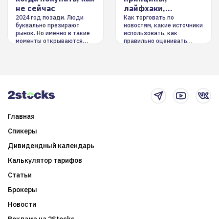
не сейчас
лайфхаки,
инструменты
2024 год позади. Люди
Как торговать по
буквально презирают
новостям, какие источники
рынок. Но именно в такие
использовать, как
моменты открываются
правильно оценивать
долгосрочные
информацию. Также автор
возможности. Обсудим
покажет краткосрочные и
итоги года и стратегию на
среднесрочные
2025-й
торговые стратегии на
новостном потоке
Главная
Спикеры
Дивидендный календарь
Калькулятор тарифов
Статьи
Брокеры
Новости