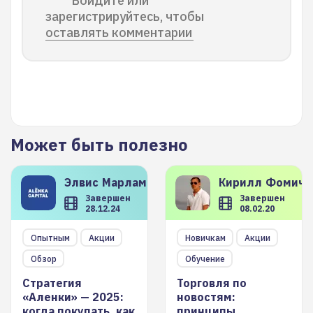
Войдите или
зарегистрируйтесь, чтобы
оставлять комментарии
Может быть полезно
Элвис
Марламов
Кирилл
Фомиче
Завершен
Завершен
28.12.24
08.02.20
Опытным
Акции
Новичкам
Акции
Обзор
Обучение
Стратегия
Торговля по
«Аленки» — 2025:
новостям:
когда покупать, как
принципы,