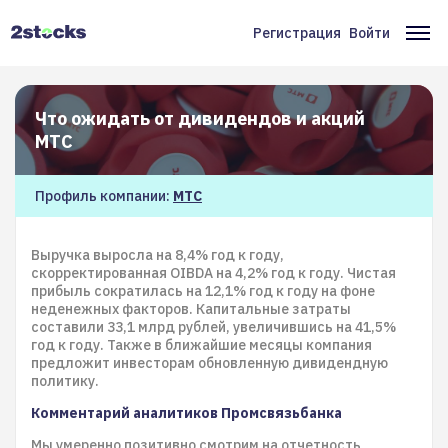
Перейти
к
Регистрация
Войти
Меню
Ос
основному
содержанию
учётной
на
записи
Что ожидать от дивидендов и акций
пользователя
МТС
Профиль компании:
МТС
Выручка выросла на 8,4% год к году,
скорректированная OIBDA на 4,2% год к году. Чистая
прибыль сократилась на 12,1% год к году на фоне
неденежных факторов. Капитальные затраты
составили 33,1 млрд рублей, увеличившись на 41,5%
год к году. Также в ближайшие месяцы компания
предложит инвесторам обновленную дивидендную
политику.
Комментарий аналитиков Промсвязьбанка
Мы умеренно позитивно смотрим на отчетность