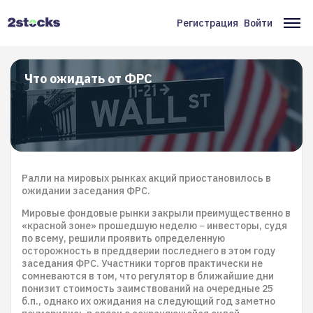
Перейти
к
Регистрация
Войти
Меню
Ос
основному
содержанию
учётной
на
записи
Что ожидать от ФРС
пользователя
Ралли на мировых рынках акций приостановилось в
ожидании заседания ФРС.
Мировые фондовые рынки закрыли преимущественно в
«красной зоне» прошедшую неделю − инвесторы, судя
по всему, решили проявить определенную
осторожность в преддверии последнего в этом году
заседания ФРС. Участники торгов практически не
сомневаются в том, что регулятор в ближайшие дни
понизит стоимость заимствований на очередные 25
б.п., однако их ожидания на следующий год заметно