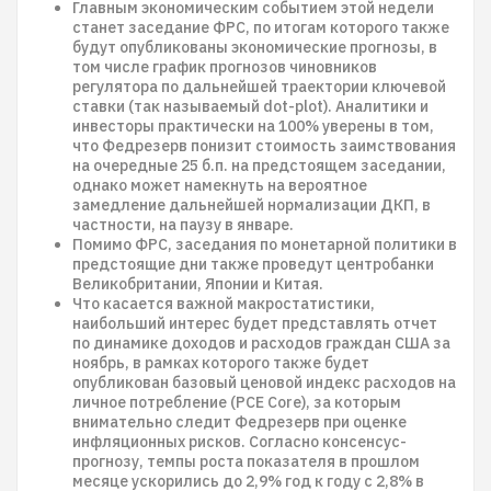
Главным экономическим событием этой недели
станет заседание ФРС, по итогам которого также
будут опубликованы экономические прогнозы, в
том числе график прогнозов чиновников
регулятора по дальнейшей траектории ключевой
ставки (так называемый dot-plot). Аналитики и
инвесторы практически на 100% уверены в том,
что Федрезерв понизит стоимость заимствования
на очередные 25 б.п. на предстоящем заседании,
однако может намекнуть на вероятное
замедление дальнейшей нормализации ДКП, в
частности, на паузу в январе.
Помимо ФРС, заседания по монетарной политики в
предстоящие дни также проведут центробанки
Великобритании, Японии и Китая.
Что касается важной макростатистики,
наибольший интерес будет представлять отчет
по динамике доходов и расходов граждан США за
ноябрь, в рамках которого также будет
опубликован базовый ценовой индекс расходов на
личное потребление (PCE Core), за которым
внимательно следит Федрезерв при оценке
инфляционных рисков. Согласно консенсус-
прогнозу, темпы роста показателя в прошлом
месяце ускорились до 2,9% год к году с 2,8% в