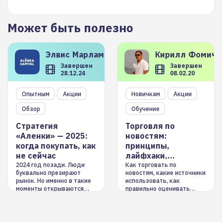
Может быть полезно
Элвис
Марламов
Кирилл
Фомиче
Завершен
Завершен
28.12.24
08.02.20
Опытным
Акции
Новичкам
Акции
Обзор
Обучение
Стратегия
Торговля по
«Аленки» — 2025:
новостям:
когда покупать, как
принципы,
не сейчас
лайфхаки,
инструменты
2024 год позади. Люди
Как торговать по
буквально презирают
новостям, какие источники
рынок. Но именно в такие
использовать, как
моменты открываются
правильно оценивать
долгосрочные
информацию. Также автор
возможности. Обсудим
покажет краткосрочные и
итоги года и стратегию на
среднесрочные
2025-й
торговые стратегии на