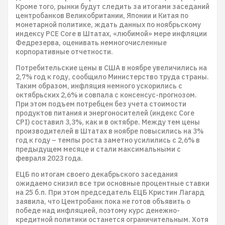
Кроме того, рынки будут следить за итогами заседаний
центробанков Великобритании, Японии и Китая по
монетарной политике, ждать данных по ноябрьскому
индексу PCE Core в Штатах, «любимой» мере инфляции
Федрезерва, оценивать немногочисленные
корпоративные отчетности.
Потребительские цены в США в ноябре увеличились на
2,7% год к году, сообщило Министерство труда страны.
Таким образом, инфляция немного ускорились с
октябрьских 2,6% и совпала с консенсус-прогнозом.
При этом подъем потребцен без учета стоимости
продуктов питания и энергоносителей (индекс Core
CPI) составил 3,3%, как и в октябре. Между тем цены
производителей в Штатах в ноябре повысились на 3%
год к году – темпы роста заметно усилились с 2,6% в
предыдущем месяце и стали максимальными с
февраля 2023 года.
ЕЦБ по итогам своего декабрьского заседания
ожидаемо снизил все три основные процентные ставки
на 25 б.п. При этом председатель ЕЦБ Кристин Лагард
заявила, что Центробанк пока не готов объявить о
победе над инфляцией, поэтому курс денежно-
кредитной политики останется ограничительным. Хотя