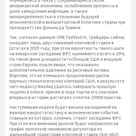
поумерились в связи с сохраняющейся силой
американской экономики, ослаблением прогресса в
деле замедления инфляции, а также
неопределенностью в отношении будущей
экономической и внешнеторговой политики страны при
президентстве Дональда Трампа.
Так, согласно данным CME FedWatch, трейдеры сейчас
ожидают лишь двух снижений ключевой ставки в
Штатах в 2025 году, при этом вероятность такого шага
на январском заседании ФРС оценивается всего в 20%.
На таком фоне доходности госбондов США и ведущих
стран Европы пошли вверх, что оказывало
дополнительное давление на рисковые активы.
Впрочем, это не помешало продолжению ралли
крупных технологических компаний США, в результате
чего индексу Nasdaq удалось завершить прошлую
неделю в плюсе, причем в ходе торгов его значение
впервые в истории достигало отметки 20000 пунктов.
Наступившая неделя будет весьма насыщенной на
важную макростатистику и экономические события,
главным из которых, конечно, станет заседание ФРС.
При этом все внимание рынков будет направлено на
график прогнозов чиновников регулятора по
дальнейшей траектории ключевой ставки (dot-plot).