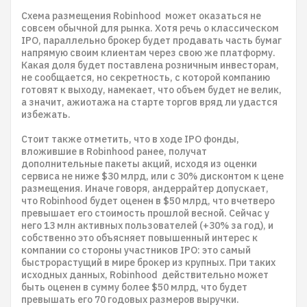
Схема размещения Robinhood может оказаться не
совсем обычной для рынка. Хотя речь о классическом
IPO, параллельно брокер будет продавать часть бумаг
напрямую своим клиентам через свою же платформу.
Какая доля будет поставлена розничным инвесторам,
не сообщается, но секретность, с которой компанию
готовят к выходу, намекает, что объем будет не велик,
а значит, ажиотажа на старте торгов вряд ли удастся
избежать.
Стоит также отметить, что в ходе IPO фонды,
вложившие в Robinhood ранее, получат
дополнительные пакеты акций, исходя из оценки
сервиса не ниже $30 млрд, или с 30% дисконтом к цене
размещения. Иначе говоря, андеррайтер допускает,
что Robinhood будет оценен в $50 млрд, что вчетверо
превышает его стоимость прошлой весной. Сейчас у
него 13 млн активных пользователей (+30% за год), и
собственно это объясняет повышенный интерес к
компании со стороны участников IPO: это самый
быстрорастущий в мире брокер из крупных. При таких
исходных данных, Robinhood действительно может
быть оценен в сумму более $50 млрд, что будет
превышать его 70 годовых размеров выручки.