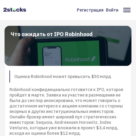
Перейти
к
Регистрация
Войти
Меню
Ос
основному
содержанию
учётной
на
записи
Что ожидать от IPO Robinhood
пользователя
Оценка Robinhood может превысить $50 млрд
Robinhood конфиденциально готовится к IPO, которое
пройдет в марте. Заявка на участие в размещении не
была до сих пор анонсирована, что может говорить о
достаточном интересе к акциям компании со стороны
якорных и других институциональных инвесторов.
Онлайн-брокер имеет широкий пул стратегических
инвесторов: Sequoia, Andreessen Horowitz, Index
Ventures, которые уже вложили в проект $3,4 млрд,
исходя из оценки более $12 млрд.