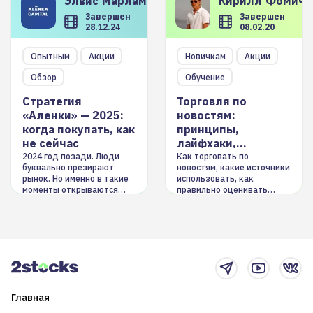
Элвис
Марламов
Кирилл
Фомиче
Завершен
Завершен
28.12.24
08.02.20
Опытным
Акции
Новичкам
Акции
Обзор
Обучение
Стратегия
Торговля по
«Аленки» — 2025:
новостям:
когда покупать, как
принципы,
не сейчас
лайфхаки,
инструменты
2024 год позади. Люди
Как торговать по
буквально презирают
новостям, какие источники
рынок. Но именно в такие
использовать, как
моменты открываются
правильно оценивать
долгосрочные
информацию. Также автор
возможности. Обсудим
покажет краткосрочные и
итоги года и стратегию на
среднесрочные
2025-й
торговые стратегии на
новостном потоке
Главная