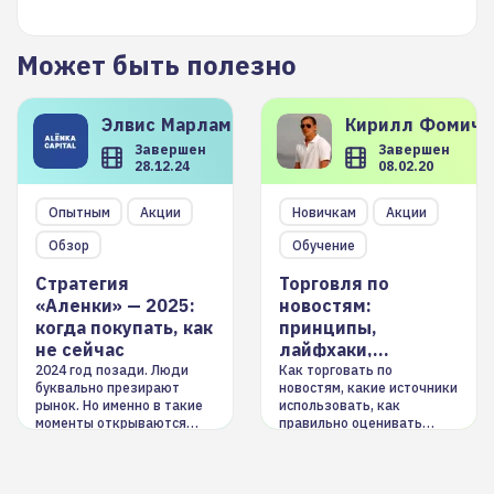
Может быть полезно
Элвис
Марламов
Кирилл
Фомиче
Завершен
Завершен
28.12.24
08.02.20
Опытным
Акции
Новичкам
Акции
Обзор
Обучение
Стратегия
Торговля по
«Аленки» — 2025:
новостям:
когда покупать, как
принципы,
не сейчас
лайфхаки,
инструменты
2024 год позади. Люди
Как торговать по
буквально презирают
новостям, какие источники
рынок. Но именно в такие
использовать, как
моменты открываются
правильно оценивать
долгосрочные
информацию. Также автор
возможности. Обсудим
покажет краткосрочные и
итоги года и стратегию на
среднесрочные
2025-й
торговые стратегии на