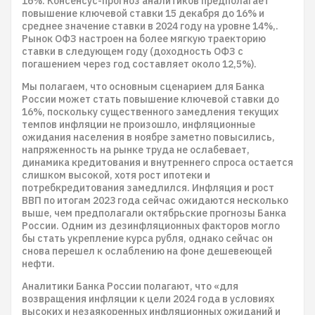
16%. Консенсус-прогноз аналитиков предполагает
повышение ключевой ставки 15 декабря до 16% и
среднее значение ставки в 2024 году на уровне 14%,.
Рынок ОФЗ настроен на более мягкую траекторию
ставки в следующем году (доходность ОФЗ с
погашением через год составляет около 12,5%).
Мы полагаем, что основным сценарием для Банка
России может стать повышение ключевой ставки до
16%, поскольку существенного замедления текущих
темпов инфляции не произошло, инфляционные
ожидания населения в ноябре заметно повысились,
напряженность на рынке труда не ослабевает,
динамика кредитования и внутреннего спроса остается
слишком высокой, хотя рост ипотеки и
потребкредитования замедлился. Инфляция и рост
ВВП по итогам 2023 года сейчас ожидаются несколько
выше, чем предполагали октябрьские прогнозы Банка
России. Одним из дезинфляционных факторов могло
бы стать укрепление курса рубля, однако сейчас он
снова перешел к ослаблению на фоне дешевеющей
нефти.
Аналитики Банка России полагают, что «для
возвращения инфляции к цели 2024 года в условиях
высоких и незаякоренных инфляционных ожиданий и