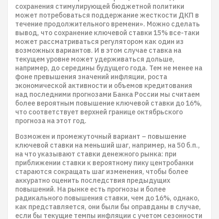
сохранения стимулирующей бюджетной политики
может потребоваться поддержание жесткости ДКП в
течение продолжительного времени». Можно сделать
вывод, что сохранение ключевой ставки 15% все-таки
может рассматриваться регулятором как один из
возможных вариантов. И в этом случае ставка на
текущем уровне может удерживаться дольше,
например, до середины будущего года. Тем не менее на
фоне превышения значений инфляции, роста
экономической активности и объемов кредитования
над последними прогнозами Банка России мы считаем
более вероятным повышение ключевой ставки до 16%,
что соответствует верхней границе октябрьского
прогноза на этот год.
Возможен и промежуточный вариант – повышение
ключевой ставки на меньший шаг, например, на 50 б.п.,
на что указывают ставки денежного рынка: при
приближении ставки к вероятному пику центробанки
стараются сокращать шаг изменения, чтобы более
аккуратно оценить последствия предыдущих
повышений. На рынке есть прогнозы и более
радикального повышения ставки, чем до 16%, однако,
как представляется, они были бы оправданы в случае,
если бы текущие темпы инфляции с учетом сезонности