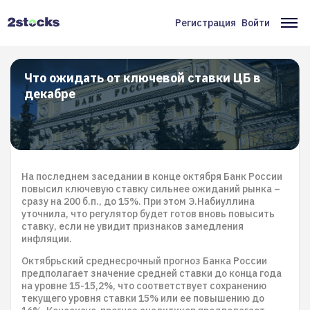
Перейти
к
Регистрация
Войти
Меню
Ос
основному
содержанию
учётной
на
записи
Что ожидать от ключевой ставки ЦБ в
декабре
пользователя
На последнем заседании в конце октября Банк России
повысил ключевую ставку сильнее ожиданий рынка –
сразу на 200 б.п., до 15%. При этом Э.Набиуллина
уточнила, что регулятор будет готов вновь повысить
ставку, если не увидит признаков замедления
инфляции.
Октябрьский среднесрочный прогноз Банка России
предполагает значение средней ставки до конца года
на уровне 15-15,2%, что соответствует сохранению
текущего уровня ставки 15% или ее повышению до