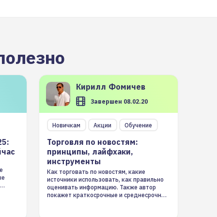
полезно
Кирилл
Фомичев
Завершен 08.02.20
Новичкам
Акции
Обучение
25:
Торговля по новостям:
йчас
принципы, лайфхаки,
инструменты
е
Как торговать по новостям, какие
ые
источники использовать, как правильно
оценивать информацию. Также автор
покажет краткосрочные и среднесрочные
торговые стратегии на новостном потоке