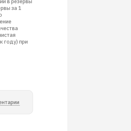
ий в резервы
ервы за 1
о
шение
ачества
чистая
к году) при
ентарии