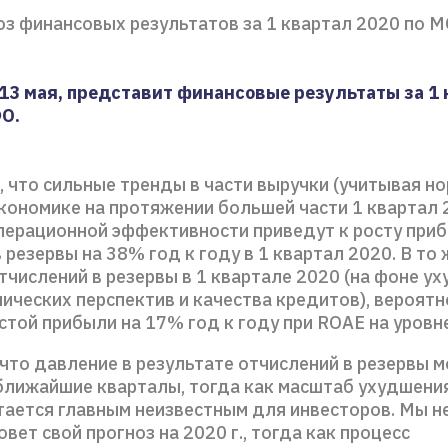
оз финансовых результатов за 1 квартал 2020 по 
,13 мая, представит финансовые результаты за 1
О.
 что сильные тренды в части выручки (учитывая н
кономике на протяжении большей части 1 квартал 
перационной эффективности приведут к росту при
 резервы на 38% год к году в 1 квартал 2020. В то
тчислений в резервы в 1 квартале 2020 (на фоне у
ческих перспектив и качества кредитов), вероятн
стой прибыли на 17% год к году при ROAE на уровн
 что давление в результате отчислений в резервы 
 ближайшие кварталы, тогда как масштаб ухудшени
тается главным неизвестным для инвесторов. Мы н
овет свой прогноз на 2020 г., тогда как процесс