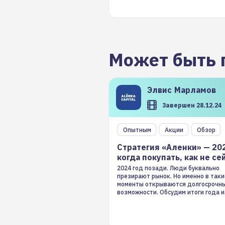
Может быть 
Элвис
Марламов
Завершен 28.12.24
Опытным
Акции
Обзор
Стратегия «Аленки» — 20
когда покупать, как не се
2024 год позади. Люди буквально
презирают рынок. Но именно в таки
моменты открываются долгосрочн
возможности. Обсудим итоги года и
стратегию на 2025-й