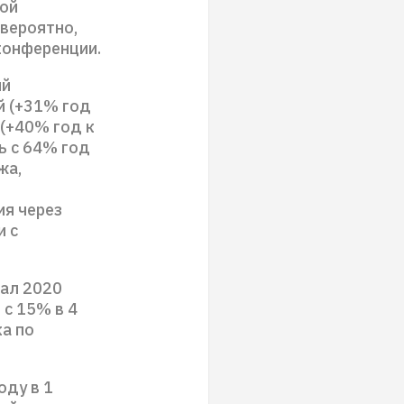
той
 вероятно,
конференции.
ый
й (+31% год
(+40% год к
ь с 64% год
жа,
ия через
и с
тал 2020
 с 15% в 4
ка по
оду в 1