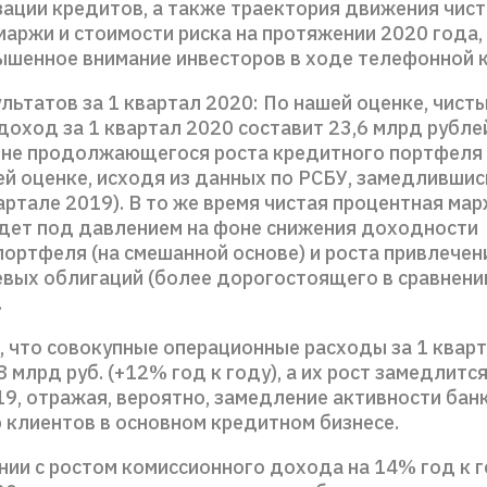
зации кредитов, а также траектория движения чис
аржи и стоимости риска на протяжении 2020 года,
ышенное внимание инвесторов в ходе телефонной 
льтатов за 1 квартал 2020: По нашей оценке, чист
доход за 1 квартал 2020 составит 23,6 млрд рубле
фоне продолжающегося роста кредитного портфеля 
ей оценке, исходя из данных по РСБУ, замедлившис
вартале 2019). В то же время чистая процентная мар
удет под давлением на фоне снижения доходности
ортфеля (на смешанной основе) и роста привлечен
евых облигаций (более дорогостоящего в сравнени
.
 что совокупные операционные расходы за 1 квар
8 млрд руб. (+12% год к году), а их рост замедлится
9, отражая, вероятно, замедление активности бан
 клиентов в основном кредитном бизнесе.
нии с ростом комиссионного дохода на 14% год к г