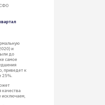
МСФО
 квартал
ормальную
2020) и
были до
 же самое
худшения
о, приведет к
е 25%.
может
я качества
е исключаем,