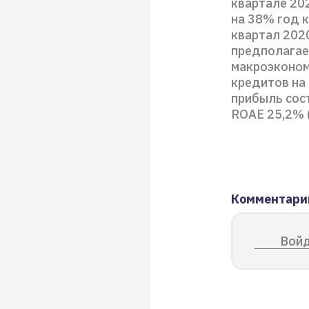
квартале 20
на 38% год к
квартал 2020
предполагае
макроэконом
кредитов на 
прибыль сост
ROAE 25,2% (ч
Комментари
Войд