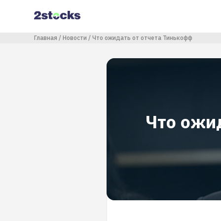
Перейти
к
основному
содержанию
Строка навигации
Главная
Новости
Что ожидать от отчета Тинькофф
Что ожи