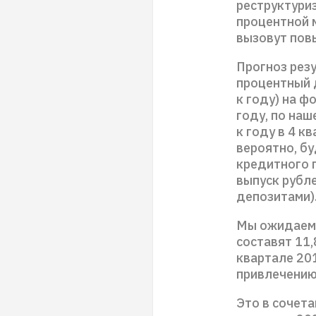
реструктури
процентной м
вызовут пов
Прогноз резу
процентный 
к году) на 
году, по наш
к году в 4 к
вероятно, б
кредитного п
выпуск рубл
депозитами)
Мы ожидаем,
составят 11,
квартале 201
привлечению
Это в сочета