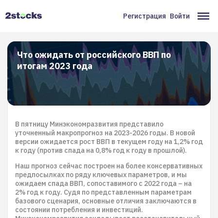
Перейти
к
Регистрация
Войти
Меню
Ос
основному
содержанию
учётной
на
записи
Что ожидать от российского ВВП по
итогам 2023 года
пользователя
В пятницу Минэкономразвития представило
уточненный макропрогноз на 2023-2026 годы. В новой
версии ожидается рост ВВП в текущем году на 1,2% год
к году (против спада на 0,8% год к году в прошлой).
Наш прогноз сейчас построен на более консервативных
предпосылках по ряду ключевых параметров, и мы
ожидаем спада ВВП, сопоставимого с 2022 года – на
2% год к году. Судя по представленным параметрам
базового сценария, основные отличия заключаются в
состоянии потребления и инвестиций.