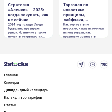
Стратегия
Торговля по
«Аленки» — 2025:
новостям:
когда покупать, как
принципы,
не сейчас
лайфхаки,
инструменты
2024 год позади. Люди
Как торговать по
буквально презирают
новостям, какие источники
рынок. Но именно в такие
использовать, как
моменты открываются
правильно оценивать
долгосрочные
информацию. Также автор
возможности. Обсудим
покажет краткосрочные и
итоги года и стратегию на
среднесрочные
2025-й
торговые стратегии на
новостном потоке
Главная
Спикеры
Дивидендный календарь
Калькулятор тарифов
Статьи