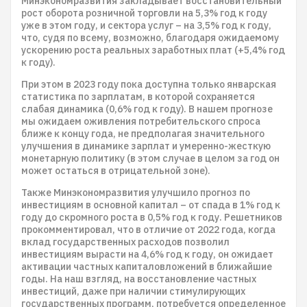
Минэкономразвития закладывает восстановительный
рост оборота розничной торговли на 5,3% год к году
уже в этом году, и сектора услуг – на 3,5% год к году,
что, судя по всему, возможно, благодаря ожидаемому
ускорению роста реальных заработных плат (+5,4% год
к году).
При этом в 2023 году пока доступна только январская
статистика по зарплатам, в которой сохраняется
слабая динамика (0,6% год к году). В нашем прогнозе
мы ожидаем оживления потребительского спроса
ближе к концу года, не предполагая значительного
улучшения в динамике зарплат и умеренно-жесткую
монетарную политику (в этом случае в целом за год он
может остаться в отрицательной зоне).
Также Минэкономразвития улучшило прогноз по
инвестициям в основной капитал – от спада в 1% год к
году до скромного роста в 0,5% год к году. Решетников
прокомментировал, что в отличие от 2022 года, когда
вклад государственных расходов позволил
инвестициям вырасти на 4,6% год к году, он ожидает
активации частных капиталовложений в ближайшие
годы. На наш взгляд, на восстановление частных
инвестиций, даже при наличии стимулирующих
государственных программ, потребуется определенное