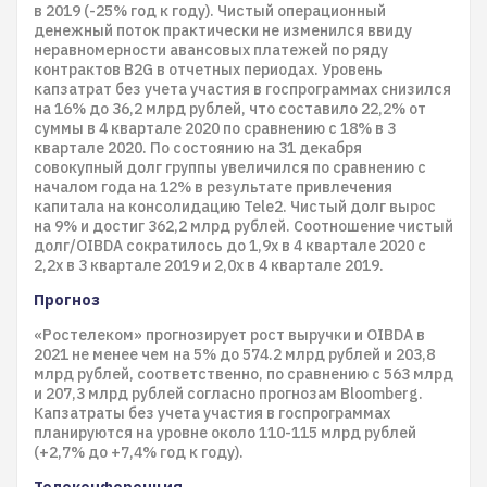
в 2019 (-25% год к году). Чистый операционный
денежный поток практически не изменился ввиду
неравномерности авансовых платежей по ряду
контрактов B2G в отчетных периодах. Уровень
капзатрат без учета участия в госпрограммах снизился
на 16% до 36,2 млрд рублей, что составило 22,2% от
суммы в 4 квартале 2020 по сравнению с 18% в 3
квартале 2020. По состоянию на 31 декабря
совокупный долг группы увеличился по сравнению с
началом года на 12% в результате привлечения
капитала на консолидацию Tele2. Чистый долг вырос
на 9% и достиг 362,2 млрд рублей. Соотношение чистый
долг/OIBDA сократилось до 1,9x в 4 квартале 2020 с
2,2x в 3 квартале 2019 и 2,0x в 4 квартале 2019.
Прогноз
«Ростелеком» прогнозирует рост выручки и OIBDA в
2021 не менее чем на 5% до 574.2 млрд рублей и 203,8
млрд рублей, соответственно, по сравнению с 563 млрд
и 207,3 млрд рублей согласно прогнозам Bloomberg.
Капзатраты без учета участия в госпрограммах
планируются на уровне около 110-115 млрд рублей
(+2,7% до +7,4% год к году).