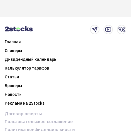
долгосрочные
информацию. Также автор
возможности. Обсудим
покажет краткосрочные и
итоги года и стратегию на
среднесрочные
2025-й
торговые стратегии на
новостном потоке
Главная
Спикеры
Дивидендный календарь
Калькулятор тарифов
Статьи
Брокеры
Новости
Реклама на 2Stocks
Договор оферты
Пользовательское соглашение
Политика конфиденциальности