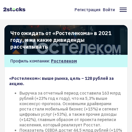
Перейти
к
Регистрация
Войти
Меню
Ос
основному
содержанию
учётной
на
записи
Что ожидать от «Ростелекома» в 2021
году, и на какие дивиденды
пользователя
рассчитывать
Профиль компании:
Ростелеком
«Ростелеком»: выше рынка, цель – 128 рублей за
акцию.
Выручка за отчетный период составила 163 млрд
рублей (+23% год к году), что на 5,3% выше
консенсус-прогноза. Основными драйверами
роста стали мобильный бизнес (+15%) и сегмент
цифровых услуг (+53%), а также прочие доходы
(+142%), главным образом от проекта переписи
населения, который реализует Росстат.
Показатель OIBDA достиг 44,5 млрд рублей (+10%