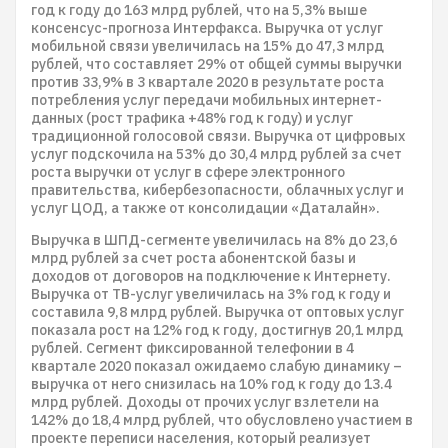
год к году до 163 млрд рублей, что на 5,3% выше
консенсус-прогноза Интерфакса. Выручка от услуг
мобильной связи увеличилась на 15% до 47,3 млрд
рублей, что составляет 29% от общей суммы выручки
против 33,9% в 3 квартале 2020 в результате роста
потребления услуг передачи мобильных интернет-
данных (рост трафика +48% год к году) и услуг
традиционной голосовой связи. Выручка от цифровых
услуг подскочила на 53% до 30,4 млрд рублей за счет
роста выручки от услуг в сфере электронного
правительства, кибербезопасности, облачных услуг и
услуг ЦОД, а также от консолидации «Даталайн».
Выручка в ШПД-сегменте увеличилась на 8% до 23,6
млрд рублей за счет роста абонентской базы и
доходов от договоров на подключение к Интернету.
Выручка от ТВ-услуг увеличилась на 3% год к году и
составила 9,8 млрд рублей. Выручка от оптовых услуг
показала рост на 12% год к году, достигнув 20,1 млрд
рублей. Сегмент фиксированной телефонии в 4
квартале 2020 показал ожидаемо слабую динамику –
выручка от него снизилась на 10% год к году до 13.4
млрд рублей. Доходы от прочих услуг взлетели на
142% до 18,4 млрд рублей, что обусловлено участием в
проекте переписи населения, который реализует