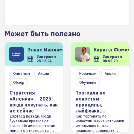
Может быть полезно
Элвис
Марламов
Кирилл
Фомиче
Завершен
Завершен
28.12.24
08.02.20
Опытным
Акции
Новичкам
Акции
Обзор
Обучение
Стратегия
Торговля по
«Аленки» — 2025:
новостям:
когда покупать, как
принципы,
не сейчас
лайфхаки,
инструменты
2024 год позади. Люди
Как торговать по
буквально презирают
новостям, какие источники
рынок. Но именно в такие
использовать, как
моменты открываются
правильно оценивать