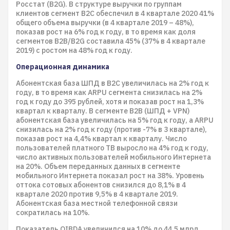
Росстат (B2G). В структуре выручки по группам
клиентов сегмент B2C обеспечил в 4 квартале 2020 41%
общего объема выручки (в 4 квартале 2019 – 48%),
показав рост на 6% год к году, в то время как доля
сегментов B2B/B2G составила 45% (37% в 4 квартале
2019) с ростом на 48% год к году.
Операционная динамика
Абонентская база ШПД в B2C увеличилась на 2% год к
году, в то время как ARPU сегмента снизилась на 2%
год к году до 395 рублей, хотя и показав рост на 1,3%
квартал к кварталу. В сегменте B2B (ШПД + VPN)
абонентская база увеличилась на 5% год к году, а ARPU
снизилась на 2% год к году (против -7% в 3 квартале),
показав рост на 4,4% квартал к кварталу. Число
пользователей платного ТВ выросло на 4% год к году,
число активных пользователей мобильного Интернета
на 20%. Объем переданных данных в сегменте
мобильного Интернета показал рост на 38%. Уровень
оттока сотовых абонентов снизился до 8,1% в 4
квартале 2020 против 9,5% в 4 квартале 2019.
Абонентская база местной телефонной связи
сократилась на 10%.
Показатель OIBDA увеличился на 10% до 44,5 млрд