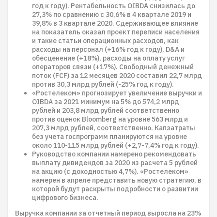
год к году). Рентабельность OIBDA снизилась до
27,3% по сравнению с 30,6% в 4 квартале 2019 и
39,8% в 3 квартале 2020. Сдерживающее влияние
на показатель оказал проект переписи населения
и такие статьи операционных расходов, как
расходы на персонал (+16% год к году), D&A и
обесценение (+18%), расходы на оплату услуг
операторов связи (+17%). Свободный денежный
поток (FCF) за 12 месяцев 2020 составил 22,7 млрд
против 30,3 млрд рублей (-25% год к году).
«Ростелеком» прогнозирует увеличение выручки и
OIBDA за 2021 минимум на 5% до 574,2 млрд
рублей и 203,8 млрд рублей соответственно
против оценок Bloomberg на уровне 563 млрд и
207,3 млрд рублей, соответственно. Капзатраты
без учета госпрограмм планируются на уровне
около 110-115 млрд рублей (+2,7-7,4% год к году).
Руководство компании намерено рекомендовать
выплату дивидендов за 2020 из расчета 5 рублей
на акцию (с доходностью 4,7%). «Ростелеком»
намерен в апреле представить новую стратегию, в
которой будут раскрыты подробности о развитии
цифрового бизнеса.
Выручка компании за отчетный период выросла на 23%