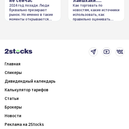
не сейчас
лайфхаки,
инструменты
2024 год позади. Люди
Как торговать по
буквально презирают
новостям, какие источники
рынок. Но именно в такие
использовать, как
моменты открываются
правильно оценивать
долгосрочные
информацию. Также автор
возможности. Обсудим
покажет краткосрочные и
итоги года и стратегию на
среднесрочные
2025-й
торговые стратегии на
новостном потоке
Главная
Спикеры
Дивидендный календарь
Калькулятор тарифов
Статьи
Брокеры
Новости
Реклама на 2Stocks