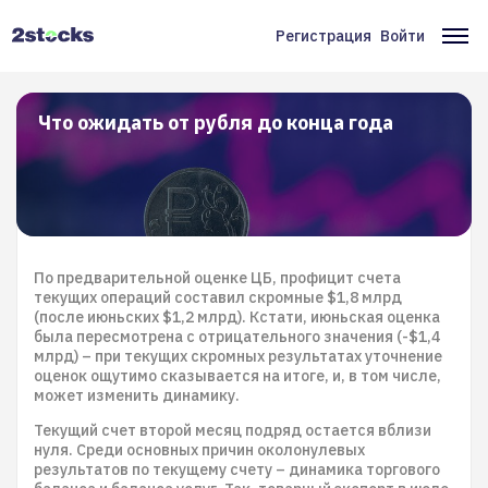
Перейти
к
Регистрация
Войти
Меню
Ос
основному
содержанию
учётной
на
записи
Что ожидать от рубля до конца года
пользователя
По предварительной оценке ЦБ, профицит счета
текущих операций составил скромные $1,8 млрд
(после июньских $1,2 млрд). Кстати, июньская оценка
была пересмотрена с отрицательного значения (-$1,4
млрд) – при текущих скромных результатах уточнение
оценок ощутимо сказывается на итоге, и, в том числе,
может изменить динамику.
Текущий счет второй месяц подряд остается вблизи
нуля. Среди основных причин околонулевых
результатов по текущему счету – динамика торгового