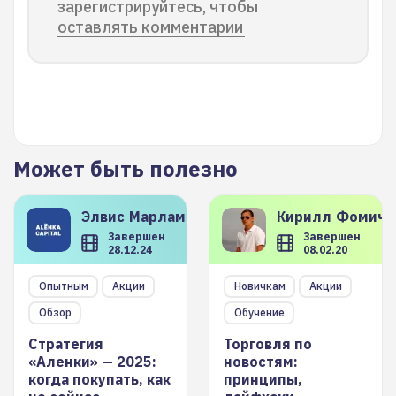
зарегистрируйтесь, чтобы
оставлять комментарии
Может быть полезно
Элвис
Марламов
Кирилл
Фомиче
Завершен
Завершен
28.12.24
08.02.20
Опытным
Акции
Новичкам
Акции
Обзор
Обучение
Стратегия
Торговля по
«Аленки» — 2025:
новостям:
когда покупать, как
принципы,