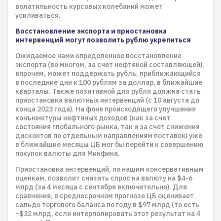
волатильность курсовых колебаний может
усиливаться.
Восстановление экспорта и приостановка
интервенций могут позволить рублю укрепиться
Ожидаемое нами определенное восстановление
экспорта (во многом, за счет нефтяной составляющей),
впрочем, может поддержать рубль, приближающийся
в последние дни к 100 рублям за доллар, в ближайшие
кварталы. Также позитивной для рубля должна стать
приостановка валютных интервенций (с 10 августа до
конца 2023 года). На фоне происходящего улучшения
конъюнктуры нефтяных доходов (как за счет
состояния глобального рынка, так и за счет снижения
дисконтов по отдельным направлениям поставок) уже
в ближайшие месяцы ЦБ мог бы перейти к совершению
покупок валюты для Минфина.
Приостановка интервенций, по нашим консервативным
оценкам, позволит снизить спрос на валюту на $4-6
млрд (за 4 месяца с сентября включительно). Для
сравнения, в среднесрочном прогнозе ЦБ оценивает
сальдо торгового баланса по году в $97 млрд (то есть
~$32 млрд, если интерполировать этот результат на 4