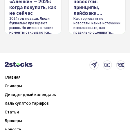
«Аленки» — 2025:
новостям:
когда покупать, как
принципы,
не сейчас
лайфхаки,
инструменты
2024 год позади. Люди
Как торговать по
буквально презирают
новостям, какие источники
рынок. Но именно в такие
использовать, как
моменты открываются
правильно оценивать
долгосрочные
информацию. Также автор
возможности. Обсудим
покажет краткосрочные и
итоги года и стратегию на
среднесрочные
2025-й
торговые стратегии на
новостном потоке
Главная
Спикеры
Дивидендный календарь
Калькулятор тарифов
Статьи
Брокеры
Новости