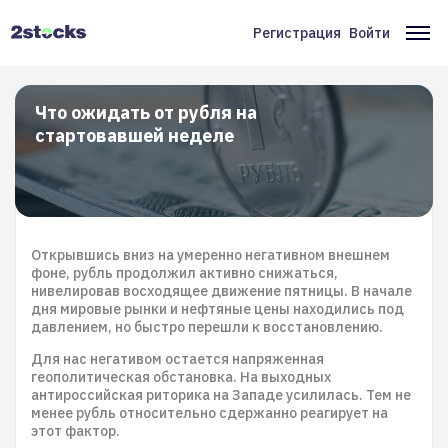
Перейти
к
Регистрация
Войти
Меню
Ос
основному
содержанию
учётной
на
записи
Что ожидать от рубля на
стартовавшей неделе
пользователя
Открывшись вниз на умеренно негативном внешнем
фоне, рубль продолжил активно снижаться,
нивелировав восходящее движение пятницы. В начале
дня мировые рынки и нефтяные цены находились под
давлением, но быстро перешли к восстановлению.
Для нас негативом остается напряженная
геополитическая обстановка. На выходных
антироссийская риторика на Западе усилилась. Тем не
менее рубль относительно сдержанно реагирует на
этот фактор.