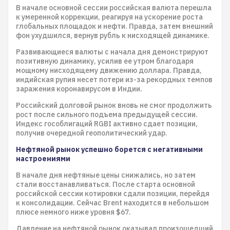
В начале основной сессии российская валюта перешла
к умеренной коррекции, реагируя на ускорение роста
глобальных площадок и нефти. Правда, затем внешний
фон ухудшился, вернув рубль к нисходящей динамике.
Развивающиеся валюты с начала дня демонстрируют
позитивную динамику, усилив ее утром благодаря
мощному нисходящему движению доллара. Правда,
индийская рупия несет потери из-за рекордных темпов
заражения коронавирусом в Индии.
Российский долговой рынок вновь не смог продолжить
рост после сильного подъема предыдущей сессии.
Индекс гособлигаций RGBI активно сдает позиции,
получив очередной геополитический удар.
Нефтяной рынок успешно борется с негативными
настроениями
В начале дня нефтяные цены снижались, но затем
стали восстанавливаться. После старта основной
российской сессии котировки сдали позиции, перейдя
к консолидации. Сейчас Brent находится в небольшом
плюсе немного ниже уровня $67.
Давление на нефтяной рынок оказывал произошедший