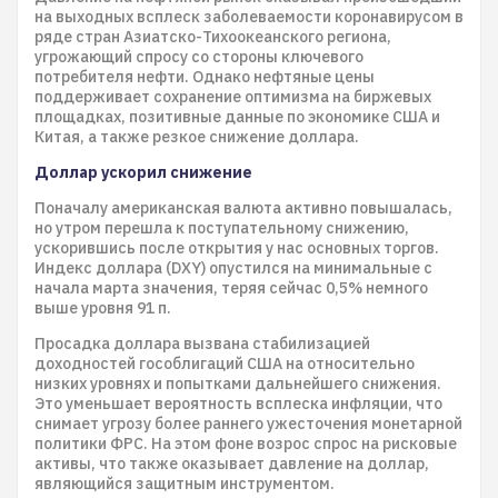
на выходных всплеск заболеваемости коронавирусом в
ряде стран Азиатско-Тихоокеанского региона,
угрожающий спросу со стороны ключевого
потребителя нефти. Однако нефтяные цены
поддерживает сохранение оптимизма на биржевых
площадках, позитивные данные по экономике США и
Китая, а также резкое снижение доллара.
Доллар ускорил снижение
Поначалу американская валюта активно повышалась,
но утром перешла к поступательному снижению,
ускорившись после открытия у нас основных торгов.
Индекс доллара (DXY) опустился на минимальные с
начала марта значения, теряя сейчас 0,5% немного
выше уровня 91 п.
Просадка доллара вызвана стабилизацией
доходностей гособлигаций США на относительно
низких уровнях и попытками дальнейшего снижения.
Это уменьшает вероятность всплеска инфляции, что
снимает угрозу более раннего ужесточения монетарной
политики ФРС. На этом фоне возрос спрос на рисковые
активы, что также оказывает давление на доллар,
являющийся защитным инструментом.