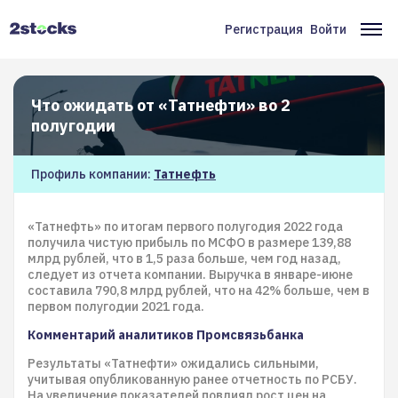
Перейти
к
Регистрация
Войти
Меню
Ос
основному
содержанию
учётной
на
записи
Что ожидать от «Татнефти» во 2
пользователя
полугодии
Профиль компании:
Татнефть
«Татнефть» по итогам первого полугодия 2022 года
получила чистую прибыль по МСФО в размере 139,88
млрд рублей, что в 1,5 раза больше, чем год назад,
следует из отчета компании. Выручка в январе-июне
составила 790,8 млрд рублей, что на 42% больше, чем в
первом полугодии 2021 года.
Комментарий аналитиков Промсвязьбанка
Результаты «Татнефти» ожидались сильными,
учитывая опубликованную ранее отчетность по РСБУ.
На увеличение показателей повлиял рост цен на