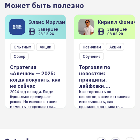
Может быть полезно
Элвис
Марламов
Кирилл
Фомиче
Завершен
Завершен
28.12.24
08.02.20
Опытным
Акции
Новичкам
Акции
Обзор
Обучение
Стратегия
Торговля по
«Аленки» — 2025:
новостям:
когда покупать, как
принципы,
не сейчас
лайфхаки,
инструменты
2024 год позади. Люди
Как торговать по
буквально презирают
новостям, какие источники
рынок. Но именно в такие
использовать, как
моменты открываются
правильно оценивать
долгосрочные
информацию. Также автор
возможности. Обсудим
покажет краткосрочные и
итоги года и стратегию на
среднесрочные
2025-й
торговые стратегии на
новостном потоке