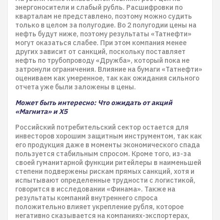
энергоносители и слабый рубль. Расшифровки по
кварталам не представлено, поэтому можно судить
только в целом за полугодие. Во 2 полугодии цены на
нефть будут ниже, поэтому результаты «Татнефти»
могут оказаться слабее. При этом компания менее
других зависит от санкций, поскольку поставляет
нефть по трубопроводу «Дружба», который пока не
затронули ограничения. Влияние на бумаги «Татнефти»
оцениваем как умеренное, так как ожидания сильного
отчета уже были заложены в цены.
Может быть интересно: Что ожидать от акций
«Магнита» и X5
Российский потребительский сектор остается для
инвесторов хорошим защитным инструментом, так как
его продукция даже в моменты экономического спада
пользуется стабильным спросом. Кроме того, из-за
своей гуманитарной функции ритейлеры в наименьшей
степени подвержены рискам прямых санкций, хотя и
испытывают определенные трудности с логистикой,
говорится в исследовании «Финама». Также на
результаты компаний внутреннего спроса
положительно влияет укрепление рубля, которое
негативно сказывается на компаниях-экспортерах,