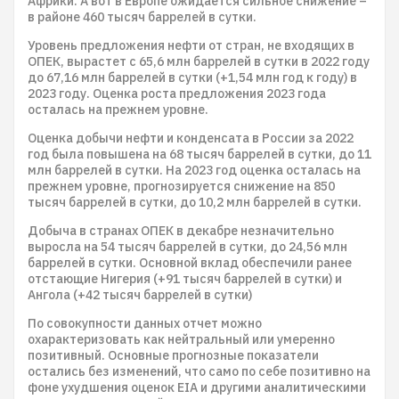
Африки. А вот в Европе ожидается сильное снижение –
в районе 460 тысяч баррелей в сутки.
Уровень предложения нефти от стран, не входящих в
ОПЕК, вырастет с 65,6 млн баррелей в сутки в 2022 году
до 67,16 млн баррелей в сутки (+1,54 млн год к году) в
2023 году. Оценка роста предложения 2023 года
осталась на прежнем уровне.
Оценка добычи нефти и конденсата в России за 2022
год была повышена на 68 тысяч баррелей в сутки, до 11
млн баррелей в сутки. На 2023 год оценка осталась на
прежнем уровне, прогнозируется снижение на 850
тысяч баррелей в сутки, до 10,2 млн баррелей в сутки.
Добыча в странах ОПЕК в декабре незначительно
выросла на 54 тысяч баррелей в сутки, до 24,56 млн
баррелей в сутки. Основной вклад обеспечили ранее
отстающие Нигерия (+91 тысяч баррелей в сутки) и
Ангола (+42 тысяч баррелей в сутки)
По совокупности данных отчет можно
охарактеризовать как нейтральный или умеренно
позитивный. Основные прогнозные показатели
остались без изменений, что само по себе позитивно на
фоне ухудшения оценок EIA и другими аналитическими