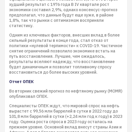
худший результат с 1976 года В IV квартале рост
экономики составил 2,9%, однако консенсус-прогноз
предполагал, что данные будут еще хуже, в районе
1,8%, так что рынки с оптимизмом восприняли
статистику.
Одним из ключевых факторов, внесших вклад в более
сильный результаты в конце года, стал отказ от
политики «нулевой терпимости» к COVID-19. Частичное
снятие ограничений позволило экономике встать на
путь восстановления. Лучшие, чем ожидалось,
результаты вселяют надежду, что восстановление
будет динамичным и позволит топливному спросу
восстановиться до более высоких уровней.
Отчет ОПЕК
Во вторник свежий прогноз по нефтяному рынку (MOMR)
опубликовал ОПЕК.
Специалисты ОПЕК ждут, что мировой спрос на нефть
вырастет с 99,56 млн баррелей в сутки в 2022 году до
101,8 млн баррелей в сутки (+2,24 млн год к году) в 2023
году. Оценка роста спроса в 2023 году осталась на
прежнем уровне. Основной вклад внесут страны Азии и