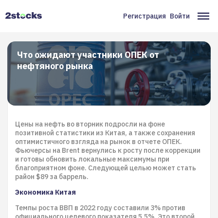
Перейти
к
Регистрация
Войти
Меню
Ос
основному
содержанию
учётной
на
записи
Что ожидают участники ОПЕК от
нефтяного рынка
пользователя
Цены на нефть во вторник подросли на фоне
позитивной статистики из Китая, а также сохранения
оптимистичного взгляда на рынок в отчете ОПЕК.
Фьючерсы на Brent вернулись к росту после коррекции
и готовы обновить локальные максимумы при
благоприятном фоне. Следующей целью может стать
район $89 за баррель.
Экономика Китая
Темпы роста ВВП в 2022 году составили 3% против
официального целевого показателя 5,5%. Это второй