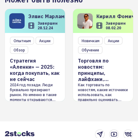
Элвис
Марламов
Кирилл
Фомиче
Завершен
Завершен
28.12.24
08.02.20
Опытным
Акции
Новичкам
Акции
Обзор
Обучение
Стратегия
Торговля по
«Аленки» — 2025:
новостям:
когда покупать, как
принципы,
не сейчас
лайфхаки,
инструменты
2024 год позади. Люди
Как торговать по
буквально презирают
новостям, какие источники
рынок. Но именно в такие
использовать, как
моменты открываются
правильно оценивать
долгосрочные
информацию. Также автор
возможности. Обсудим
покажет краткосрочные и
итоги года и стратегию на
среднесрочные
2025-й
торговые стратегии на
новостном потоке