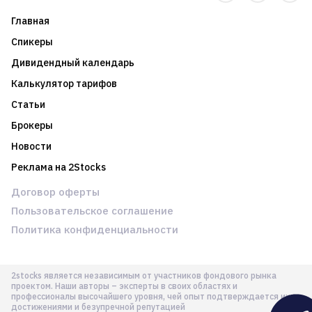
Главная
Спикеры
Дивидендный календарь
Калькулятор тарифов
Статьи
Брокеры
Новости
Реклама на 2Stocks
Договор оферты
Пользовательское соглашение
Политика конфиденциальности
2stocks является независимым от участников фондового рынка
проектом. Наши авторы – эксперты в своих областях и
профессионалы высочайшего уровня, чей опыт подтверждается их
достижениями и безупречной репутацией