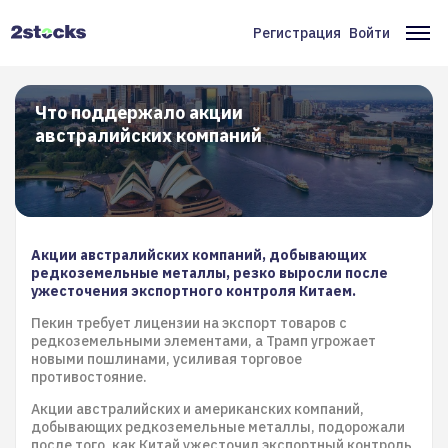
Перейти
к
Регистрация
Войти
Меню
Ос
основному
содержанию
учётной
на
записи
Что поддержало акции
австралийских компаний
пользователя
Акции австралийских компаний, добывающих
редкоземельные металлы, резко выросли после
ужесточения экспортного контроля Китаем.
Пекин требует лицензии на экспорт товаров с
редкоземельными элементами, а Трамп угрожает
новыми пошлинами, усиливая торговое
противостояние.
Акции австралийских и американских компаний,
добывающих редкоземельные металлы, подорожали
после того, как Китай ужесточил экспортный контроль