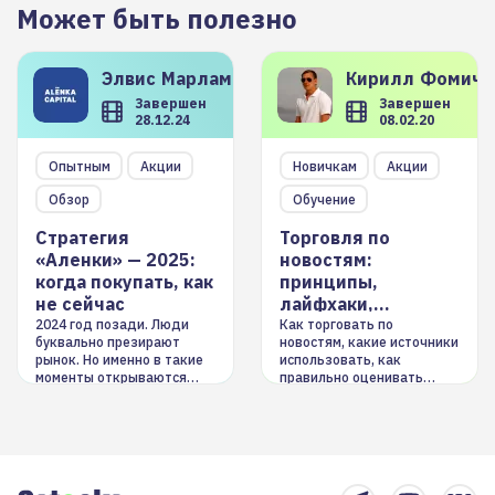
Может быть полезно
Элвис
Марламов
Кирилл
Фомиче
Завершен
Завершен
28.12.24
08.02.20
Опытным
Акции
Новичкам
Акции
Обзор
Обучение
Стратегия
Торговля по
«Аленки» — 2025:
новостям:
когда покупать, как
принципы,
не сейчас
лайфхаки,
инструменты
2024 год позади. Люди
Как торговать по
буквально презирают
новостям, какие источники
рынок. Но именно в такие
использовать, как
моменты открываются
правильно оценивать
долгосрочные
информацию. Также автор
возможности. Обсудим
покажет краткосрочные и
итоги года и стратегию на
среднесрочные
2025-й
торговые стратегии на
новостном потоке