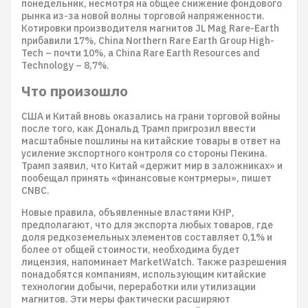
понедельник, несмотря на общее снижение фондового
рынка из-за новой волны торговой напряженности.
Котировки производителя магнитов JL Mag Rare-Earth
прибавили 17%, China Northern Rare Earth Group High-
Tech – почти 10%, а China Rare Earth Resources and
Technology – 8,7%.
Что произошло
США и Китай вновь оказались на грани торговой войны
после того, как Дональд Трамп пригрозил ввести
масштабные пошлины на китайские товары в ответ на
усиление экспортного контроля со стороны Пекина.
Трамп заявил, что Китай «держит мир в заложниках» и
пообещал принять «финансовые контрмеры», пишет
CNBC.
Новые правила, объявленные властями КНР,
предполагают, что для экспорта любых товаров, где
доля редкоземельных элементов составляет 0,1% и
более от общей стоимости, необходима будет
лицензия, напоминает MarketWatch. Также разрешения
понадобятся компаниям, использующим китайские
технологии добычи, переработки или утилизации
магнитов. Эти меры фактически расширяют