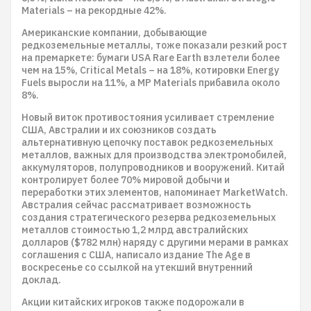
Materials – на рекордные 42%.
Американские компании, добывающие
редкоземельные металлы, тоже показали резкий рост
на премаркете: бумаги USA Rare Earth взлетели более
чем на 15%, Critical Metals – на 18%, котировки Energy
Fuels выросли на 11%, а MP Materials прибавила около
8%.
Новый виток противостояния усиливает стремление
США, Австралии и их союзников создать
альтернативную цепочку поставок редкоземельных
металлов, важных для производства электромобилей,
аккумуляторов, полупроводников и вооружений. Китай
контролирует более 70% мировой добычи и
переработки этих элементов, напоминает MarketWatch.
Австралия сейчас рассматривает возможность
создания стратегического резерва редкоземельных
металлов стоимостью 1,2 млрд австралийских
долларов ($782 млн) наряду с другими мерами в рамках
соглашения с США, написало издание The Age в
воскресенье со ссылкой на утекший внутренний
доклад.
Акции китайских игроков также подорожали в