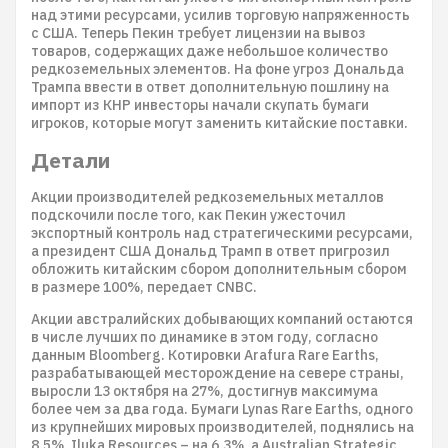
над этими ресурсами, усилив торговую напряженность
с США. Теперь Пекин требует лицензии на вывоз
товаров, содержащих даже небольшое количество
редкоземельных элементов. На фоне угроз Дональда
Трампа ввести в ответ дополнительную пошлину на
импорт из КНР инвесторы начали скупать бумаги
игроков, которые могут заменить китайские поставки.
Детали
Акции производителей редкоземельных металлов
подскочили после того, как Пекин ужесточил
экспортный контроль над стратегическими ресурсами,
а президент США Дональд Трамп в ответ пригрозил
обложить китайским сбором дополнительным сбором
в размере 100%, передает CNBC.
Акции австралийских добывающих компаний остаются
в числе лучших по динамике в этом году, согласно
данным Bloomberg. Котировки Arafura Rare Earths,
разрабатывающей месторождение на севере страны,
выросли 13 октября на 27%, достигнув максимума
более чем за два года. Бумаги Lynas Rare Earths, одного
из крупнейших мировых производителей, поднялись на
8,5%, Iluka Resources – на 6,3%, а Australian Strategic