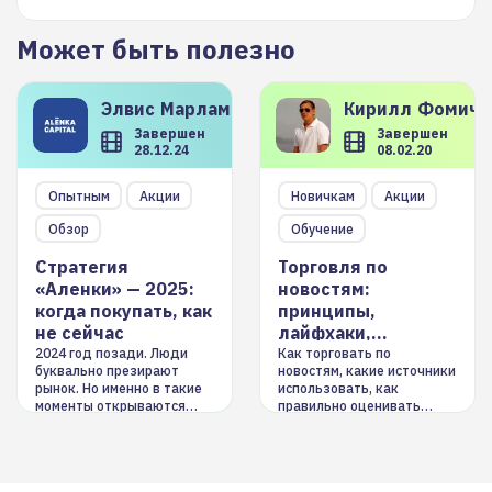
Может быть полезно
Элвис
Марламов
Кирилл
Фомиче
Завершен
Завершен
28.12.24
08.02.20
Опытным
Акции
Новичкам
Акции
Обзор
Обучение
Стратегия
Торговля по
«Аленки» — 2025:
новостям:
когда покупать, как
принципы,
не сейчас
лайфхаки,
инструменты
2024 год позади. Люди
Как торговать по
буквально презирают
новостям, какие источники
рынок. Но именно в такие
использовать, как
моменты открываются
правильно оценивать
долгосрочные
информацию. Также автор
возможности. Обсудим
покажет краткосрочные и
итоги года и стратегию на
среднесрочные
2025-й
торговые стратегии на