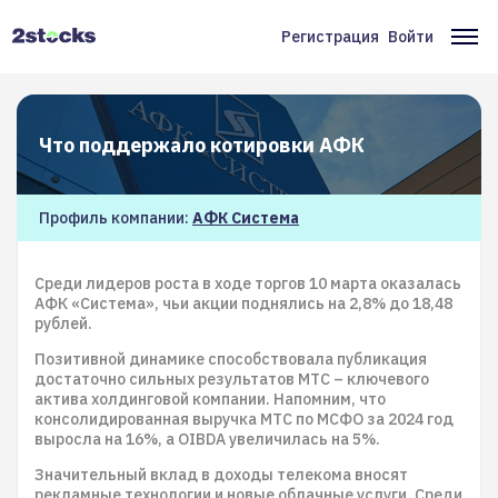
Перейти
к
Регистрация
Войти
Меню
Ос
основному
содержанию
учётной
на
записи
Что поддержало котировки АФК
пользователя
Профиль компании:
АФК Система
Среди лидеров роста в ходе торгов 10 марта оказалась
АФК «Система», чьи акции поднялись на 2,8% до 18,48
рублей.
Позитивной динамике способствовала публикация
достаточно сильных результатов МТС – ключевого
актива холдинговой компании. Напомним, что
консолидированная выручка МТС по МСФО за 2024 год
выросла на 16%, а OIBDA увеличилась на 5%.
Значительный вклад в доходы телекома вносят
рекламные технологии и новые облачные услуги. Среди