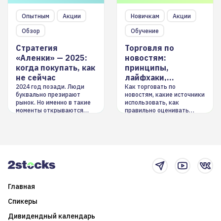
Опытным
Акции
Новичкам
Акции
Обзор
Обучение
Стратегия
Торговля по
«Аленки» — 2025:
новостям:
когда покупать, как
принципы,
не сейчас
лайфхаки,
инструменты
2024 год позади. Люди
Как торговать по
буквально презирают
новостям, какие источники
рынок. Но именно в такие
использовать, как
моменты открываются
правильно оценивать
долгосрочные
информацию. Также автор
возможности. Обсудим
покажет краткосрочные и
итоги года и стратегию на
среднесрочные
2025-й
торговые стратегии на
новостном потоке
Главная
Спикеры
Дивидендный календарь