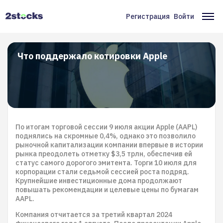
Перейти
к
Регистрация
Войти
Меню
Ос
основному
содержанию
учётной
на
записи
Что поддержало котировки Apple
пользователя
По итогам торговой сессии 9 июля акции Apple (AAPL)
поднялись на скромные 0,4%, однако это позволило
рыночной капитализации компании впервые в истории
рынка преодолеть отметку $3,5 трлн, обеспечив ей
статус самого дорогого эмитента. Торги 10 июля для
корпорации стали седьмой сессией роста подряд.
Крупнейшие инвестиционные дома продолжают
повышать рекомендации и целевые цены по бумагам
AAPL.
Компания отчитается за третий квартал 2024