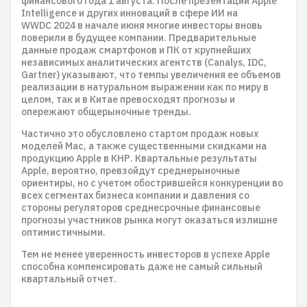
финансового года 1 августа. После презентации Apple
Intelligence и других инноваций в сфере ИИ на
WWDC 2024 в начале июня многие инвесторы вновь
поверили в будущее компании. Предварительные
данные продаж смартфонов и ПК от крупнейших
независимых аналитических агентств (Canalys, IDC,
Gartner) указывают, что темпы увеличения ее объемов
реализации в натуральном выражении как по миру в
целом, так и в Китае превосходят прогнозы и
опережают общерыночные тренды.
Частично это обусловлено стартом продаж новых
моделей Mac, а также существенными скидками на
продукцию Apple в КНР. Квартальные результаты
Apple, вероятно, превзойдут среднерыночные
ориентиры, но с учетом обострившейся конкуренции во
всех сегментах бизнеса компании и давления со
стороны регуляторов среднесрочные финансовые
прогнозы участников рынка могут оказаться излишне
оптимистичными.
Тем не менее уверенность инвесторов в успехе Apple
способна компенсировать даже не самый сильный
квартальный отчет.