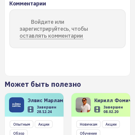
Комментарии
Войдите или
зарегистрируйтесь, чтобы
оставлять комментарии
Может быть полезно
Элвис
Марламов
Кирилл
Фомиче
Завершен
Завершен
28.12.24
08.02.20
Опытным
Акции
Новичкам
Акции
Обзор
Обучение