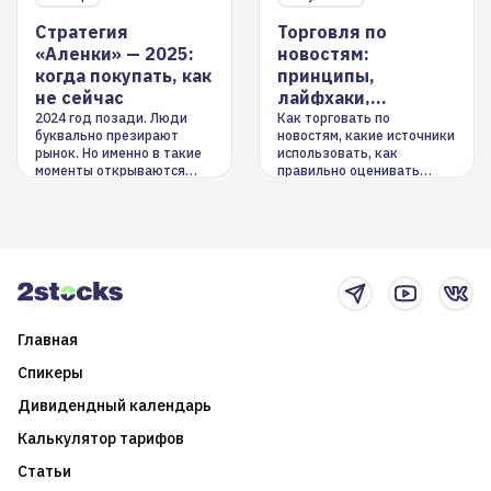
Стратегия
Торговля по
«Аленки» — 2025:
новостям:
когда покупать, как
принципы,
не сейчас
лайфхаки,
инструменты
2024 год позади. Люди
Как торговать по
буквально презирают
новостям, какие источники
рынок. Но именно в такие
использовать, как
моменты открываются
правильно оценивать
долгосрочные
информацию. Также автор
возможности. Обсудим
покажет краткосрочные и
итоги года и стратегию на
среднесрочные
2025-й
торговые стратегии на
новостном потоке
Главная
Спикеры
Дивидендный календарь
Калькулятор тарифов
Статьи