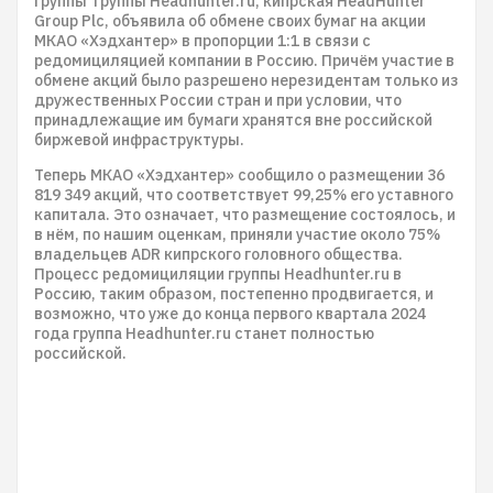
группы группы Headhunter.ru, кипрская HeadHunter
Group Plc, объявила об обмене своих бумаг на акции
МКАО «Хэдхантер» в пропорции 1:1 в связи с
редомициляцией компании в Россию. Причём участие в
обмене акций было разрешено нерезидентам только из
дружественных России стран и при условии, что
принадлежащие им бумаги хранятся вне российской
биржевой инфраструктуры.
Теперь МКАО «Хэдхантер» сообщило о размещении 36
819 349 акций, что соответствует 99,25% его уставного
капитала. Это означает, что размещение состоялось, и
в нём, по нашим оценкам, приняли участие около 75%
владельцев ADR кипрского головного общества.
Процесс редомициляции группы Headhunter.ru в
Россию, таким образом, постепенно продвигается, и
возможно, что уже до конца первого квартала 2024
года группа Headhunter.ru станет полностью
российской.