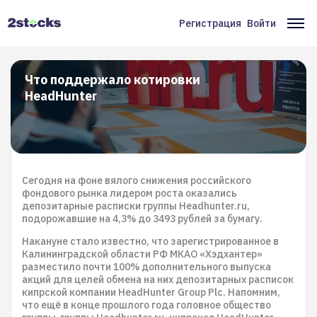
Перейти
к
Регистрация
Войти
Меню
Ос
основному
содержанию
учётной
на
записи
Что поддержало котировки
HeadHunter
пользователя
Сегодня на фоне вялого снижения российского
фондового рынка лидером роста оказались
депозитарные расписки группы Headhunter.ru,
подорожавшие на 4,3% до 3493 рублей за бумагу.
Накануне стало известно, что зарегистрированное в
Калининградской области РФ МКАО «Хэдхантер»
разместило почти 100% дополнительного выпуска
акций для целей обмена на них депозитарных расписок
кипрской компании HeadHunter Group Plc. Напомним,
что ещё в конце прошлого года головное общество