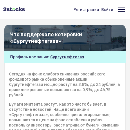
Перейти
к
Регистрация
Войти
Меню
Ос
основному
содержанию
учётной
на
записи
Что поддержало котировки
пользователя
«Сургутнефтегаза»
Профиль компании:
Сургутнефтегаз
Сегодня на фоне слабого снижения российского
фондового рынка обыкновенные акции
Сургутнефтегаза мощно растут на 3,8%, до 24 рублей, а
привилегированные повышаются на 0,9%, до 46,75
рублей.
Бумаги эмитента растут, как это часто бывает, в
отсутствие новостей. Чаще всего акции
«Сургутнефтегаза», особенно привилегированные,
повышаются в цене на фоне ослабления рубля,
поскольку инвесторы рассматривают бумаги компании