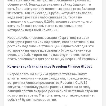
как защитный актив против обесценения рублёвых
сбережений, благодаря знаменитой «кубышке», то
есть большому запасу денежных средств на балансе
эмитента. Так как сегодня рубль «отдыхает» после
недавнего роста и слабо снижается, теряя по
отношению к доллару 0,26%, вполне возможно, что
кому-либо захотелось сыграть на повышение
котировок нефтяной компании.
Нередко обыкновенные акции «Сургутнефтегаза»
реагируют ростом или падением, соответственно, на
рост или падение нефтяных цен. Однако сегодня эти
котировки на мировых товарных биржах изменится
очень слабый, и вряд ли, по нашему мнению, могли
стать основанием для роста акций нефтяной компании.
Комментарий аналитиков Freedom Finance Global
Скорее всего, на акции «Сургутнефтегаза» могут
влиять геополитические ожидания, прежде всего,
встречи на Аляске президентов России и США 15
августа, поскольку рынок рассчитывает на отмену
санкций против лидеров российской нефтяной отрасли
по итогам встречи. Мы полагаем, что такое развитие
событий будет маловероятно.