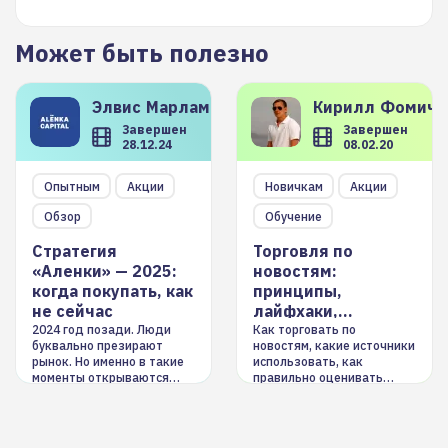
Может быть полезно
Элвис
Марламов
Кирилл
Фомиче
Завершен
Завершен
28.12.24
08.02.20
Опытным
Акции
Новичкам
Акции
Обзор
Обучение
Стратегия
Торговля по
«Аленки» — 2025:
новостям:
когда покупать, как
принципы,
не сейчас
лайфхаки,
инструменты
2024 год позади. Люди
Как торговать по
буквально презирают
новостям, какие источники
рынок. Но именно в такие
использовать, как
моменты открываются
правильно оценивать
долгосрочные
информацию. Также автор
возможности. Обсудим
покажет краткосрочные и
итоги года и стратегию на
среднесрочные
2025-й
торговые стратегии на