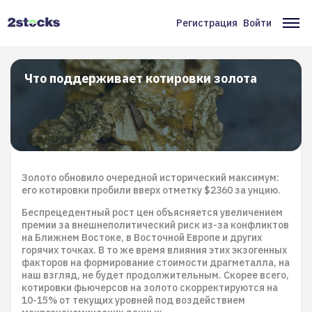
Перейти
к
Регистрация
Войти
Меню
Ос
основному
содержанию
учётной
на
записи
Что поддерживает котировки золота
пользователя
Золото обновило очередной исторический максимум:
его котировки пробили вверх отметку $2360 за унцию.
Беспрецедентный рост цен объясняется увеличением
премии за внешнеполитический риск из-за конфликтов
на Ближнем Востоке, в Восточной Европе и других
горячих точках. В то же время влияния этих экзогенных
факторов на формирование стоимости драгметалла, на
наш взгляд, не будет продолжительным. Скорее всего,
котировки фьючерсов на золото скорректируются на
10-15% от текущих уровней под воздействием