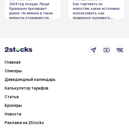
инструменты
2024 год позади. Люди
Как торговать по
буквально презирают
новостям, какие источники
рынок. Но именно в такие
использовать, как
моменты открываются
правильно оценивать
долгосрочные
информацию. Также автор
возможности. Обсудим
покажет краткосрочные и
итоги года и стратегию на
среднесрочные
2025-й
торговые стратегии на
новостном потоке
Главная
Спикеры
Дивидендный календарь
Калькулятор тарифов
Статьи
Брокеры
Новости
Реклама на 2Stocks