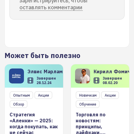
зарегистрируйтесь, чтобы
оставлять комментарии
Может быть полезно
Элвис
Марламов
Кирилл
Фомиче
Завершен
Завершен
28.12.24
08.02.20
Опытным
Акции
Новичкам
Акции
Обзор
Обучение
Стратегия
Торговля по
«Аленки» — 2025:
новостям:
когда покупать, как
принципы,
не сейчас
лайфхаки,