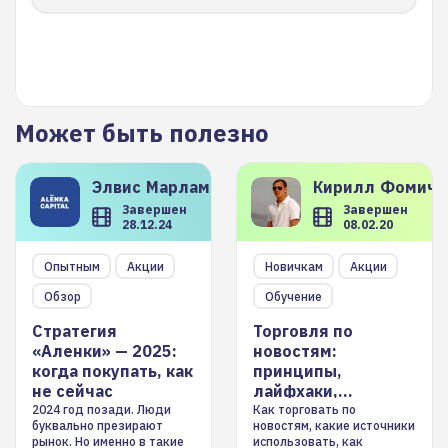
Может быть полезно
Элвис
Марламов
Кирилл
Фомиче
Завершен
Завершен
28.12.24
08.02.20
Опытным
Акции
Новичкам
Акции
Обзор
Обучение
Стратегия
Торговля по
«Аленки» — 2025:
новостям:
когда покупать, как
принципы,
не сейчас
лайфхаки,
инструменты
2024 год позади. Люди
Как торговать по
буквально презирают
новостям, какие источники
рынок. Но именно в такие
использовать, как