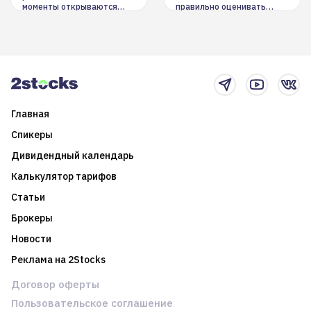
моменты открываются
правильно оценивать
долгосрочные
информацию. Также автор
возможности. Обсудим
покажет краткосрочные и
итоги года и стратегию на
среднесрочные
2025-й
торговые стратегии на
новостном потоке
Главная
Спикеры
Дивидендный календарь
Калькулятор тарифов
Статьи
Брокеры
Новости
Реклама на 2Stocks
Договор оферты
Пользовательское соглашение