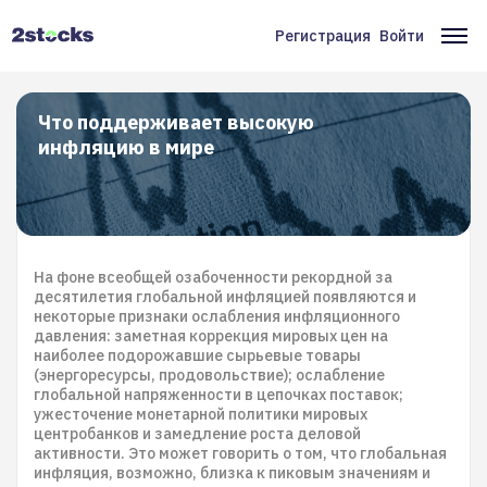
Перейти
к
Регистрация
Войти
Меню
Ос
основному
содержанию
учётной
на
записи
Что поддерживает высокую
инфляцию в мире
пользователя
На фоне всеобщей озабоченности рекордной за
десятилетия глобальной инфляцией появляются и
некоторые признаки ослабления инфляционного
давления: заметная коррекция мировых цен на
наиболее подорожавшие сырьевые товары
(энергоресурсы, продовольствие); ослабление
глобальной напряженности в цепочках поставок;
ужесточение монетарной политики мировых
центробанков и замедление роста деловой
активности. Это может говорить о том, что глобальная
инфляция, возможно, близка к пиковым значениям и