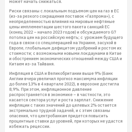
может начать снижаться.
Риски связаны с локальным подъемом цен на газ в ЕС
(из-за резкого сокращения поставок «Газпрома»), с
неопределенностью влияния на мировые нефтяные
цены имплементации шестого пакета санкций ЕС
(конец 2022 – начало 2023 годов) и обсуждаемого G7
потолка цен на российскую нефть; с урожаем будущего
года в связи со спецоперацией на Украине, засухой в
Европе, глобальным дефицитом удобрений и ростом их
стоимости; с возможными новыми локдаунами в Китае
и обострением экономических отношений между США и
Китаем из-за Тайваня.
Инфляция в США и Великобритании выше 9% (Банк
Англии вчера увеличил прогноз максимума инфляции
до более 13% в 4 квартале 2022), в еврозоне достигла
8,9%. При этом, инфляционное давление
распространяется в экономике – в частности, это
касается сектора услуг и роста зарплат. Снижение
инфляции с таких значений до целевых 2% остается
экстремально трудной задачей, и с этим связаны
опасения, что центробанкам придется повысить
процентные ставки до уровней, при которых не удастся
избежать рецессии.