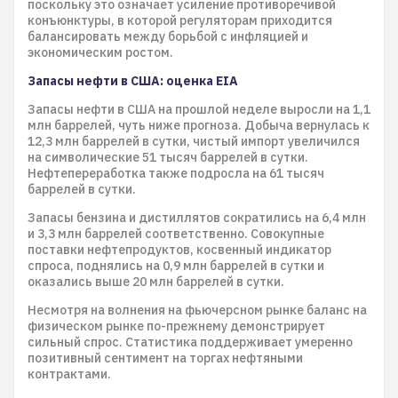
поскольку это означает усиление противоречивой
конъюнктуры, в которой регуляторам приходится
балансировать между борьбой с инфляцией и
экономическим ростом.
Запасы нефти в США: оценка EIA
Запасы нефти в США на прошлой неделе выросли на 1,1
млн баррелей, чуть ниже прогноза. Добыча вернулась к
12,3 млн баррелей в сутки, чистый импорт увеличился
на символические 51 тысяч баррелей в сутки.
Нефтепереработка также подросла на 61 тысяч
баррелей в сутки.
Запасы бензина и дистиллятов сократились на 6,4 млн
и 3,3 млн баррелей соответственно. Совокупные
поставки нефтепродуктов, косвенный индикатор
спроса, поднялись на 0,9 млн баррелей в сутки и
оказались выше 20 млн баррелей в сутки.
Несмотря на волнения на фьючерсном рынке баланс на
физическом рынке по-прежнему демонстрирует
сильный спрос. Статистика поддерживает умеренно
позитивный сентимент на торгах нефтяными
контрактами.