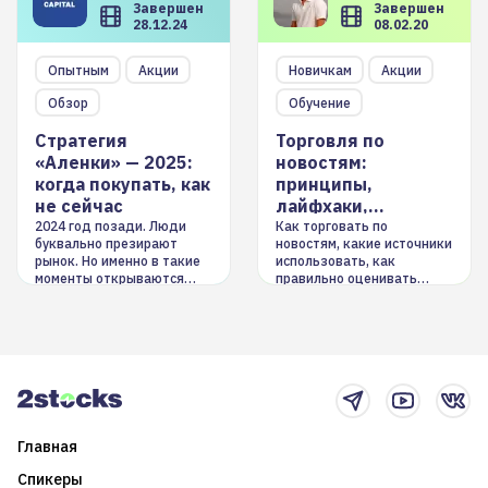
Завершен
Завершен
28.12.24
08.02.20
Опытным
Акции
Новичкам
Акции
Обзор
Обучение
Стратегия
Торговля по
«Аленки» — 2025:
новостям:
когда покупать, как
принципы,
не сейчас
лайфхаки,
инструменты
2024 год позади. Люди
Как торговать по
буквально презирают
новостям, какие источники
рынок. Но именно в такие
использовать, как
моменты открываются
правильно оценивать
долгосрочные
информацию. Также автор
возможности. Обсудим
покажет краткосрочные и
итоги года и стратегию на
среднесрочные
2025-й
торговые стратегии на
новостном потоке
Главная
Спикеры