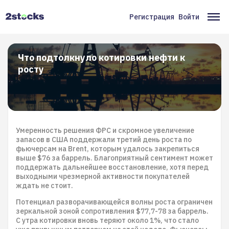
Перейти
к
Регистрация
Войти
Меню
Ос
основному
содержанию
учётной
на
записи
Что подтолкнуло котировки нефти к
росту
пользователя
Умеренность решения ФРС и скромное увеличение
запасов в США поддержали третий день роста по
фьючерсам на Brent, которым удалось закрепиться
выше $76 за баррель. Благоприятный сентимент может
поддержать дальнейшее восстановление, хотя перед
выходными чрезмерной активности покупателей
ждать не стоит.
Потенциал разворачивающейся волны роста ограничен
зеркальной зоной сопротивления $77,7-78 за баррель.
С утра котировки вновь теряют около 1%, что стало