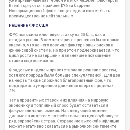
уже привычным паттерном на этой неделе. Фьючерсы
Brent торгуются в районе $76 за баррель.
Информационный фон в конце недели может быть
преимущественно нейтральным.
Решение ФРС США
ФРС повысила ключевую ставку на 25 б.п., как и
ожидал рынок. В комментариях к решению было прямо
указано, что на него повлиял фактор новых рисков в
финансовой системе. Но при этом подчеркивается, что
цикл роста не завершен и дальнейшее повышение
ставки еще возможно.
Фондовые индексы приветствовали решение ростом,
хотя его природа была больше спекулятивной. Для цен
на нефть также сложился благоприятный фон, что
поддержало умеренное движение вверх в пределах
2%.
Тема процентных ставок и их влияния на мировую
экономику и топливный спрос будет оставаться в
фокусе внимания рынков. На следующей неделе
данные по индексам потребительских цен опубликуют
ряд европейских стран. Сохранение высокой инфляции
может негативно сказаться на рыночном сентименте,