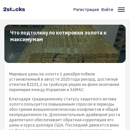
Перейти
к
Регистрация
Войти
Меню
Ос
основному
содержанию
учётной
на
записи
Что подтолкнуло котировки золота к
максимумам
пользователя
Мировые цены на золото 1 декабря побили
установленный в августе 2020 года рекорд, достигнув
отметки $2151,2 за тройскую унцию на фоне окончания
перемирия между Израилем и ХАМАС.
Благодаря традиционному статусу защитного актива
золото пользуется повышенным спросом в периоды
обострения внешнеполитических конфликтов и общей
неопределенности. Дополнительным драйвером роста
драгметалл обеспечивает обратная корреляция его
цены и курса доллара США. Последний движется вниз