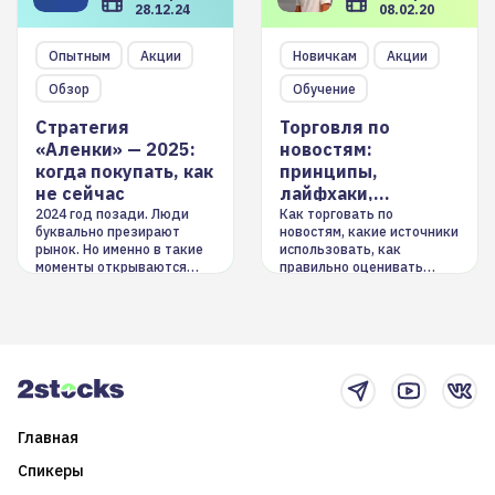
28.12.24
08.02.20
Опытным
Акции
Новичкам
Акции
Обзор
Обучение
Стратегия
Торговля по
«Аленки» — 2025:
новостям:
когда покупать, как
принципы,
не сейчас
лайфхаки,
инструменты
2024 год позади. Люди
Как торговать по
буквально презирают
новостям, какие источники
рынок. Но именно в такие
использовать, как
моменты открываются
правильно оценивать
долгосрочные
информацию. Также автор
возможности. Обсудим
покажет краткосрочные и
итоги года и стратегию на
среднесрочные
2025-й
торговые стратегии на
новостном потоке
Главная
Спикеры