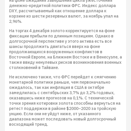
на фоне ожидания завершения цикла ужесточения
денежно-кредитной политики ФРС. Индекс доллара
DXY, рассчитываемый как отношение доллара к
корзине из шести резервных валют, за ноябрь упал на
2,96%.
На торгах 4 декабря золото корректируется на фоне
фиксации прибыли по длинным позициям. Однако в
долгосрочной перспективе у этого актива есть все
шансы продолжить двигаться вверх на фоне
продолжающихся вооруженных конфликтов в
Восточной Европе, на Ближнем Востоке и в Венесуэле, а
также ввиду ненулевых рисков возникновения военных
столкновений в Тайване.
Не исключено также, что ФРС перейдет к смягчению
монетарной политики раньше, чем первоначально
ожидалось, так как инфляция в США в октябре
замедлилась с сентябрьских 3,7% до 3,2% годовых,
оказавшись ниже прогнозов на 0,1%. С технической
точки зрения котировки золота способны вернуться на
ретест поддержки в районе $2000–2020 за тройскую
унцию. Если они не уйдут ниже, от указанного
диапазона может последовать новый долгосрочный
восходящий тренд.