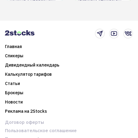
долгосрочные
информацию. Также автор
возможности. Обсудим
покажет краткосрочные и
итоги года и стратегию на
среднесрочные
2025-й
торговые стратегии на
новостном потоке
Главная
Спикеры
Дивидендный календарь
Калькулятор тарифов
Статьи
Брокеры
Новости
Реклама на 2Stocks
Договор оферты
Пользовательское соглашение