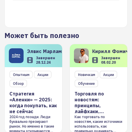
Может быть полезно
Элвис
Марламов
Кирилл
Фомиче
Завершен
Завершен
28.12.24
08.02.20
Опытным
Акции
Новичкам
Акции
Обзор
Обучение
Стратегия
Торговля по
«Аленки» — 2025:
новостям:
когда покупать, как
принципы,
не сейчас
лайфхаки,
инструменты
2024 год позади. Люди
Как торговать по
буквально презирают
новостям, какие источники
рынок. Но именно в такие
использовать, как
моменты открываются
правильно оценивать