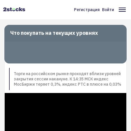
Перейти
к
Регистрация
Войти
Меню
Ос
основному
содержанию
учётной
на
записи
Что покупать на текущих уровнях
пользователя
Торги на российском рынке проходят вблизи уровней
закрытия сессии накануне. К 14:35 МСК индекс
МосБиржи теряет 0,3%, индекс РТС в плюсе на 0,03%