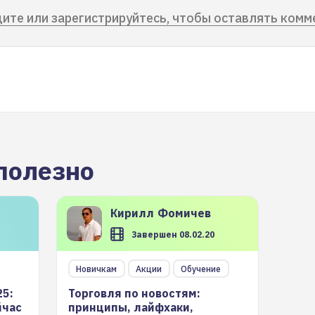
ите или зарегистрируйтесь, чтобы оставлять комм
полезно
Кирилл
Фомичев
Завершен 08.02.20
Новичкам
Акции
Обучение
25:
Торговля по новостям:
йчас
принципы, лайфхаки,