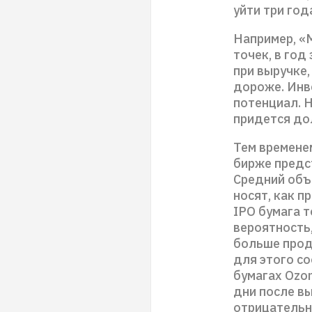
уйти три год
Например, «
точек, в год
при выручке,
дороже. Инв
потенциал. 
придется до
Тем временем
бирже предс
Средний объ
носят, как п
IPO бумага т
вероятность,
больше прод
для этого с
бумагах Ozon
дни после вы
отрицательно