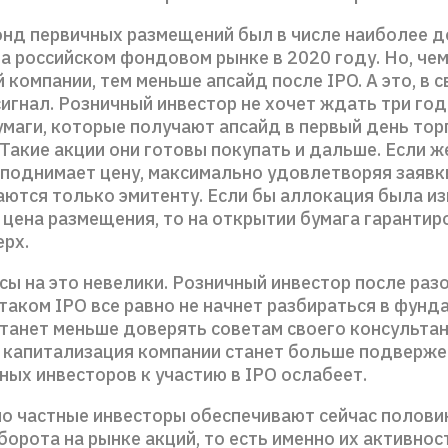
нд первичных размещений был в числе наиболее 
на российском фондовом рынке в 2020 году. Но, че
 компании, тем меньше апсайд после IPO. А это, в 
игнал. Розничный инвестор не хочет ждать три год
маги, которые получают апсайд в первый день торг
 Такие акции они готовы покупать и дальше. Если ж
поднимает цену, максимально удовлетворяя заявки
аются только эмитенту. Если бы аллокация была и
и цена размещения, то на открытии бумага гаранти
ерх.
сы на это невелики. Розничный инвестор после раз
 таком IPO все равно не начнет разбираться в фун
станет меньше доверять советам своего консультан
и капитализация компании станет больше подвержен
ных инвесторов к участию в IPO ослабеет.
но частные инвесторы обеспечивают сейчас полови
орота на рынке акций, то есть именно их активнос