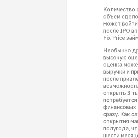
Количество 
объем сдело
может войти 
после IPO вп
Fix Price за
Необычно др
высокую оце
оценка може
выручки и п
после привле
возможность
открыть 3 т
потребуется 
финансовых 
сразу. Как с
открытия ма
полугода, ч
шести месяце