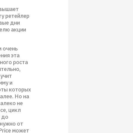
евышает
ту ретейлер
рвые дни
делю акции
и очень
ния эта
ного роста
ительно,
лучит
мму и
оты которых
алее. Но на
далеко не
ce, цикл
 до
 нужно от
Price может