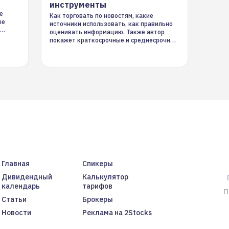
инструменты
е
Как торговать по новостям, какие
ые
источники использовать, как правильно
оценивать информацию. Также автор
покажет краткосрочные и среднесрочные
торговые стратегии на новостном потоке
Главная
Спикеры
Дивидендный
Калькулятор
календарь
тарифов
П
Статьи
Брокеры
Новости
Реклама на 2Stocks