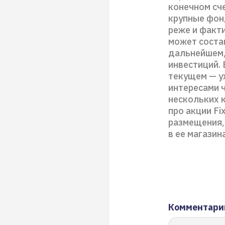
конечном сч
крупные фон
реже и факт
может состав
дальнейшем,
инвестиций. 
текущем — у
интересами 
нескольких к
про акции Fi
размещения,
в ее магазин
Комментари