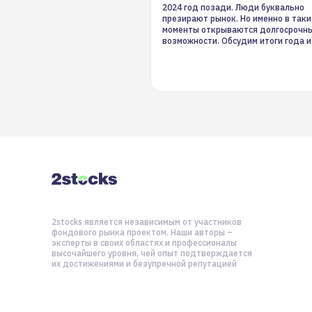
2024 год позади. Люди буквально
презирают рынок. Но именно в таки
моменты открываются долгосрочн
возможности. Обсудим итоги года и
стратегию на 2025-й
2stocks является независимым от участников
фондового рынка проектом. Наши авторы –
эксперты в своих областях и профессионалы
высочайшего уровня, чей опыт подтверждается
их достижениями и безупречной репутацией