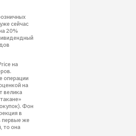
розничных
 уже сейчас
 на 20%
 дивидендный
ндов
rice на
ров.
е операции
 оценкой на
ит велика
стакане»
окупок). Фон
рекция в
в первые же
, то она