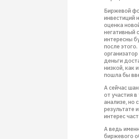
Биржевой фо
инвестиций 
оценка новой
негативный с
интересны бу
после этого.
организатор 
деньги дост
низкой, как 
пошла бы вв
А сейчас шан
от участия в
анализе, но 
результате 
интерес част
А ведь имен
биржевого об