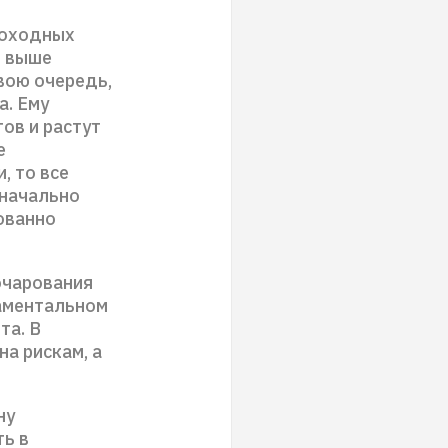
доходных
м выше
свою очередь,
а. Ему
ов и растут
е
, то все
значально
рованно
очарования
даментальном
та. В
а рискам, а
ну
ть в