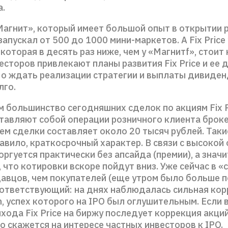
а.
Магнит», который имеет большой опыт в открытии 
 запускал от 500 до 1000 мини-маркетов. А Fix Price
 которая в десять раз ниже, чем у «Магнитf», стоит
есторов привлекают планы развития Fix Price и ее
Но ждать реализации стратегии и выплаты дивиде
лго.
 большинство сегодняшних сделок по акциям Fix P
тавляют собой операции розничного клиента броке
ем сделки составляет около 20 тысяч рублей. Таки
равило, краткосрочный характер. В связи с высокой
оргуется практически без апсайда (премии), а знач
 что котировки вскоре пойдут вниз. Уже сейчас в «
авцов, чем покупателей (еще утром было больше п
оответствующий: на днях наблюдалась сильная кор
, успех которого на IPO был оглушительным. Если 
хода Fix Price на биржу последует коррекция акций
 скажется на интересе частных инвесторов к IPO.