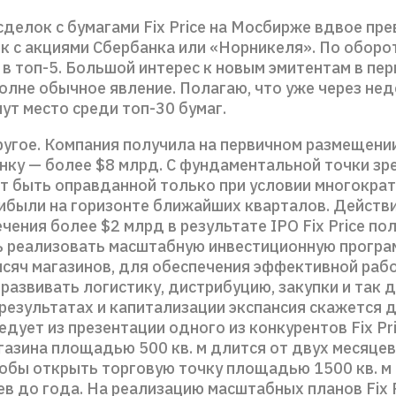
сделок с бумагами Fix Price на Мосбирже вдвое пр
к с акциями Сбербанка или «Норникеля». По оборо
в топ-5. Большой интерес к новым эмитентам в пе
олне обычное явление. Полагаю, что уже через не
ймут место среди топ-30 бумаг.
угое. Компания получила на первичном размещени
нку — более $8 млрд. С фундаментальной точки зре
т быть оправданной только при условии многократ
рибыли на горизонте ближайших кварталов. Действ
чения более $2 млрд в результате IPO Fix Price по
 реализовать масштабную инвестиционную програ
ысяч магазинов, для обеспечения эффективной раб
развивать логистику, дистрибуцию, закупки и так д
результатах и капитализации экспансия скажется 
ледует из презентации одного из конкурентов Fix Pri
газина площадью 500 кв. м длится от двух месяцев
тобы открыть торговую точку площадью 1500 кв. м
в до года. На реализацию масштабных планов Fix 