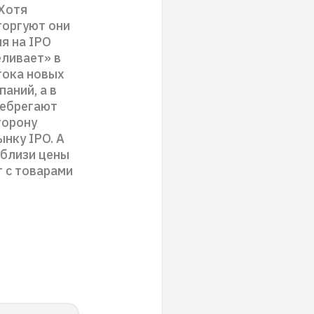
 Хотя
торгуют они
я на IPO
еливает» в
тока новых
аний, а в
небрегают
торону
ынку IPO. А
вблизи цены
 с товарами