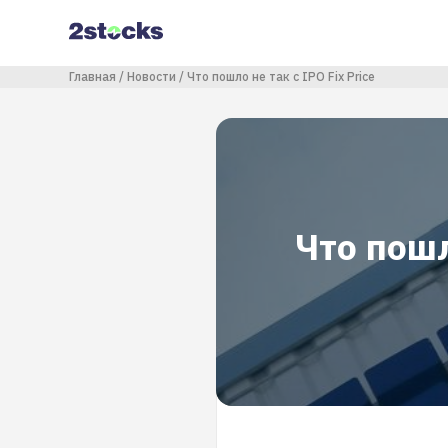
Перейти
к
основному
содержанию
Строка навигации
Главная
Новости
Что пошло не так с IPO Fix Price
Что пошл