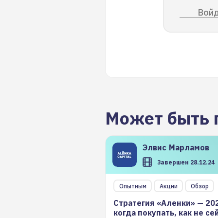
Войд
Может быть 
Элвис
Марламов
Завершен 28.12.24
Опытным
Акции
Обзор
Стратегия «Аленки» — 20
когда покупать, как не се