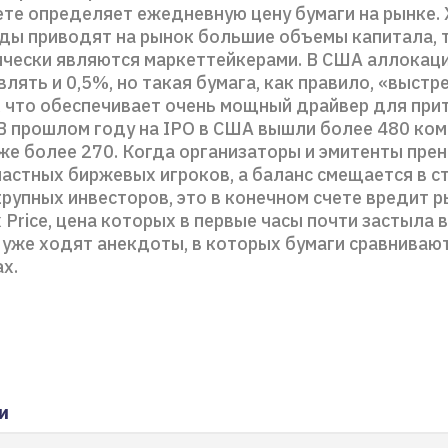
ете определяет ежедневную цену бумаги на рынке.
ды приводят на рынок большие объемы капитала, 
ически являются маркеттейкерами. В США аллокаци
лять и 0,5%, но такая бумага, как правило, «выстр
 что обеспечивает очень мощный драйвер для при
В прошлом году на IPO в США вышли более 480 комп
же более 270. Когда организаторы и эмитенты пре
частных биржевых игроков, а баланс смещается в с
рупных инвесторов, это в конечном счете вредит р
x Price, цена которых в первые часы почти застыла 
 уже ходят анекдоты, в которых бумаги сравнивают
ах.
и