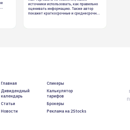
ые
источники использовать, как правильно
оценивать информацию. Также автор
покажет краткосрочные и среднесрочные
торговые стратегии на новостном потоке
Главная
Спикеры
Дивидендный
Калькулятор
календарь
тарифов
П
Статьи
Брокеры
Новости
Реклама на 2Stocks