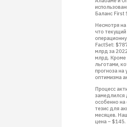
Алабаме и О
использован
Баланс First
Несмотря на 
что текущий
операционну
FactSet: $78
млрд за 2022
млрд. Кроме 
льготами, к
прогноза на 
оптимизма а
Процесс акт
замедлился д
особенно на
тезис для а
месяцев. На
цена – $145.