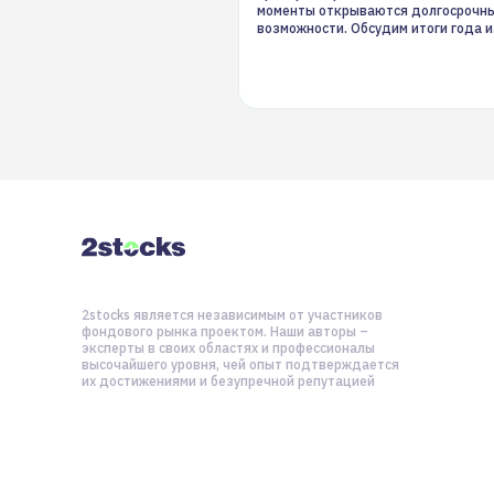
моменты открываются долгосрочн
возможности. Обсудим итоги года и
стратегию на 2025-й
2stocks является независимым от участников
фондового рынка проектом. Наши авторы –
эксперты в своих областях и профессионалы
высочайшего уровня, чей опыт подтверждается
их достижениями и безупречной репутацией