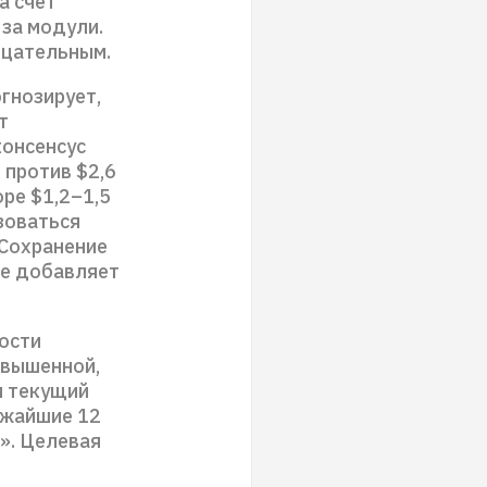
а счет
за модули.
рицательным.
огнозирует,
т
консенсус
 против $2,6
ре $1,2–1,5
ьзоваться
 Сохранение
не добавляет
ости
завышенной,
и текущий
ижайшие 12
». Целевая