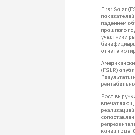
First Solar 
показателей
падением об
прошлого год
участники р
бенефициаро
отчета котир
Американский
(FSLR) опубл
Результаты 
рентабельно
Рост выручки
впечатляющи
реализацией
сопоставлен
репрезентат
конец года. 