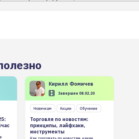
полезно
Кирилл
Фомичев
Завершен 08.02.20
Новичкам
Акции
Обучение
25:
Торговля по новостям:
йчас
принципы, лайфхаки,
инструменты
е
Как торговать по новостям, какие