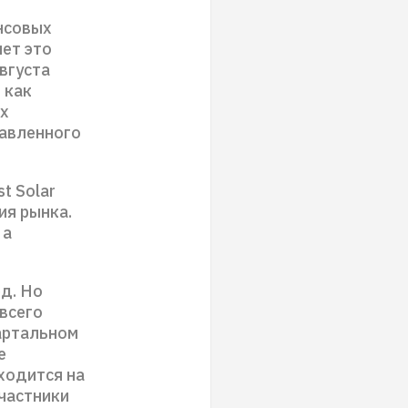
ансовых
ет это
вгуста
 как
ых
тавленного
t Solar
ия рынка.
 а
рд. Но
всего
артальном
е
ходится на
участники