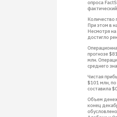
опроса FactS
фактический
Количество п
При этом в н
Несмотря на
достигло рек
Операционная
прогнозе $8
млн. Операц
среднего зна
Чистая приб
$101 млн, по
составила $0
Объем денеж
конец декабр
обусловлено