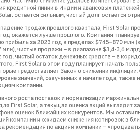
гайо. Частично снижение удалось компенсировать з
ия кредитной линии в Индии и авансовых платежей 
 Solar. остается сильным, чистый долг остается от
падение продаж прошлого квартала, First Solar пр
 год окажется лучше прошлого. Компания планируе
ю прибыль за 2023 год в пределах $745–870 млн (
7 млн), чистые продажи – в диапазоне $3,4-3,6 млрд
 год, чистый остаток денежных средств – в коридо
того, First Solar в этом году планирует начать пол
оторые предоставляет Закон о снижении инфляции.
уровне значений, озвученных в начале года, также 
кциям компании.
ивного роста поставок и нормализации маржинальн
ля First Solar, а текущая оценка акций выглядит 
 фоне оценок ближайших конкурентов. Мы оставил
кций компании и ожидаем снижения котировок в бл
ша рекомендация по акциям компании – «продавать