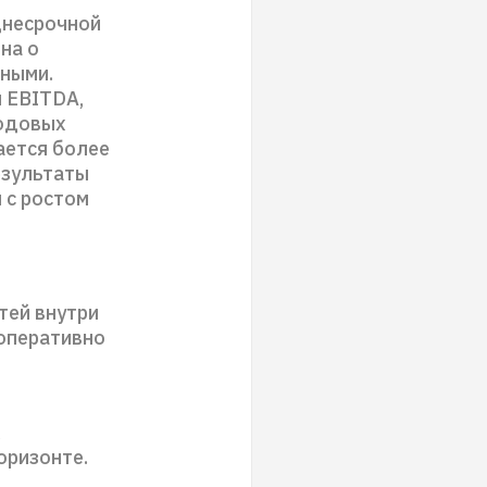
днесрочной
на о
нными.
м EBITDA,
годовых
ается более
езультаты
 с ростом
тей внутри
оперативно
,
оризонте.