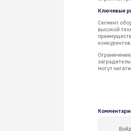
Ключевые р
Сегмент обо
высокой тех
преимуществ
конкурентов
Ограничения
заградитель
могут негат
Комментари
Войд