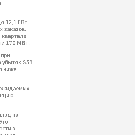
а
о 12,1 ГВт.
х заказов.
 квартале
ли 170 МВт.
 при
а убыток $58
о ниже
в ожидаемых
акцию
млрд на
Это
ости в