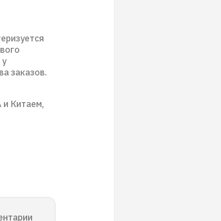
теризуется
евого
 у
а заказов.
и Китаем,
ентарии