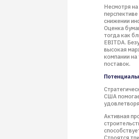
Несмотря на
перспективе
снижении инф
Оценка бума
тогда как б
EBITDA. Безу
высокая мар
компании на
поставок.
Потенциаль
Стратегичес
США помогае
удовлетворя
Активная пр
строительст
способствуе
Строятся тр