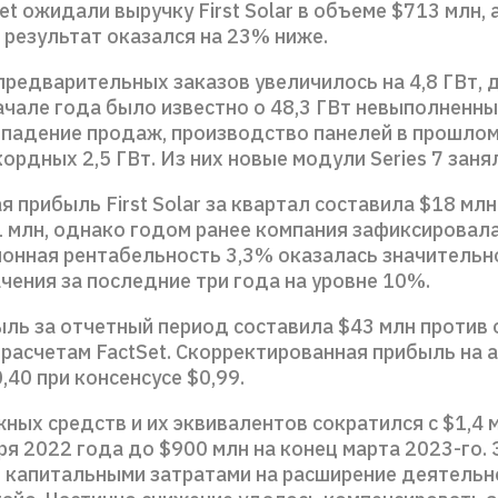
et ожидали выручку First Solar в объеме $713 млн, 
 результат оказался на 23% ниже.
редварительных заказов увеличилось на 4,8 ГВт, д
ачале года было известно о 48,3 ГВт невыполненны
 падение продаж, производство панелей в прошлом
ордных 2,5 ГВт. Из них новые модули Series 7 заня
 прибыль First Solar за квартал составила $18 млн
1 млн, однако годом ранее компания зафиксировал
ионная рентабельность 3,3% оказалась значительн
чения за последние три года на уровне 10%.
ыль за отчетный период составила $43 млн проти
 расчетам FactSet. Скорректированная прибыль на 
,40 при консенсусе $0,99.
ных средств и их эквивалентов сократился с $1,4 
я 2022 года до $900 млн на конец марта 2023-го. 
 капитальными затратами на расширение деятельн