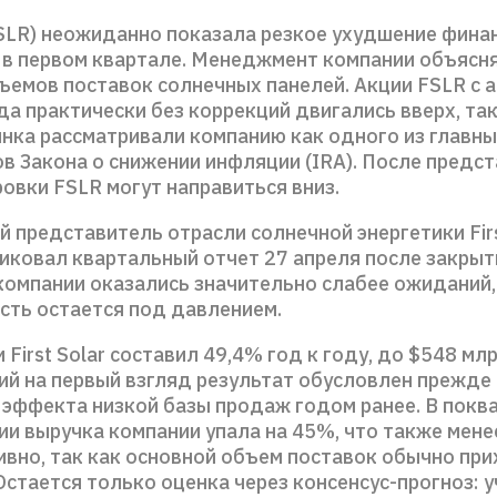
(FSLR) неожиданно показала резкое ухудшение фин
 в первом квартале. Менеджмент компании объясня
ъемов поставок солнечных панелей. Акции FSLR c а
а практически без коррекций двигались вверх, так
ынка рассматривали компанию как одного из главн
в Закона о снижении инфляции (IRA). После предс
овки FSLR могут направиться вниз.
 представитель отрасли солнечной энергетики Firs
иковал квартальный отчет 27 апреля после закрыт
компании оказались значительно слабее ожиданий,
сть остается под давлением.
 First Solar составил 49,4% год к году, до $548 мл
й на первый взгляд результат обусловлен прежде 
 эффекта низкой базы продаж годом ранее. В покв
ии выручка компании упала на 45%, что также мене
ивно, так как основной объем поставок обычно при
Остается только оценка через консенсус-прогноз: 