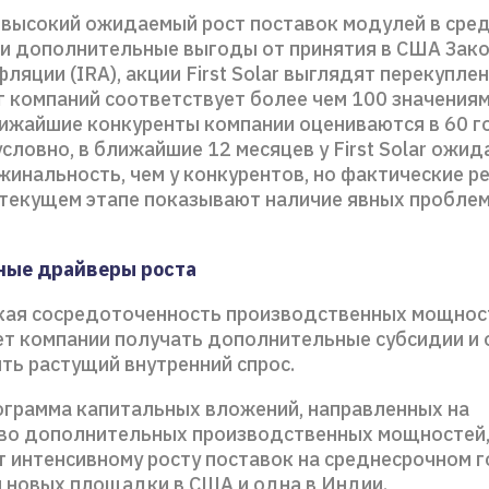
 высокий ожидаемый рост поставок модулей в сре
 и дополнительные выгоды от принятия в США Зако
ляции (IRA), акции First Solar выглядят перекупле
г компаний соответствует более чем 100 значения
лижайшие конкуренты компании оцениваются в 60 
словно, в ближайшие 12 месяцев у First Solar ожид
жинальность, чем у конкурентов, но фактические р
 текущем этапе показывают наличие явных проблем
ные драйверы роста
кая сосредоточенность производственных мощнос
т компании получать дополнительные субсидии и 
ть растущий внутренний спрос.
ограмма капитальных вложений, направленных на
во дополнительных производственных мощностей
т интенсивному росту поставок на среднесрочном г
и новых площадки в США и одна в Индии.