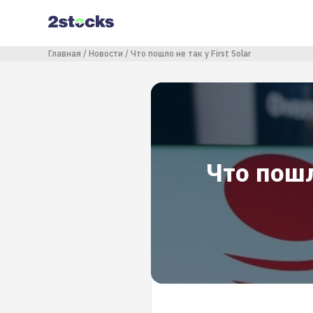
Перейти
к
основному
содержанию
Строка навигации
Главная
Новости
Что пошло не так у First Solar
Что пошл