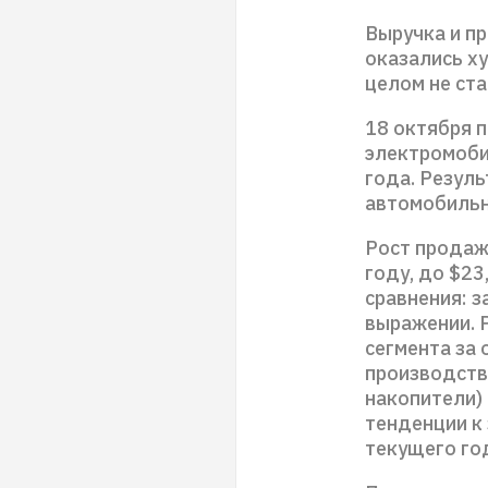
Выручка и пр
оказались х
целом не ст
18 октября 
электромобил
года. Резул
автомобильн
Рост продаж
году, до $23
сравнения: з
выражении. 
сегмента за
производств
накопители)
тенденции к
текущего го