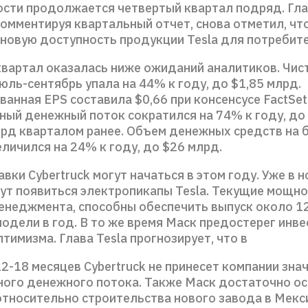
сти продолжается четвертый квартал подряд. Гла
комментируя квартальный отчет, снова отметил, ч
новую доступность продукции Tesla для потребите
квартал оказалась ниже ожиданий аналитиков. Чис
юль-сентябрь упала на 44% к году, до $1,85 млрд.
анная EPS составила $0,66 при консенсусе FactSet
ный денежный поток сократился на 74% к году, до 
лрд кварталом ранее. Объем денежных средств на 
личился на 24% к году, до $26 млрд.
вки Cybertruck могут начаться в этом году. Уже в н
ут появиться электропикапы Tesla. Текущие мощно
енеджмента, способны обеспечить выпуск около 1
одели в год. В то же время Маск предостерег инве
тимизма. Глава Tesla прогнозирует, что в
2-18 месяцев Cybertruck не принесет компании зна
ого денежного потока. Также Маск достаточно о
относительно строительства нового завода в Мекс