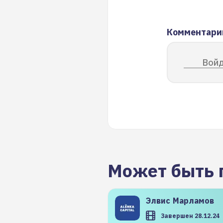
Комментари
Войд
Может быть 
Элвис
Марламов
Завершен 28.12.24