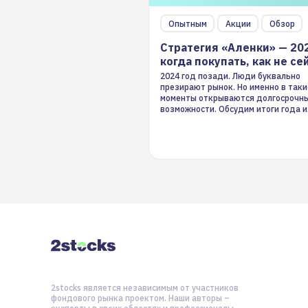
Опытным
Акции
Обзор
Стратегия «Аленки» — 20
когда покупать, как не се
2024 год позади. Люди буквально
презирают рынок. Но именно в таки
моменты открываются долгосрочн
возможности. Обсудим итоги года и
стратегию на 2025-й
2stocks является независимым от участников
фондового рынка проектом. Наши авторы –