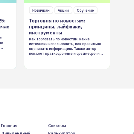
Новичкам
Акции
Обучение
25:
Торговля по новостям:
йчас
принципы, лайфхаки,
инструменты
е
Как торговать по новостям, какие
ые
источники использовать, как правильно
оценивать информацию. Также автор
покажет краткосрочные и среднесрочные
торговые стратегии на новостном потоке
Главная
Спикеры
Дивидендный
Калькулятор