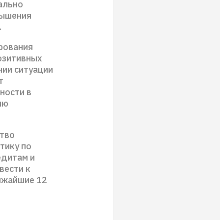
чально
вышения
.
ирования
позитивных
ии ситуации
т
ности в
ию
ство
тику по
едитам и
вести к
ижайшие 12