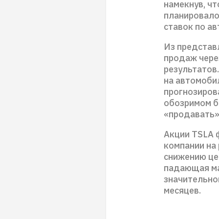
намекнув, чт
планировало
ставок по а
Из представ
продаж чере
результатов
на автомоби
прогнозиров
обозримом б
«продавать»
Акции TSLA 
компании на
снижению цен
падающая ма
значительно
месяцев.