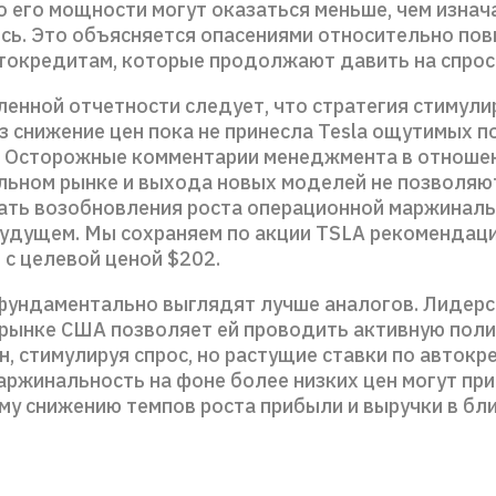
о его мощности могут оказаться меньше, чем изна
сь. Это объясняется опасениями относительно по
втокредитам, которые продолжают давить на спрос
ленной отчетности следует, что стратегия стимул
з снижение цен пока не принесла Tesla ощутимых 
. Осторожные комментарии менеджмента в отношен
льном рынке и выхода новых моделей не позволяю
ать возобновления роста операционной маржиналь
удущем. Мы сохраняем по акции TSLA рекомендац
 с целевой ценой $202.
фундаментально выглядят лучше аналогов. Лидер
 рынке США позволяет ей проводить активную поли
, стимулируя спрос, но растущие ставки по автокр
ржинальность на фоне более низких цен могут при
му снижению темпов роста прибыли и выручки в бл