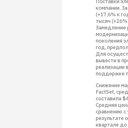
Поставки эл
компании. З
(+17,6% к го
тысяч (+26% 
Замедление 
модернизаци
поколения э
год, предпол
Для осущест
вывести в п
реализации 
поддержке п
Снижение ма
FactSet, сре
составила $4
Средняя цена
сравнению с 
результате 
квартале до