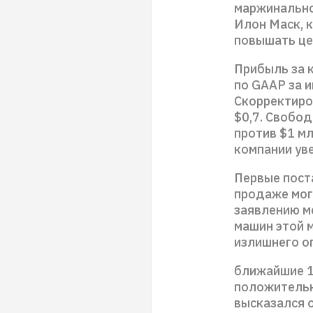
маржинально
Илон Маск, 
повышать це
Прибыль за 
по GAAP за и
Скорректиров
$0,7. Свобод
против $1 м
компании уве
Первые поста
продажe мог
заявлению м
машин этой м
излишнего оп
ближайшие 1
положительн
высказался 