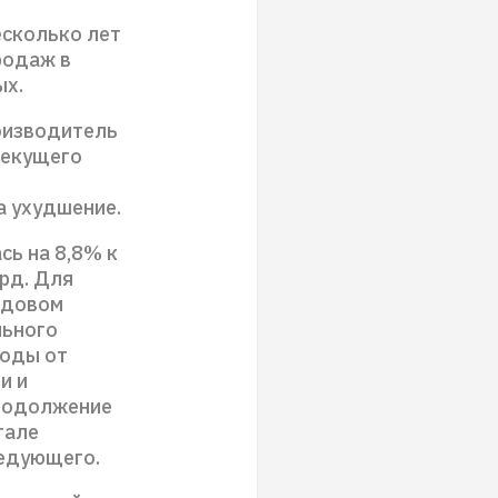
есколько лет
родаж в
ых.
оизводитель
 текущего
а ухудшение.
сь на 8,8% к
лрд. Для
годовом
льного
ходы от
и и
продолжение
тале
ледующего.