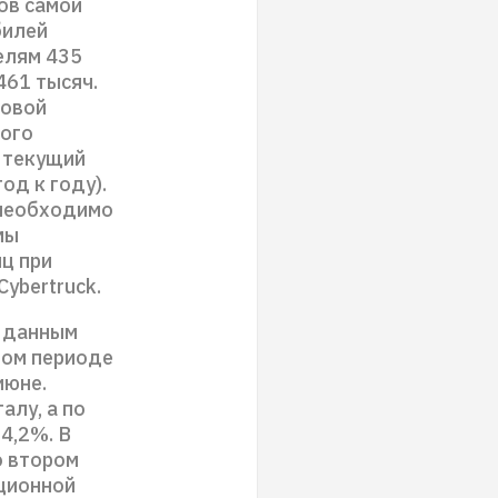
ов самой
билей
телям 435
461 тысяч.
новой
ного
а текущий
од к году).
 необходимо
мы
ц при
ybertruck.
о данным
ном периоде
июне.
алу, а по
4,2%. В
о втором
ационной