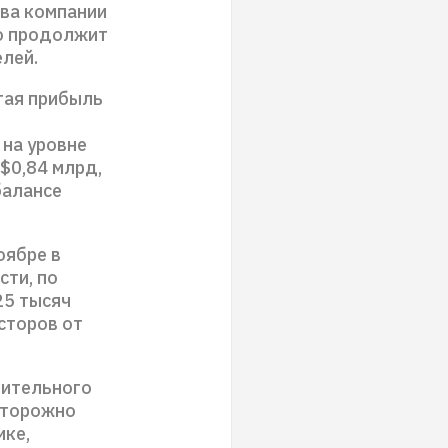
ва компании
то продолжит
лей.
тая прибыль
 на уровне
$0,84 млрд,
балансе
оябре в
сти, по
25 тысяч
сторов от
чительного
сторожно
ике,