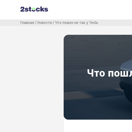
Перейти
к
основному
содержанию
Строка навигации
Главная
Новости
Что пошло не так у Tesla
Что пошл