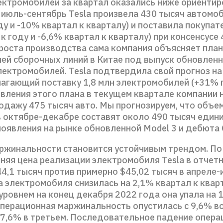
ектромобилей за квартал оказались ниже ориентир
а июль-сентябрь Tesla произвела 430 тысяч автомо
ду и -10% квартал к кварталу) и поставила покупа
к году и -6,6% квартал к кварталу) при консенсусе 
роста производства сама компания объясняет пла
ей сборочных линий в Китае под выпуск обновлен
лектромобилей. Tesla подтвердила свой прогноз н
агающий поставку 1,8 млн электромобилей (+31% г
вления этого плана в текущем квартале компании
родажу 475 тысяч авто. Мы прогнозируем, что объе
в октябре-декабре составят около 490 тысяч едини
оявления на рынке обновленной Model 3 и дебюта C
ржинальности становится устойчивым трендом. П
дняя цена реализации электромобиля Tesla в отчет
4,1 тысяч против примерно $45,02 тысяч в апреле-
 электромобиля снизилась на 2,1% квартал к кварт
уровнем на конец декабря 2022 года она упала на 1
операционная маржинальность опустилась с 9,6% в
 7,6% в третьем. Последовательное падение опер