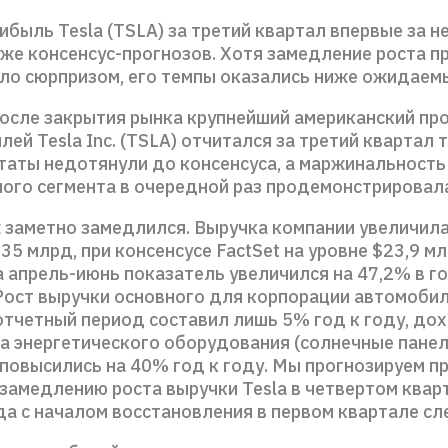
ибыль Tesla (TSLA) за третий квартал впервые за н
уже консенсус-прогнозов. Хотя замедление роста п
ало сюрпризом, его темпы оказались ниже ожидаем
после закрытия рынка крупнейший американский пр
ей Tesla Inc. (TSLA) отчитался за третий квартал
ьтаты недотянули до консенсуса, а маржинальность
ого сегмента в очередной раз продемонстрировал
 заметно замедлился. Выручка компании увеличила
,35 млрд, при консенсусе FactSet на уровне $23,9 м
а апрель-июнь показатель увеличился на 47,2% в 
Рост выручки основного для корпорации автомоби
 отчетный период составил лишь 5% год к году, до
а энергетического оборудования (солнечные панел
 повысились на 40% год к году. Мы прогнозируем 
 замедлению роста выручки Tesla в четвертом квар
да с началом восстановления в первом квартале с