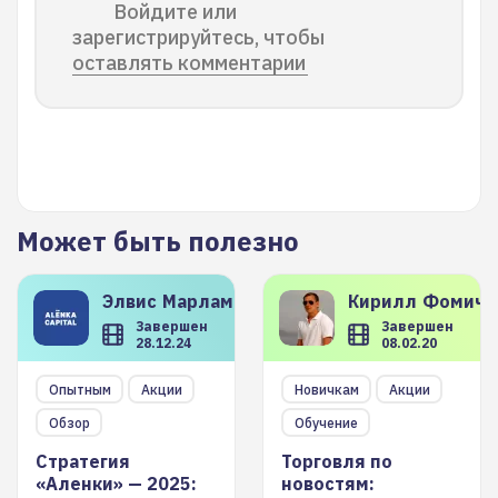
Войдите или
зарегистрируйтесь, чтобы
оставлять комментарии
Может быть полезно
Элвис
Марламов
Кирилл
Фомиче
Завершен
Завершен
28.12.24
08.02.20
Опытным
Акции
Новичкам
Акции
Обзор
Обучение
Стратегия
Торговля по
«Аленки» — 2025:
новостям: