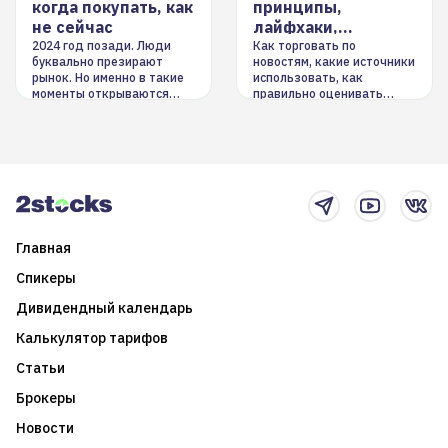
когда покупать, как
принципы,
не сейчас
лайфхаки,
инструменты
2024 год позади. Люди
Как торговать по
буквально презирают
новостям, какие источники
рынок. Но именно в такие
использовать, как
моменты открываются
правильно оценивать
долгосрочные
информацию. Также автор
возможности. Обсудим
покажет краткосрочные и
итоги года и стратегию на
среднесрочные
2025-й
торговые стратегии на
новостном потоке
Главная
Спикеры
Дивидендный календарь
Калькулятор тарифов
Статьи
Брокеры
Новости