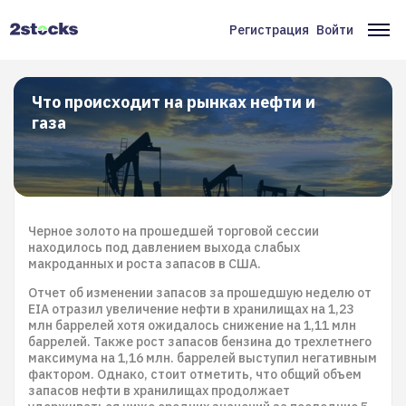
Перейти
к
Регистрация
Войти
Меню
Ос
основному
содержанию
учётной
на
записи
Что происходит на рынках нефти и
газа
пользователя
Черное золото на прошедшей торговой сессии
находилось под давлением выхода слабых
макроданных и роста запасов в США.
Отчет об изменении запасов за прошедшую неделю от
EIA отразил увеличение нефти в хранилищах на 1,23
млн баррелей хотя ожидалось снижение на 1,11 млн
баррелей. Также рост запасов бензина до трехлетнего
максимума на 1,16 млн. баррелей выступил негативным
фактором. Однако, стоит отметить, что общий объем
запасов нефти в хранилищах продолжает