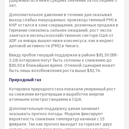
удерживаться ниже средних значений за последние 5
лет.
Дополнительное давление в течение дня оказывал
выход слабых макроданных: производственный PMI в
КНР остался в зоне сокращения, розничные продажи в
Германии снизились сильнее ожиданий, рост числа
занятых в несельскохозяйственном секторе США от
ADP за январь вышел ниже консенсуса, как и индекс
деловой активности (PMI) в Чикаго.
Ввиду пробоя текущей поддержки в районе $81,50 (BR-
3.24) котировки могут быть склонны к снижению до
$80,50 в ближайшее время. Отменой сценария может
быть лишь возобновления роста выше $82,76.
Природный газ
Котировки природного газа показали умеренный рост
на снижении ветрогерации и выработки энергии
атомными электростанциями в США.
Дополнительную поддержку ценам начинает
оказывать прогноз погоды. Модели фиксируют
вероятность снижения температур начиная с 15
февраля. Так как прогноз выходит за горизонт двух