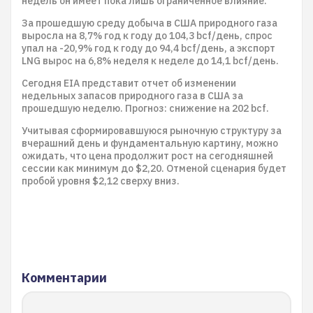
недель он имеет пока лишь ограниченное влияние.
За прошедшую среду добыча в США природного газа
выросла на 8,7% год к году до 104,3 bcf/день, спрос
упал на -20,9% год к году до 94,4 bcf/день, а экспорт
LNG вырос на 6,8% неделя к неделе до 14,1 bcf/день.
Сегодня EIA представит отчет об изменении
недельных запасов природного газа в США за
прошедшую неделю. Прогноз: снижение на 202 bcf.
Учитывая сформировавшуюся рыночную структуру за
вчерашний день и фундаментальную картину, можно
ожидать, что цена продолжит рост на сегодняшней
сессии как минимум до $2,20. Отменой сценария будет
пробой уровня $2,12 сверху вниз.
Комментарии