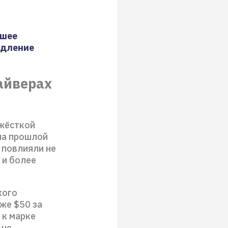
сшее
едление
айверах
 жёсткой
на прошлой
 повлияли не
 и более
кого
же $50 за
 к марке
 не