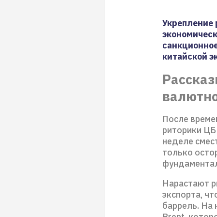
Укрепление 
экономическ
санкционное
китайской э
Рассказ
валютно
После време
риторики ЦБ
неделе смес
только осто
фундамента
Нарастают р
экспорта, чт
баррель. На
Brent, котор