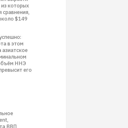
 из которых
я сравнения,
 около $149
успешно:
та в этом
а азиатское
оминальном
 объём ННЭ
превысит его
льное
ent,
ста ВВП