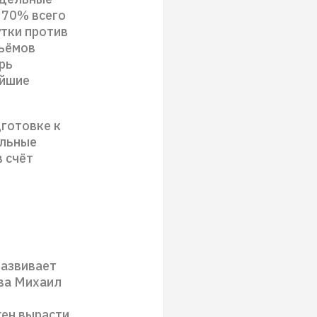
 70% всего
утки против
бъёмов
рь
айшие
дготовке к
ельные
в счёт
развивает
ва Михаил
жен вырасти