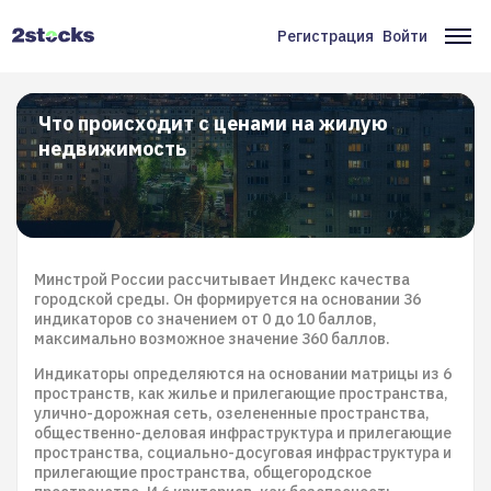
Перейти
к
Регистрация
Войти
Меню
Ос
основному
содержанию
учётной
на
записи
Что происходит с ценами на жилую
недвижимость
пользователя
Минстрой России рассчитывает Индекс качества
городской среды. Он формируется на основании 36
индикаторов со значением от 0 до 10 баллов,
максимально возможное значение 360 баллов.
Индикаторы определяются на основании матрицы из 6
пространств, как жилье и прилегающие пространства,
улично-дорожная сеть, озелененные пространства,
общественно-деловая инфраструктура и прилегающие
пространства, социально-досуговая инфраструктура и
прилегающие пространства, общегородское