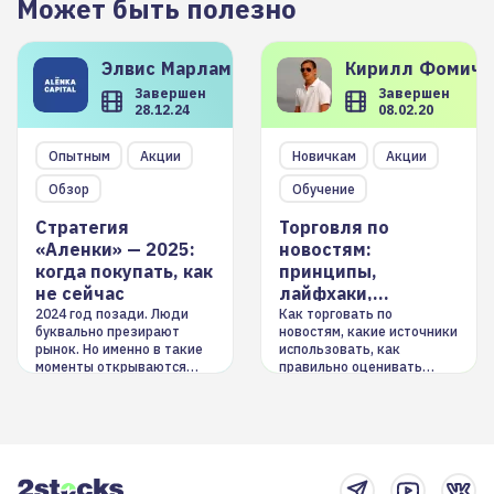
Может быть полезно
Элвис
Марламов
Кирилл
Фомиче
Завершен
Завершен
28.12.24
08.02.20
Опытным
Акции
Новичкам
Акции
Обзор
Обучение
Стратегия
Торговля по
«Аленки» — 2025:
новостям:
когда покупать, как
принципы,
не сейчас
лайфхаки,
инструменты
2024 год позади. Люди
Как торговать по
буквально презирают
новостям, какие источники
рынок. Но именно в такие
использовать, как
моменты открываются
правильно оценивать
долгосрочные
информацию. Также автор
возможности. Обсудим
покажет краткосрочные и
итоги года и стратегию на
среднесрочные
2025-й
торговые стратегии на
новостном потоке