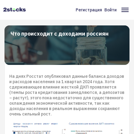
Перейти
к
Регистрация
Войти
Меню
Ос
основному
содержанию
учётной
на
записи
Что происходит с доходами россиян
пользователя
На днях Росстат опубликовал данные баланса доходов
и расходов населения за 1 квартал 2024 года. Хотя
сдерживающее влияние жесткой ДКП проявляется
(темпы роста кредитования замедляются, а депозитов
– растут), этого пока недостаточно для существенного
охлаждения экономической активности, так как
доходы населения в реальном выражении сохраняют
очень сильный рост.