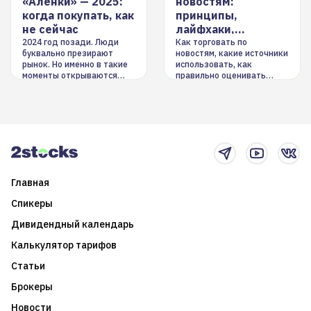
«Аленки» — 2025:
новостям:
когда покупать, как
принципы,
не сейчас
лайфхаки,
инструменты
2024 год позади. Люди
Как торговать по
буквально презирают
новостям, какие источники
рынок. Но именно в такие
использовать, как
моменты открываются
правильно оценивать
долгосрочные
информацию. Также автор
возможности. Обсудим
покажет краткосрочные и
итоги года и стратегию на
среднесрочные
2025-й
торговые стратегии на
новостном потоке
Главная
Спикеры
Дивидендный календарь
Калькулятор тарифов
Статьи
Брокеры
Новости