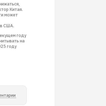
нижаться,
тор Китая.
ти может
 в США.
текущем году
читывать на
025 году
ентарии