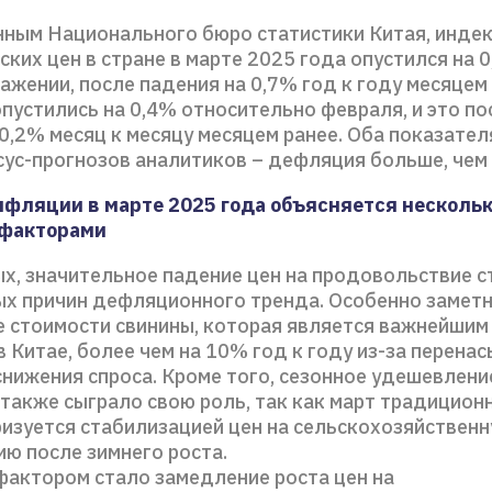
нным Национального бюро статистики Китая, инде
ких цен в стране в марте 2025 года опустился на 0
жении, после падения на 0,7% год к году месяцем 
пустились на 0,4% относительно февраля, и это по
0,2% месяц к месяцу месяцем ранее. Оба показател
сус-прогнозов аналитиков – дефляция больше, чем
фляции в марте 2025 года объясняется несколь
факторами
х, значительное падение цен на продовольствие 
ых причин дефляционного тренда. Особенно замет
 стоимости свинины, которая является важнейшим
в Китае, более чем на 10% год к году из-за перена
снижения спроса. Кроме того, сезонное удешевлени
также сыграло свою роль, так как март традицион
изуется стабилизацией цен на сельскохозяйствен
ю после зимнего роста.
актором стало замедление роста цен на