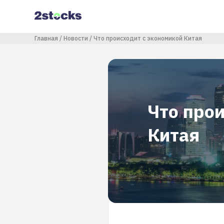
Перейти
к
основному
содержанию
Строка навигации
Главная
Новости
Что происходит с экономикой Китая
Что про
Китая