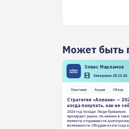
Может быть 
Элвис
Марламов
Завершен 28.12.24
Опытным
Акции
Обзор
Стратегия «Аленки» — 20
когда покупать, как не се
2024 год позади. Люди буквально
презирают рынок. Но именно в таки
моменты открываются долгосрочн
возможности. Обсудим итоги года и