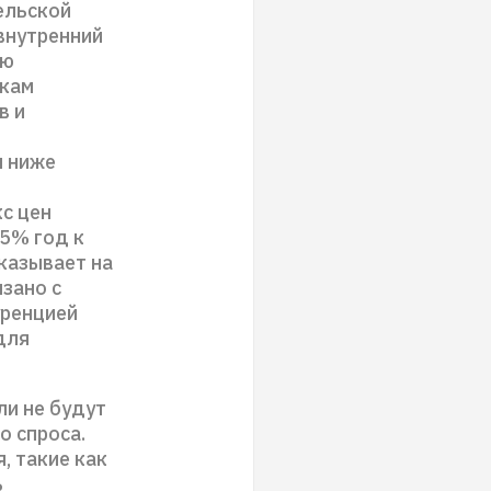
ельской
внутренний
ию
пкам
в и
я ниже
с цен
,5% год к
указывает на
язано с
уренцией
для
ли не будут
о спроса.
, такие как
ь