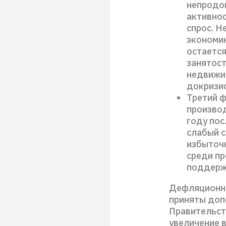
непродов
активнос
спрос. Н
экономик
остается
занятост
недвижи
докризи
Третий ф
производ
году пос
слабый с
избыточ
среди п
поддерж
Дефляционны
приняты доп
Правительст
увеличение 