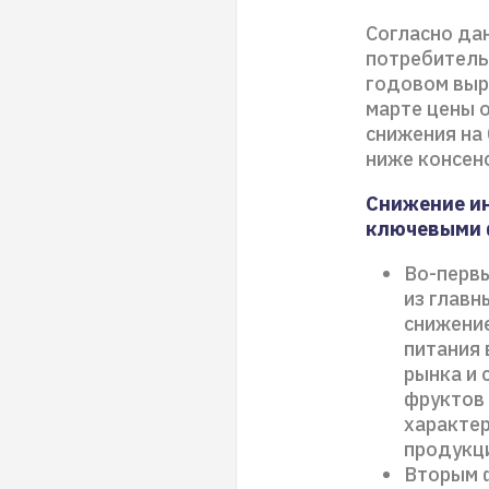
Согласно да
потребительс
годовом выра
марте цены о
снижения на 
ниже консен
Снижение ин
ключевыми 
Во-первы
из главн
снижение
питания 
рынка и 
фруктов 
характер
продукци
Вторым ф