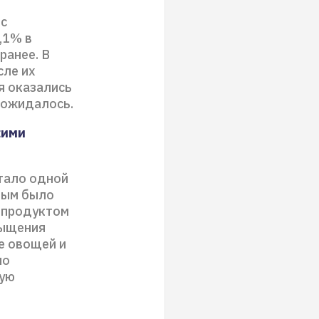
кс
,1% в
ранее. В
сле их
я оказались
 ожидалось.
кими
стало одной
ным было
 продуктом
сыщения
е овощей и
но
ную