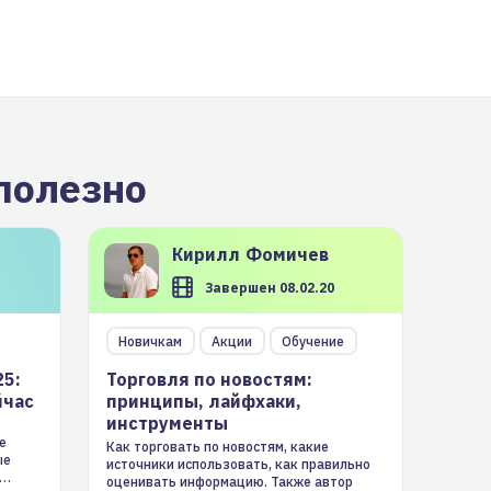
полезно
Кирилл
Фомичев
Завершен 08.02.20
Новичкам
Акции
Обучение
25:
Торговля по новостям:
йчас
принципы, лайфхаки,
инструменты
е
Как торговать по новостям, какие
ые
источники использовать, как правильно
оценивать информацию. Также автор