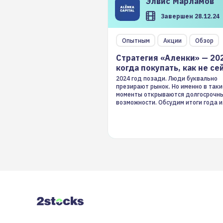
Элвис
Марламов
Завершен 28.12.24
Опытным
Акции
Обзор
Стратегия «Аленки» — 20
когда покупать, как не се
2024 год позади. Люди буквально
презирают рынок. Но именно в таки
моменты открываются долгосрочн
возможности. Обсудим итоги года и
стратегию на 2025-й