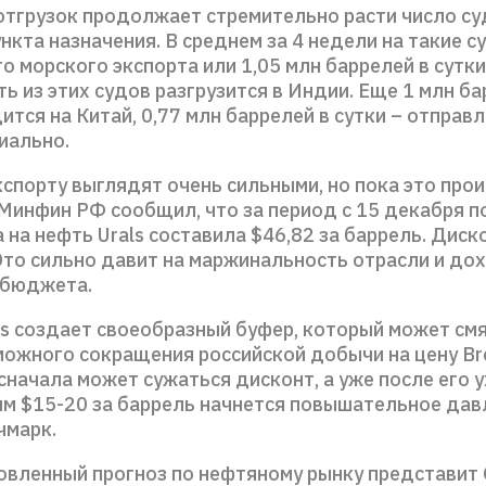
 отгрузок продолжает стремительно расти число су
нкта назначения. В среднем за 4 недели на такие 
го морского экспорта или 1,05 млн баррелей в сутки
ь из этих судов разгрузится в Индии. Еще 1 млн ба
ится на Китай, 0,77 млн баррелей в сутки – отправ
иально.
спорту выглядят очень сильными, но пока это про
Минфин РФ сообщил, что за период с 15 декабря п
 на нефть Urals составила $46,82 за баррель. Диско
Это сильно давит на маржинальность отрасли и до
 бюджета.
ls создает своеобразный буфер, который может см
ожного сокращения российской добычи на цену Bre
начала может сужаться дисконт, а уже после его 
м $15-20 за баррель начнется повышательное дав
чмарк.
овленный прогноз по нефтяному рынку представит