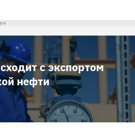
фти
исходит с экспортом
кой нефти