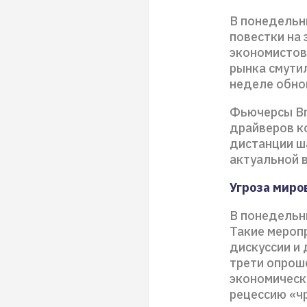
В понедельн
повестки на
экономистов
рынка смути
неделе обно
Фьючерсы Bre
драйверов к
дистанции ш
актуальной 
Угроза миро
В понедельн
Такие мероп
дискуссии и
трети опрош
экономическ
рецессию «ч