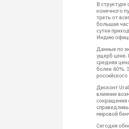
В структуре
конечного пу
треть от все
большая част
сутки приход
Индию офиц
Данные по эк
ущерб цене. 
средняя цена
более 40%. 
российского
Дисконт Ura
влияние возм
сокращения с
справедливы
мировой бен
Сегодня обн