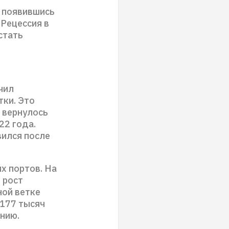
з появившись
 Рецессия в
стать
чил
тки. Это
и вернулось
22 года.
вился после
х портов. На
 рост
ной ветке
 177 тысяч
анию.