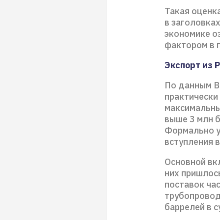
Такая оценка
в заголовках
экономике о
фактором в 
Экспорт из 
По данным B
практически 
максимальный
выше 3 млн б
Формально у
вступления в
Основной вкл
них пришлось
поставок ча
трубопровод
баррелей в с