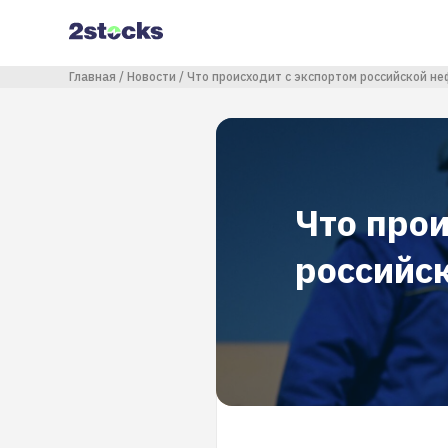
Перейти
к
основному
содержанию
Строка навигации
Главная
Новости
Что происходит с экспортом российской не
Что про
российс