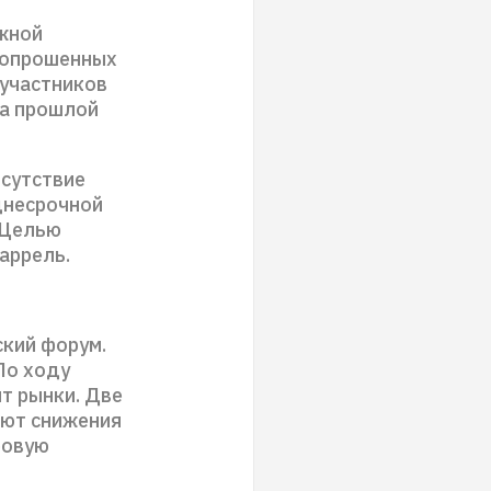
ожной
о опрошенных
 участников
на прошлой
тсутствие
днесрочной
 Целью
аррель.
кий форум.
По ходу
т рынки. Две
ают снижения
ровую