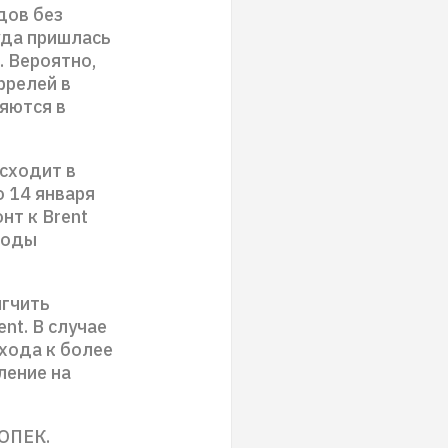
дов без
суда пришлась
. Вероятно,
ррелей в
ляются в
исходит в
о 14 января
нт к Brent
ходы
ягчить
nt. В случае
ухода к более
ление на
 ОПЕК.