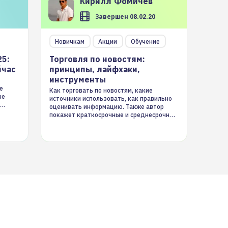
Кирилл
Фомичев
Завершен 08.02.20
Новичкам
Акции
Обучение
25:
Торговля по новостям:
йчас
принципы, лайфхаки,
инструменты
е
Как торговать по новостям, какие
ые
источники использовать, как правильно
оценивать информацию. Также автор
покажет краткосрочные и среднесрочные
торговые стратегии на новостном потоке