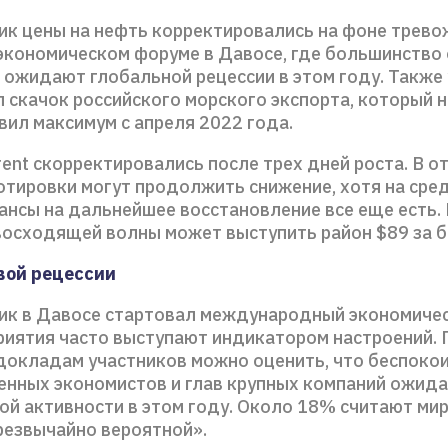
ик цены на нефть корректировались на фоне трев
 экономическом форуме в Давосе, где большинств
 ожидают глобальной рецессии в этом году. Также
л скачок российского морского экспорта, который 
вил максимум с апреля 2022 года.
nt скорректировались после трех дней роста. В о
отировки могут продолжить снижение, хотя на сре
ансы на дальнейшее восстановление все еще есть.
восходящей волны может выступить район $89 за б
вой рецессии
ик в Давосе стартовал международный экономичес
риятия часто выступают индикатором настроений. 
 докладам участников можно оценить, что беспокои
енных экономистов и глав крупных компаний ожид
ой активности в этом году. Около 18% считают ми
резвычайно вероятной».