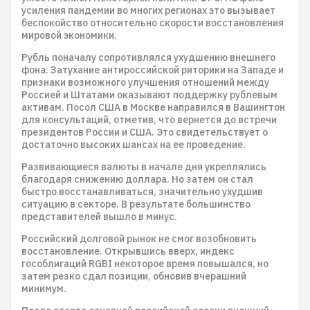
усиления пандемии во многих регионах это вызывает
беспокойство относительно скорости восстановления
мировой экономики.
Рубль поначалу сопротивлялся ухудшению внешнего
фона. Затухание антироссийской риторики на Западе и
признаки возможного улучшения отношений между
Россией и Штатами оказывают поддержку рублевым
активам. Посол США в Москве направился в Вашингтон
для консультаций, отметив, что вернется до встречи
президентов России и США. Это свидетельствует о
достаточно высоких шансах на ее проведение.
Развивающиеся валюты в начале дня укреплялись
благодаря снижению доллара. Но затем он стал
быстро восстанавливаться, значительно ухудшив
ситуацию в секторе. В результате большинство
представителей вышло в минус.
Российский долговой рынок не смог возобновить
восстановление. Открывшись вверх, индекс
гособлигаций RGBI некоторое время повышался, но
затем резко сдал позиции, обновив вчерашний
минимум.