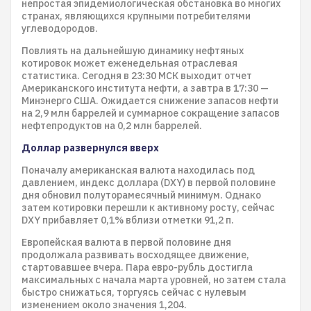
непростая эпидемиологическая обстановка во многих
странах, являющихся крупными потребителями
углеводородов.
Повлиять на дальнейшую динамику нефтяных
котировок может еженедельная отраслевая
статистика. Сегодня в 23:30 МСК выходит отчет
Американского института нефти, а завтра в 17:30 —
Минэнерго США. Ожидается снижение запасов нефти
на 2,9 млн баррелей и суммарное сокращение запасов
нефтепродуктов на 0,2 млн баррелей.
Доллар развернулся вверх
Поначалу американская валюта находилась под
давлением, индекс доллара (DXY) в первой половине
дня обновил полуторамесячный минимум. Однако
затем котировки перешли к активному росту, сейчас
DXY прибавляет 0,1% вблизи отметки 91,2 п.
Европейская валюта в первой половине дня
продолжала развивать восходящее движение,
стартовавшее вчера. Пара евро-рубль достигла
максимальных с начала марта уровней, но затем стала
быстро снижаться, торгуясь сейчас с нулевым
изменением около значения 1,204.