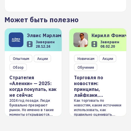
Может быть полезно
Элвис
Марламов
Кирилл
Фомиче
Завершен
Завершен
28.12.24
08.02.20
Опытным
Акции
Новичкам
Акции
Обзор
Обучение
Стратегия
Торговля по
«Аленки» — 2025:
новостям:
когда покупать, как
принципы,
не сейчас
лайфхаки,
инструменты
2024 год позади. Люди
Как торговать по
буквально презирают
новостям, какие источники
рынок. Но именно в такие
использовать, как
моменты открываются
правильно оценивать
долгосрочные
информацию. Также автор
возможности. Обсудим
покажет краткосрочные и
итоги года и стратегию на
среднесрочные