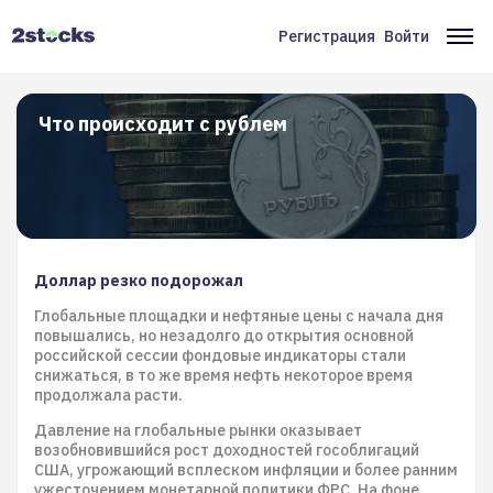
Перейти
к
Регистрация
Войти
Меню
Ос
основному
содержанию
учётной
на
записи
Что происходит с рублем
пользователя
Доллар резко подорожал
Глобальные площадки и нефтяные цены с начала дня
повышались, но незадолго до открытия основной
российской сессии фондовые индикаторы стали
снижаться, в то же время нефть некоторое время
продолжала расти.
Давление на глобальные рынки оказывает
возобновившийся рост доходностей гособлигаций
США, угрожающий всплеском инфляции и более ранним
ужесточением монетарной политики ФРС. На фоне