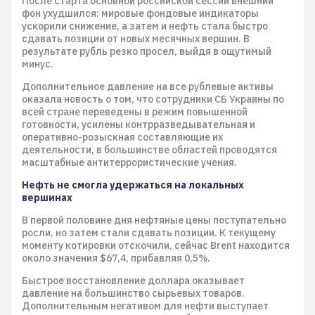
После старта основной российской сессии внешний
фон ухудшился: мировые фондовые индикаторы
ускорили снижение, а затем и нефть стала быстро
сдавать позиции от новых месячных вершин. В
результате рубль резко просел, выйдя в ощутимый
минус.
Дополнительное давление на все рублевые активы
оказала новость о том, что сотрудники СБ Украины по
всей стране переведены в режим повышенной
готовности, усилены контрразведывательная и
оперативно-розыскная составляющие их
деятельности, в большинстве областей проводятся
масштабные антитеррористические учения.
Нефть не смогла удержаться на локальных
вершинах
В первой половине дня нефтяные цены поступательно
росли, но затем стали сдавать позиции. К текущему
моменту котировки отскочили, сейчас Brent находится
около значения $67,4, прибавляя 0,5%.
Быстрое восстановление доллара оказывает
давление на большинство сырьевых товаров.
Дополнительным негативом для нефти выступает