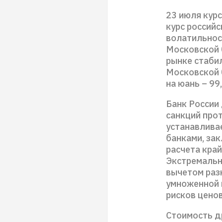
23 июля курс
курс россий
волатильнос
Московской 
рынке стаби
Московской 
на юань – 99
Банк России 
санкций про
устанавлива
банками, зак
расчета край
Экстремальн
вычетом раз
умноженной 
рисков цено
Стоимость д