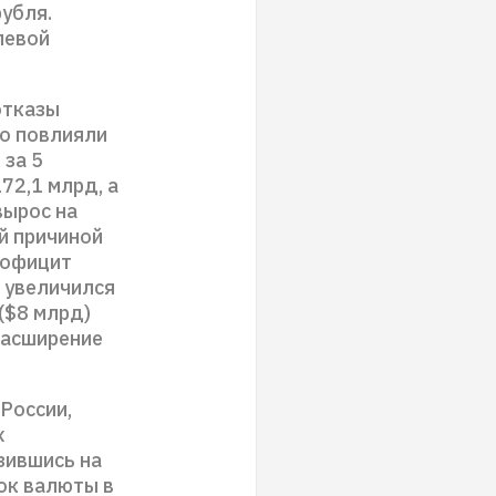
рубля.
левой
отказы
но повлияли
 за 5
72,1 млрд, а
вырос на
й причиной
профицит
 увеличился
($8 млрд)
 расширение
России,
х
зившись на
ок валюты в