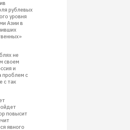
тив
доля рублевых
ого уровня
ми Азии в
пивших
твенных»
блях не
м своем
ссия и
 проблем с
 с так
ет
ройдет
ор повысит
ичит
тся явного