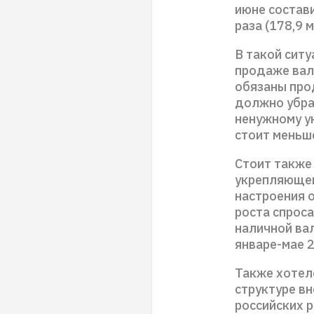
июне состави
раза (178,9 
В такой ситу
продаже вал
обязаны про
должно убра
ненужному ук
стоит меньше
Стоит также 
укрепляющег
настроения 
роста спрос
наличной вал
январе-мае 2
Также хотел
структуре в
российских р