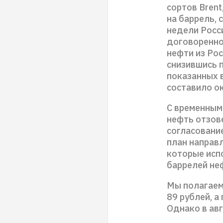
сортов Brent,
на баррель, 
недели Росс
договоренно
нефти из Рос
снизившись п
показанных в
составило о
С временным 
нефть отзове
согласование
план направл
которые исп
баррелей неф
Мы полагаем,
89 рублей, а
Однако в ав