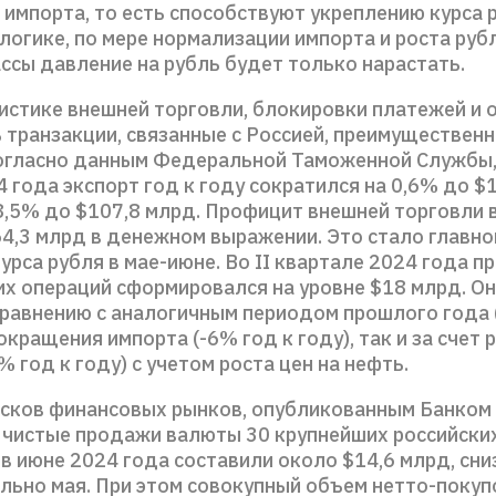
импорта, то есть способствуют укреплению курса 
логике, по мере нормализации импорта и роста руб
ссы давление на рубль будет только нарастать.
тистике внешней торговли, блокировки платежей и 
 транзакции, связанные с Россией, преимуществен
Согласно данным Федеральной Таможенной Службы,
 года экспорт год к году сократился на 0,6% до $1
 8,5% до $107,8 млрд. Профицит внешней торговли 
64,3 млрд в денежном выражении. Это стало главно
урса рубля в мае-июне. Во II квартале 2024 года 
их операций сформировался на уровне $18 млрд. Он
сравнению с аналогичным периодом прошлого года 
сокращения импорта (-6% год к году), так и за счет
% год к году) с учетом роста цен на нефть.
исков финансовых рынков, опубликованным Банком 
о чистые продажи валюты 30 крупнейших российски
в июне 2024 года составили около $14,6 млрд, сни
льно мая. При этом совокупный объем нетто-покуп