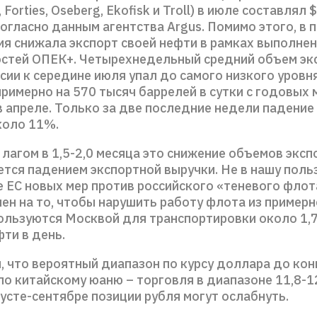
 Forties, Oseberg, Ekofisk и Troll) в июле составлял 
согласно данным агентства Argus. Помимо этого, в
ия снижала экспорт своей нефти в рамках выполне
стей ОПЕК+. Четырехнедельный средний объем эк
сии к середине июля упал до самого низкого уровня
римерно на 570 тысяч баррелей в сутки с годовых 
 апреле. Только за две последние недели падение
коло 11%.
лагом в 1,5-2,0 месяца это снижение объемов экспо
тся падением экспортной выручки. Не в нашу польз
 ЕС новых мер против российского «теневого флот
ен на то, чтобы нарушить работу флота из примерн
ользуются Москвой для транспортировки около 1,
ти в день.
 что вероятный диапазон по курсу доллара до кон
 по китайскому юаню – торговля в диапазоне 11,8-1
густе-сентябре позиции рубля могут ослабнуть.