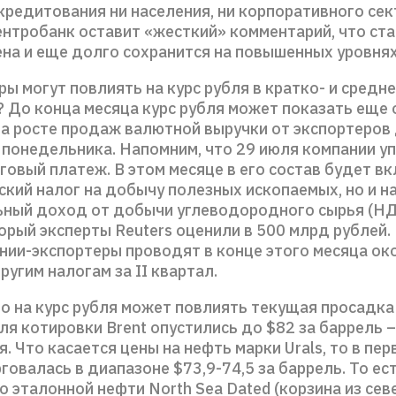
кредитования ни населения, ни корпоративного сек
ентробанк оставит «жесткий» комментарий, что ст
на и еще долго сохранится на повышенных уровнях
ы могут повлиять на курс рубля в кратко- и средн
? До конца месяца курс рубля может показать еще 
на росте продаж валютной выручки от экспортеров
понедельника. Напомним, что 29 июля компании у
овый платеж. В этом месяце в его состав будет в
кий налог на добычу полезных ископаемых, но и на
ный доход от добычи углеводородного сырья (НДД
орый эксперты Reuters оценили в 500 млрд рублей.
ании-экспортеры проводят в конце этого месяца о
ругим налогам за II квартал.
о на курс рубля может повлиять текущая просадка 
ля котировки Brent опустились до $82 за баррель 
я. Что касается цены на нефть марки Urals, то в пе
говалась в диапазоне $73,9-74,5 за баррель. То ес
 эталонной нефти North Sea Dated (корзина из се