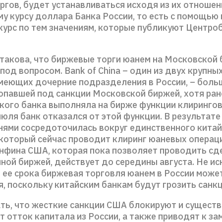
гов, будет устанавливаться исходя из их отношен
у курсу доллара Банка России, то есть с помощью
курс по тем значениям, которые публикуют Центро
 такова, что биржевые торги юанем на Московской
под вопросом. Bank of China – один из двух крупны
имеющих дочерние подразделения в России, – боль
попавшей под санкции Московской биржей, хотя ра
ского банка выполняла на бирже функции клирингов
июля банк отказался от этой функции. В результат
нями сосредоточилась вокруг единственного китай
 который сейчас проводит клиринг юаневых операц
нфина США, которая пока позволяет проводить сд
ной биржей, действует до середины августа. Не ис
и ее срока биржевая торговля юанем в России може
, поскольку китайским банкам будут грозить санкц
ть, что жесткие санкции США блокируют и сущест
 отток капитала из России, а также приводят к з