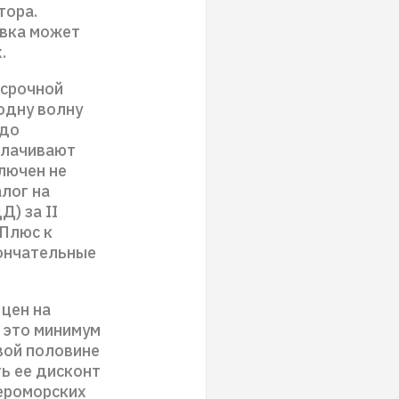
тора.
авка может
.
есрочной
одну волну
 до
плачивают
ключен не
лог на
) за II
 Плюс к
кончательные
цен на
– это минимум
рвой половине
ть ее дисконт
вероморских