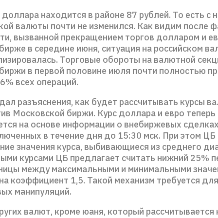
 доллара находится в районе 87 рублей. То есть с 
ской валюты почти не изменился. Как видим после 
ти, вызванной прекращением торгов долларом и ев
бирже в середине июня, ситуация на российском в
лизировалась. Торговые обороты на валютной секц
биржи в первой половине июля почти полностью п
,6% всех операций.
дал разъяснения, как будет рассчитывать курсы в
тив Московской биржи. Курс доллара и евро теперь
ется на основе информации о внебиржевых сделка
люченных в течение дня до 15:30 мск. При этом ЦБ
ние значения курса, выбивающиеся из среднего ди
ыми курсами ЦБ предлагает считать нижний 25% п
ницы между максимальными и минимальными значе
на коэффициент 1,5. Такой механизм требуется дл
вых манипуляций.
ругих валют, кроме юаня, который рассчитывается 