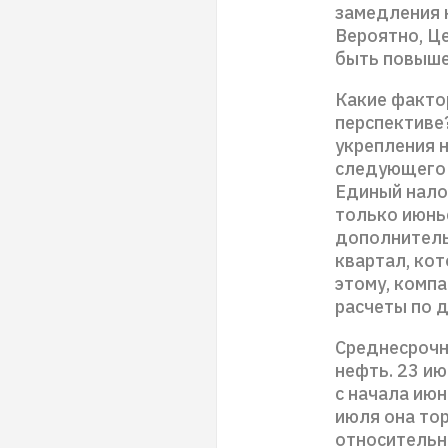
замедления 
Вероятно, Ц
быть повыше
Какие фактор
перспективе
укрепления 
следующего 
Единый налог
только июньс
дополнитель
квартал, кот
этому, комп
расчеты по д
Среднесрочн
нефть. 23 ию
с начала июн
июля она тор
относительно