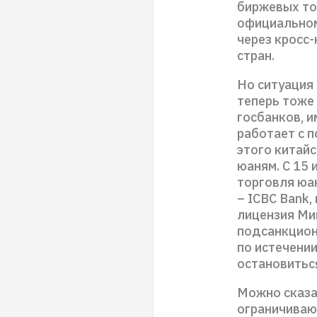
биржевых тор
официальном
через кросс-
стран.
Но ситуация
теперь тоже 
госбанков, 
работает с 
этого китай
юаням. С 15 
торговля юа
– ICBC Bank,
лицензия Ми
подсанкцион
по истечени
остановиться
Можно сказа
ограничивают