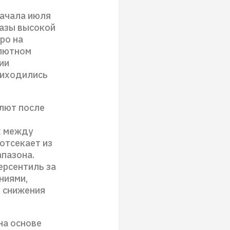
начала июля
фазы высокой
ро на
алютном
ии
риходились
алют после
х между
 отсекает из
апазона.
ерсентиль за
ниями,
я снижения
на основе