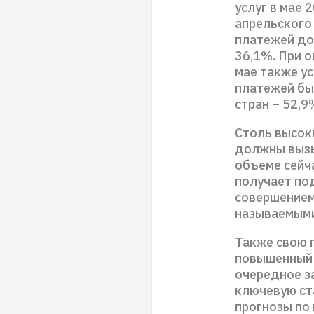
услуг в мае 
апрельского 
платежей до
36,1%. При о
мае также у
платежей бы
стран – 52,9
Столь высоки
должны вызы
объеме сейча
получает по
совершением
называемыми
Также свою п
повышенный 
очередное з
ключевую ста
прогнозы по 