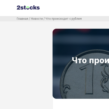
Перейти
к
основному
содержанию
Строка навигации
Главная
Новости
Что происходит с рублем
Что про