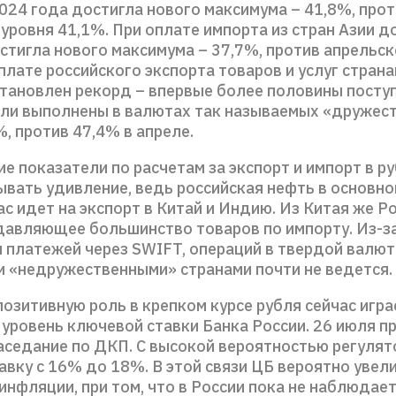
2024 года достигла нового максимума – 41,8%, про
уровня 41,1%. При оплате импорта из стран Азии 
стигла нового максимума – 37,7%, против апрельск
плате российского экспорта товаров и услуг страна
становлен рекорд – впервые более половины посту
ли выполнены в валютах так называемых «дружес
%, против 47,4% в апреле.
е показатели по расчетам за экспорт и импорт в ру
вать удивление, ведь российская нефть в основно
с идет на экспорт в Китай и Индию. Из Китая же Ро
давляющее большинство товаров по импорту. Из-за
 платежей через SWIFT, операций в твердой валюте
 «недружественными» странами почти не ведется.
озитивную роль в крепком курсе рубля сейчас игра
уровень ключевой ставки Банка России. 26 июля п
аседание по ДКП. С высокой вероятностью регулят
вку с 16% до 18%. В этой связи ЦБ вероятно увел
инфляции, при том, что в России пока не наблюдае