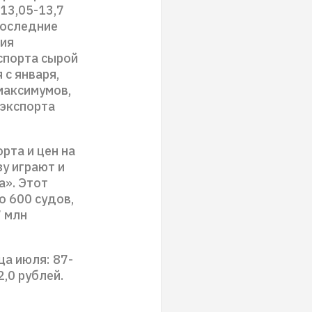
$13,05-13,7
 последние
ния
спорта сырой
 с января,
максимумов,
 экспорта
рта и цен на
у играют и
а». Этот
о 600 судов,
7 млн
ца июля: 87-
2,0 рублей.