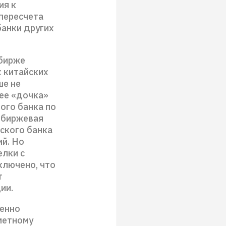
ия к
 пересчета
банки других
 бирже
х китайских
ше не
нее «дочка»
ого банка по
е биржевая
ского банка
ий. Но
елки с
ключено, что
т
ии.
венно
аметному