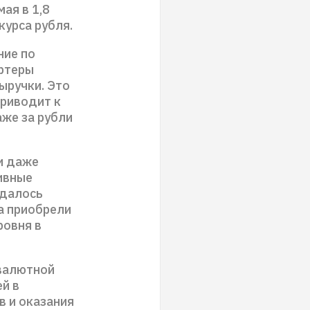
ая в 1,8
курса рубля.
ние по
ортеры
ыручки. Это
приводит к
аже за рубли
и даже
ивные
юдалось
а приобрели
ровня в
 валютной
й в
в и оказания