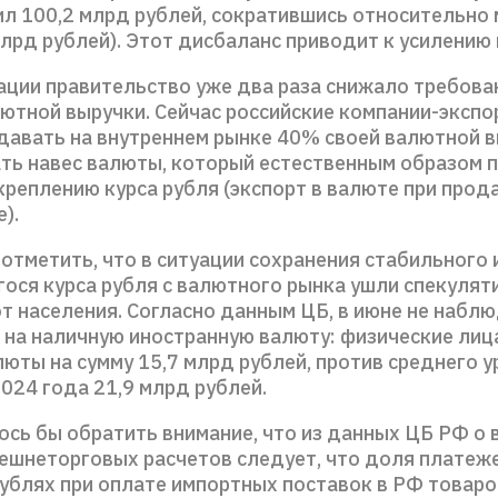
л 100,2 млрд рублей, сократившись относительно м
млрд рублей). Этот дисбаланс приводит к усилению 
ации правительство уже два раза снижало требова
ютной выручки. Сейчас российские компании-эксп
давать на внутреннем рынке 40% своей валютной в
ть навес валюты, который естественным образом 
реплению курса рубля (экспорт в валюте при прод
).
отметить, что в ситуации сохранения стабильного 
ося курса рубля с валютного рынка ушли спекулят
от населения. Согласно данным ЦБ, в июне не набл
а на наличную иностранную валюту: физические лиц
юты на сумму 15,7 млрд рублей, против среднего у
024 года 21,9 млрд рублей.
ось бы обратить внимание, что из данных ЦБ РФ о
нешнеторговых расчетов следует, что доля платеже
ублях при оплате импортных поставок в РФ товаро